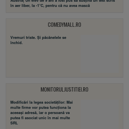
Austria| Un elev de 9 ani a fost pus să susţină un test scris
în aer liber, la -1°C, pentru că nu avea mască
COMEDYMALL.RO
Vremuri triste. Şi păcănelele se
închid.
MONITORULJUSTITIEI.RO
Modificări la legea societăţilor: Mai
multe firme vor putea funcţiona la
aceeaşi adresă, iar o persoană va
putea fi asociat unic în mai multe
SRL