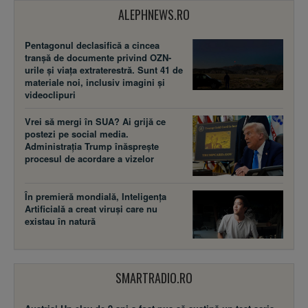
ALEPHNEWS.RO
Pentagonul declasifică a cincea
tranșă de documente privind OZN-
urile și viața extraterestră. Sunt 41 de
materiale noi, inclusiv imagini și
videoclipuri
Vrei să mergi în SUA? Ai grijă ce
postezi pe social media.
Administrația Trump înăsprește
procesul de acordare a vizelor
În premieră mondială, Inteligența
Artificială a creat viruși care nu
existau în natură
SMARTRADIO.RO