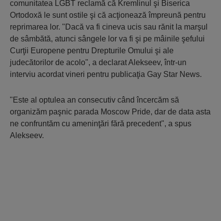
comunitatea LGBT reclamă că Kremlinul şi Biserica
Ortodoxă le sunt ostile şi că acţionează împreună pentru
reprimarea lor. "Dacă va fi cineva ucis sau rănit la marşul
de sâmbătă, atunci sângele lor va fi şi pe mâinile şefului
Curţii Europene pentru Drepturile Omului şi ale
judecătorilor de acolo", a declarat Alekseev, într-un
interviu acordat vineri pentru publicaţia Gay Star News.
"Este al optulea an consecutiv când încercăm să
organizăm paşnic parada Moscow Pride, dar de data asta
ne confruntăm cu ameninţări fără precedent", a spus
Alekseev.