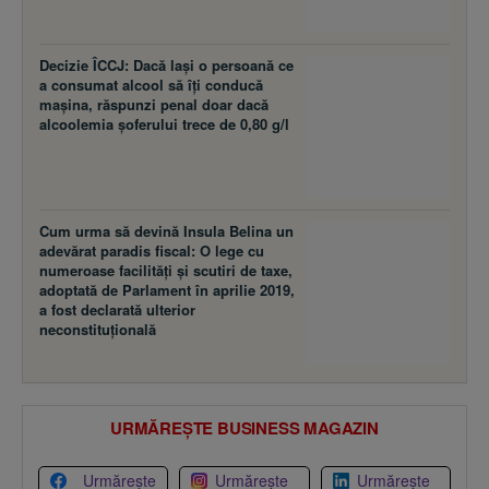
Decizie ÎCCJ: Dacă laşi o persoană ce
a consumat alcool să îţi conducă
maşina, răspunzi penal doar dacă
alcoolemia şoferului trece de 0,80 g/l
Cum urma să devină Insula Belina un
adevărat paradis fiscal: O lege cu
numeroase facilităţi şi scutiri de taxe,
adoptată de Parlament în aprilie 2019,
a fost declarată ulterior
neconstituţională
URMĂREȘTE BUSINESS MAGAZIN
Urmărește
Urmărește
Urmărește