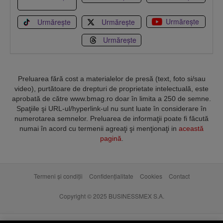
Urmărește
Urmărește
Urmărește
Urmărește
Preluarea fără cost a materialelor de presă (text, foto si/sau
video), purtătoare de drepturi de proprietate intelectuală, este
aprobată de către www.bmag.ro doar în limita a 250 de semne.
Spaţiile şi URL-ul/hyperlink-ul nu sunt luate în considerare în
numerotarea semnelor. Preluarea de informaţii poate fi făcută
numai în acord cu termenii agreaţi şi menţionaţi in
această
pagină
.
Termeni și condiții
Confidențialitate
Cookies
Contact
Copyright © 2025 BUSINESSMEX S.A.