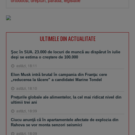
ortodocsi
,
drepturi
,
parada
,
legislatie
ULTIMELE DIN ACTUALITATE
Şoc în SUA. 23.000 de locuri de muncă au dispărut în iulie
deşi se estima o creştere de 100.000
astăzi, 18:11
Elon Musk intră brutal în campania din Franţa: cere
„reducerea la tăcere” a candidatei Marine Tondel
astăzi, 18:10
Preţurile globale ale alimentelor, la cel mai ridicat nivel din
ultimii trei ani
astăzi, 18:09
Ciucu anunţă că în apartamentele afectate de explozia din
Rahova se vor monta senzori seismici
astăzi, 18:09