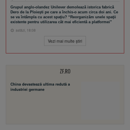
Grupul anglo-olandez Unilever demolează istorica fabrică
Dero de la Ploieşti pe care a închis-o acum circa doi ani. Ce
se va întâmpla cu acest spaţiu? “Reorganizăm unele spaţii
existente pentru utilizarea cât mai eficientă a platformei”
astăzi, 18:08
Vezi mai multe ştiri
ZF.RO
China devastează ultima redută a
industriei germane