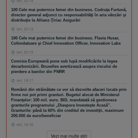
ieri, 20:14
100 Cele mai puternice femei din business. Codruţa Furtună,
director general adjunct cu responsabilităţi în aria vânzări şi
distribuţie la Allianz-Ţiriac Asigurări
ieri, 20:13
100 Cele mai puternice femei din business. Flavia Husar,
Cofondatoare şi Chief Innovation Officer, Innovation Labs
ieri, 20:13
Comisia Europeană pune sub lupă modificările la legea
decarbonizării. Bruxelles avertizează asupra riscului de
pierdere a banilor din PNRR
ieri, 19:17
Românii din străinătate ce vor să dezvolte afaceri locale prin
firme noi pot primi granturi. Bugetul alocat de Ministerul
Finanţelor: 100 mil. euro. BID, mandatată să gestioneze
granturile programului „Diaspora Investeşte Acasă”.
Granturile: până la 60% din creditul de investiţii, maximum
200.000 de euro/beneficiar
ieri, 19:16
Vezi mai multe ştiri