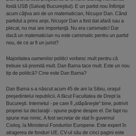
fostă USB (Salvaţi Bucureştiul). E un partid nou înfiinţat
acum câţiva ani de un matematician, Nicuşor Dan. Când
partidul a prins aripi, Nicuşor Dan a fost dat afară sau a
plecat, nu mai are importanţă. Nu era carismatic! Dar
dacă un matematician nu este carismatic pentru un partid
nou, de ce ar fi un jurist?
Majoritatea oamenilor politici vorbesc mult pentru că
trebuie să promită mult. Dan Barna tace mult. Este un nou
tip de politică? Cine este Dan Barna?
Dan Barna s-a născut acum 45 de ani la Sibiu, oraşul
preşedintelui republicii. A făcut Facultatea de Drept la
Bucureşti. Internetul - pe care îl „stâpâneşte“ bine, potrivit
propriei lui declaraţii - spune puţine despre el. De fapt nu
spune mai nimic. A fost secretar de stat în guvernul
Cioloş, la Ministerul Fondurilor Europene. Este expert în
atragerea de fonduri UE. CV-ul său de cinci pagini este