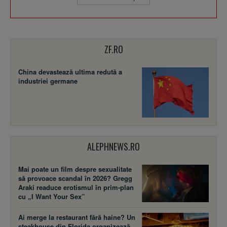
ZF.RO
China devastează ultima redută a
industriei germane
ALEPHNEWS.RO
Mai poate un film despre sexualitate
să provoace scandal în 2026? Gregg
Araki readuce erotismul în prim-plan
cu „I Want Your Sex”
Ai merge la restaurant fără haine? Un
steakhouse din Florida organizează