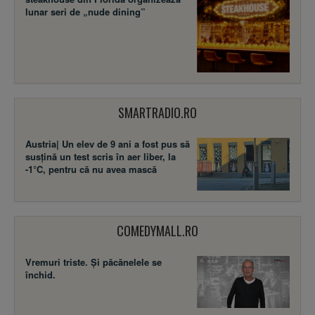
lunar seri de „nude dining”
SMARTRADIO.RO
Austria| Un elev de 9 ani a fost pus să
susţină un test scris în aer liber, la
-1°C, pentru că nu avea mască
COMEDYMALL.RO
Vremuri triste. Şi păcănelele se
închid.