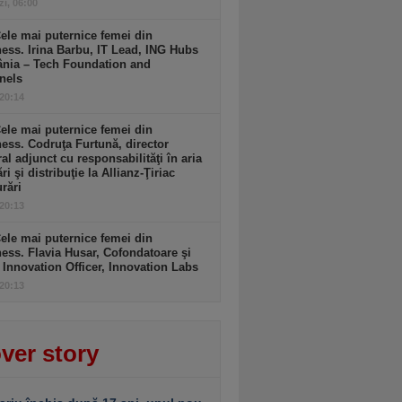
zi, 06:00
ele mai puternice femei din
ess. Irina Barbu, IT Lead, ING Hubs
nia – Tech Foundation and
nels
 20:14
ele mai puternice femei din
ess. Codruţa Furtună, director
al adjunct cu responsabilităţi în aria
ri şi distribuţie la Allianz-Ţiriac
rări
 20:13
ele mai puternice femei din
ess. Flavia Husar, Cofondatoare şi
 Innovation Officer, Innovation Labs
 20:13
ver story