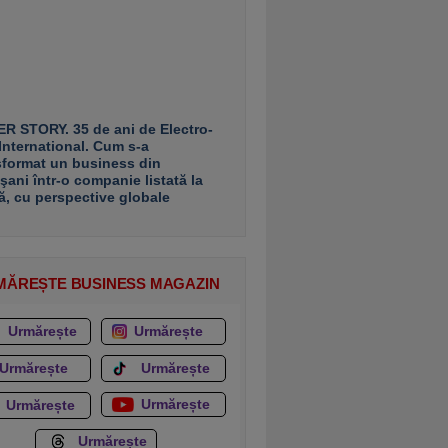
R STORY. 35 de ani de Electro-
 International. Cum s-a
sformat un business din
şani într-o companie listată la
ă, cu perspective globale
MĂREȘTE BUSINESS MAGAZIN
Urmărește
Urmărește
Urmărește
Urmărește
Urmărește
Urmărește
Urmărește