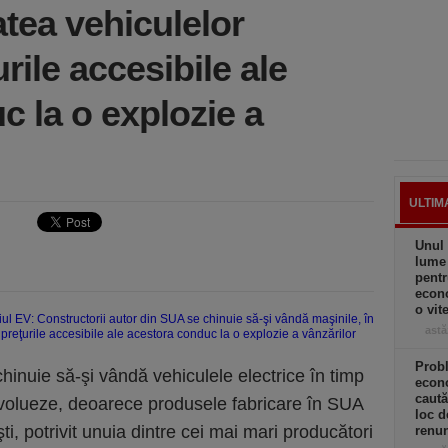
atea vehiculelor
rile accesibile ale
c la o explozie a
ULTIM
Unul 
lume
pentr
econo
o vit
astă
Prob
hinuie să-şi vândă vehiculele electrice în timp
econo
caută
evolueze, deoarece produsele fabricare în SUA
loc d
i, potrivit unuia dintre cei mai mari producători
renun