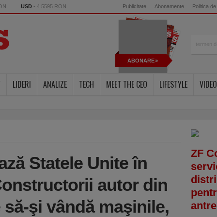
RON
USD
- 4.5595 RON
Publicitate
Abonamente
Politica de
ABONARE
Y
LIDERI
ANALIZE
TECH
MEET THE CEO
LIFESTYLE
VIDEO
ZF C
ză Statele Unite în
servi
distr
onstructorii autor din
pentr
 să-şi vândă maşinile,
antre