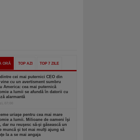
A ORĂ
TOP AZI
TOP 7 ZILE
dintre cei mai puternici CEO din
 vine cu un avertisment sumbru
u America: cea mai puternică
mie a lumii se afundă în datorii cu
eză alarmantă
zi, 07:00
leme uriaşe pentru cea mai mare
mie a lumii. Milioane de oameni îşi
, dar nu reuşesc să-şi găsească un
e muncă şi tot mai mulţi ajung să
ţe la a se mai angaja