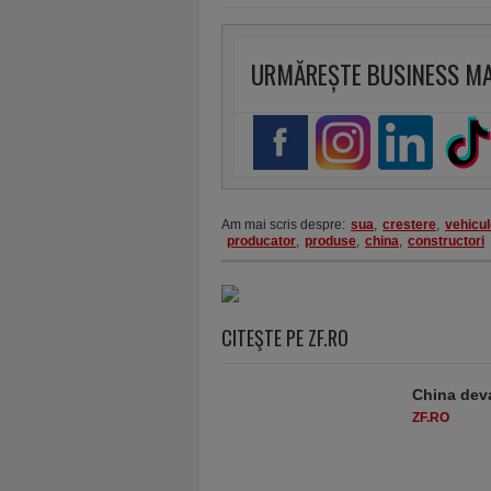
URMĂREȘTE BUSINESS M
Am mai scris despre:
sua
,
crestere
,
vehicul
producator
,
produse
,
china
,
constructori
CITEŞTE PE ZF.RO
China deva
ZF.RO