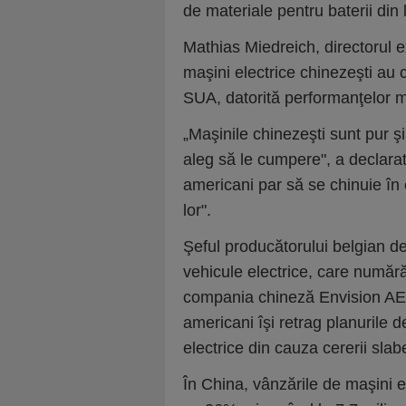
de materiale pentru baterii din
Mathias Miedreich, directorul e
maşini electrice chinezeşti au 
SUA, datorită performanţelor ma
„Maşinile chinezeşti sunt pur ş
aleg să le cumpere", a declarat
americani par să se chinuie în 
lor".
Şeful producătorului belgian de
vehicule electrice, care numără
compania chineză Envision AES
americani îşi retrag planurile d
electrice din cauza cererii slab
În China, vânzările de maşini el