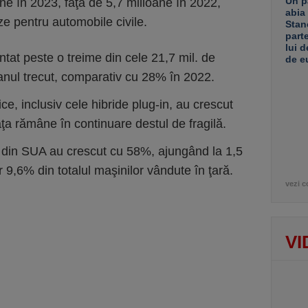
Un p
ne în 2023, faţă de 5,7 milioane în 2022,
abia
eze pentru automobile civile.
Stan
part
lui d
ntat peste o treime din cele 21,7 mil. de
de e
anul trecut, comparativ cu 28% în 2022.
ce, inclusiv cele hibride plug-in, au crescut
aţa rămâne în continuare destul de fragilă.
e din SUA au crescut cu 58%, ajungând la 1,5
 9,6% din totalul maşinilor vândute în ţară.
vezi c
VI