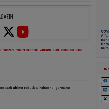
AGAZIN
COVE
Alfa
tran
Boto
burs
e
,
vanzari
,
masini electrice
,
vanzare
,
auto
,
declaratii
,
piata
,
UR
stează ultima redută a industriei germane