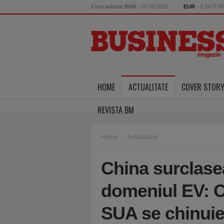
Curs valutar BNR
- 07.08.2026
EUR
- 5.2473 
HOME
ACTUALITATE
COVER STOR
REVISTA BM
Home
Actualitate
China surclasea
domeniul EV: C
SUA se chinuie