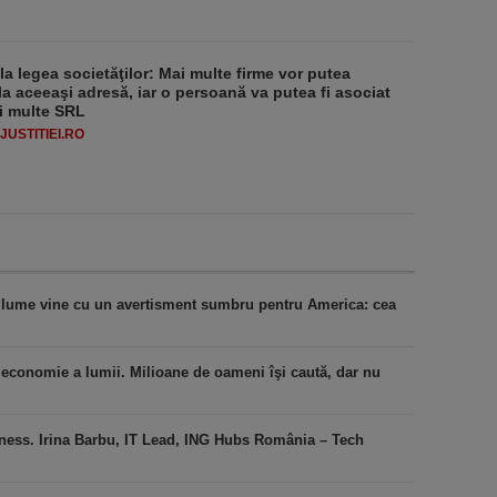
 la legea societăţilor: Mai multe firme vor putea
la aceeaşi adresă, iar o persoană va putea fi asociat
i multe SRL
USTITIEI.RO
n lume vine cu un avertisment sumbru pentru America: cea
economie a lumii. Milioane de oameni îşi caută, dar nu
iness. Irina Barbu, IT Lead, ING Hubs România – Tech