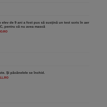
 elev de 9 ani a fost pus să susţină un test scris în aer
-1°C, pentru că nu avea mască
O.RO
ste. Şi păcănelele se închid.
LL.RO