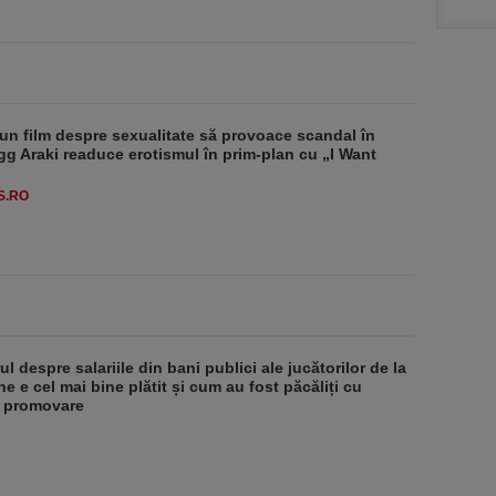
un film despre sexualitate să provoace scandal în
g Araki readuce erotismul în prim-plan cu „I Want
S.RO
l despre salariile din bani publici ale jucătorilor de la
e e cel mai bine plătit și cum au fost păcăliți cu
e promovare