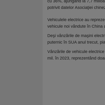
cu 36%, ajungând la 7,7 milioa
potrivit datelor Asociaţiei chin
Vehiculele electrice au repreze
vehicule noi vândute în China 
Deşi vânzările de maşini electri
puternic în SUA anul trecut, pi
Vânzările de vehicule electric
mil. în 2023, reprezentând doar