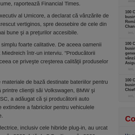
astă
 lume, raportează Financial Times.
100 C
xecutiv al Umicore, a declarat că vânzările de
busin
Româ
crescut vertiginos, spre deosebire de cele din
Chan
i bune şi a preţurilor accesibile.
ieri,
100 C
i simplu foarte calitative. De aceea oamenii
busin
 Miedreich într-un interviu. "Producătorii
gener
vânză
ceea ce priveşte creşterea calităţii produselor
Asigu
ieri,
100 C
 materiale de bază destinate bateriilor pentru
busin
 printre clienţii săi Volkswagen, BMW şi
Chief
ieri,
C, a adăugat că şi producătorii auto
e extindere a fabricilor pentru vehiculele
e.
Co
ectrice, inclusiv cele hibride plug-in, au urcat