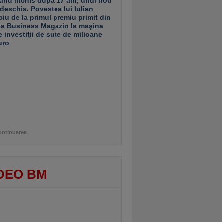
ariu închis după 17 ani, unul nou
 deschis. Povestea lui Iulian
ciu de la primul premiu primit din
ea Business Magazin la maşina
e investiţii de sute de milioane
uro
ontinuarea
DEO BM