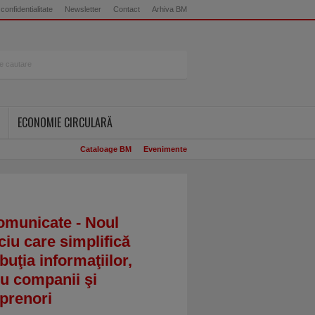
 confidentialitate
Newsletter
Contact
Arhiva BM
ECONOMIE CIRCULARĂ
Cataloage BM
Evenimente
omunicate - Noul
ciu care simplifică
ibuţia informaţiilor,
u companii şi
prenori