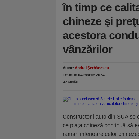
în timp ce calit
chineze şi preţu
acestora condu
vânzărilor
Autor:
Andrei Şerbănescu
Postat la
04 martie 2024
92 afişări
Constructorii auto din SUA se c
ce piaţa chineză continuă să 
rămân inferioare celor chinezeşt