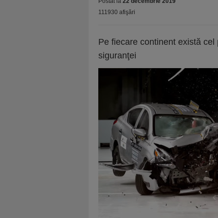
Postat la
22 decembrie 2019
111930 afişări
Pe fiecare continent există cel
siguranţei