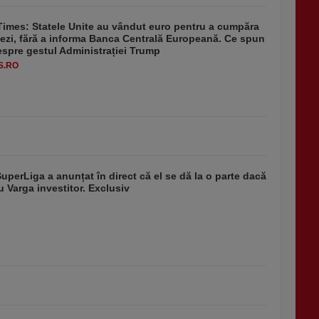
Times: Statele Unite au vândut euro pentru a cumpăra
ezi, fără a informa Banca Centrală Europeană. Ce spun
despre gestul Administrației Trump
S.RO
SuperLiga a anunțat în direct că el se dă la o parte dacă
u Varga investitor. Exclusiv