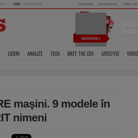
RON
USD
- 4.5595 RON
Publicitate
Abonamente
Politica de
ABONARE
Y
LIDERI
ANALIZE
TECH
MEET THE CEO
LIFESTYLE
VIDEO
E maşini. 9 modele în
IT nimeni