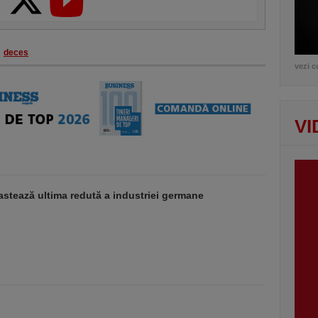
deces
vezi c
VI
stează ultima redută a industriei germane