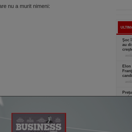
re nu a murit nimeni:
ULTIM
Şoc î
au di
creşt
astă
Elon 
Franţ
candi
astă
Preţu
mai r
astă
Ciucu
de ex
senzo
astă