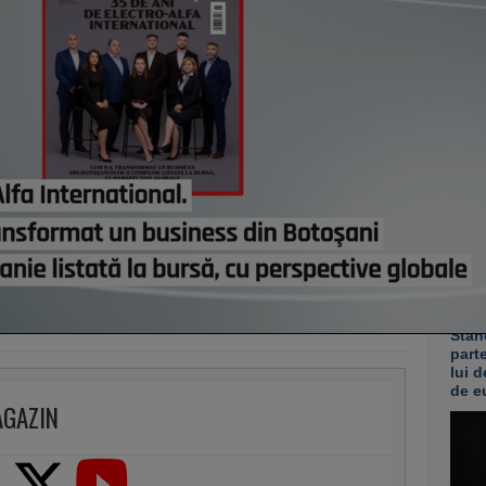
Grupu
demol
Ploie
ani. 
“Reor
pentr
platf
astă
Co
Un p
abia
Stan
part
lui d
de e
AGAZIN