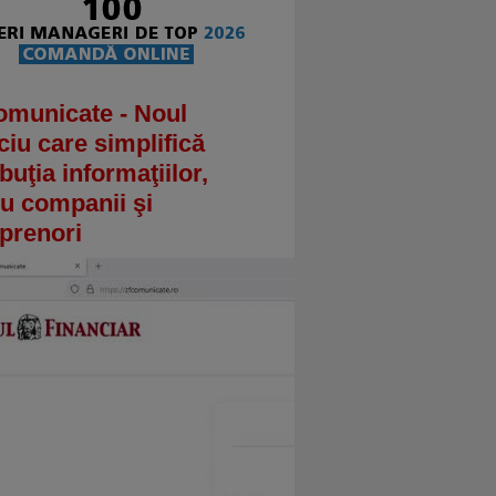
omunicate - Noul
ciu care simplifică
ibuţia informaţiilor,
u companii şi
prenori