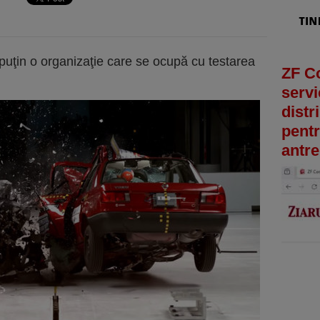
 puţin o organizaţie care se ocupă cu testarea
ZF C
servi
distr
pentr
antre