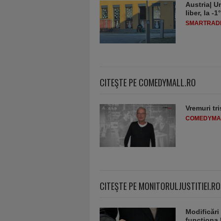
Austria| Un
liber, la 
SMARTRADI
CITEŞTE PE COMEDYMALL.RO
Vremuri tri
COMEDYMA
CITEŞTE PE MONITORULJUSTITIEI.RO
Modificări
funcţiona 