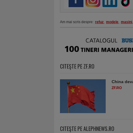
Am mai scris despre:
refuz
,
modele
,
masini
,
CITEŞTE PE ZF.RO
China deva
ZF.RO
CITEŞTE PE ALEPHNEWS.RO