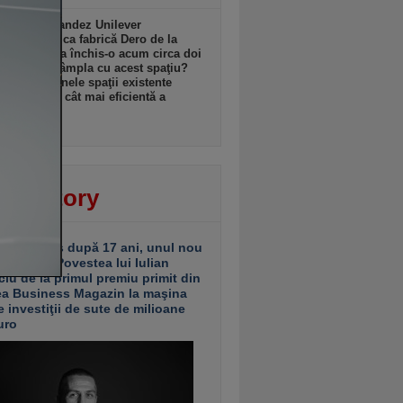
l anglo-olandez Unilever
ează istorica fabrică Dero de la
şti pe care a închis-o acum circa doi
Ce se va întâmpla cu acest spaţiu?
ganizăm unele spaţii existente
u utilizarea cât mai eficientă a
ormei”
zi, 18:08
ver story
ariu închis după 17 ani, unul nou
 deschis. Povestea lui Iulian
ciu de la primul premiu primit din
ea Business Magazin la maşina
e investiţii de sute de milioane
uro