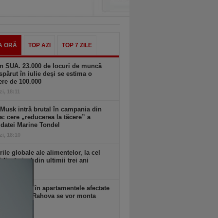
A ORĂ
TOP AZI
TOP 7 ZILE
n SUA. 23.000 de locuri de muncă
spărut în iulie deşi se estima o
ere de 100.000
zi, 18:11
Musk intră brutal în campania din
a: cere „reducerea la tăcere” a
datei Marine Tondel
zi, 18:10
rile globale ale alimentelor, la cel
idicat nivel din ultimii trei ani
zi, 18:09
 anunţă că în apartamentele afectate
plozia din Rahova se vor monta
ri seismici
zi, 18:09