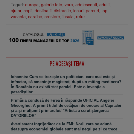
Taguri:
europa
,
galerie foto
,
vara
,
adolescenti
,
adulti
,
ajutor
,
copii
,
destinatii
,
distractie
,
locuri
,
parcuri
,
top
,
vacanta
,
caraibe
,
crestere
,
insula
,
refuz
PE ACEEAŞI TEMA
Iohannis: Cum se trezeşte un politician, care mai este şi
infractor, să ameninţe magistraţi după un miting mediocru?
În România nu există stat paralel. Este o invenţie a
pesediştilor
Primăria condusă de Firea îi răspunde OFICIAL Angelei
Gheorghiu: A primit titlul de cetăţean de onoare al Capitalei
şi a şi mulţumit primarului/ "Artista a cerut ştergerea
DATORIILOR"
Avertisment îngrijorător de la FMI: Norii care se adună
deasupra economiei globale sunt mai negri pe zi ce trece