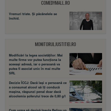
COMEDYMALL.RO
Vremuri triste. Şi păcănelele se
închid.
MONITORULJUSTITIEI.RO
Modificări la legea societăţilor: Mai
multe firme vor putea funcţiona la
aceeaşi adresă, iar o persoană va
putea fi asociat unic în mai multe
SRL
Decizie ÎCCJ: Dacă laşi o persoană ce
a consumat alcool să îţi conducă
maşina, răspunzi penal doar dacă
alcoolemia şoferului trece de 0,80 g/l
Cum urma să devină Insula Belina un