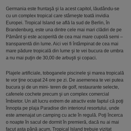
Germania este fruntaşă şi la acest capitol, lăudându-se
cu un complex tropical care stârneşte toată invidia
Europei. Tropical Island se află la sud de Berlin, în
Brandenburg, este una dintre cele mai mari clădiri de pe
Pământ şi este acoperită de cea mai mare cupolă semi –
transparentă din lume. Aici vei fi întâmpinat de cea mai
mare pădure tropicală din lume şi te vei bucura de umbra
a nu mai puţin de 30,00 de arbuşti şi copaci.
Plajele artificiale, toboganele piscinele şi marea tropicală
te vor ţine ocupat 24 ore pe zi. De asemenea te vei putea
bucura şi de un mini- teren de golf, restaurante selecte,
cafenele cochete precum şi un complex comercial
îmbietor. Un alt lucru extrem de atractiv este faptul că poţi
înnopta pe plaja Paradise din interiorul resortului, unde
este amenajat un camping cu acte în regulă. Poţi încerca
o noapte în sacul de dormit în premieră, dacă nu ai mai
facut asta până acum. Tropical Island trebuie vizitat