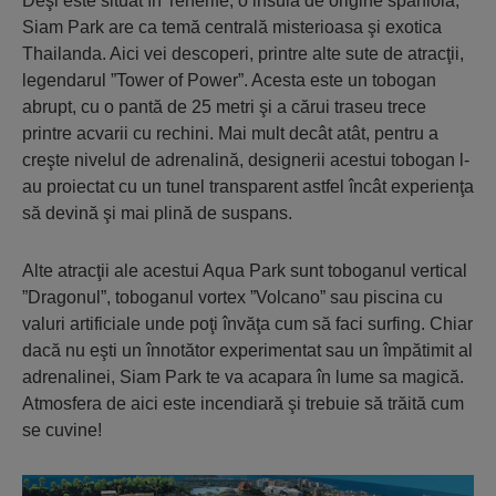
Deşi este situat în Tenerife, o insulă de origine spaniolă,
Siam Park are ca temă centrală misterioasa şi exotica
Thailanda. Aici vei descoperi, printre alte sute de atracţii,
legendarul ”Tower of Power”. Acesta este un tobogan
abrupt, cu o pantă de 25 metri şi a cărui traseu trece
printre acvarii cu rechini. Mai mult decât atât, pentru a
creşte nivelul de adrenalină, designerii acestui tobogan l-
au proiectat cu un tunel transparent astfel încât experienţa
să devină şi mai plină de suspans.
Alte atracţii ale acestui Aqua Park sunt toboganul vertical
”Dragonul”, toboganul vortex ”Volcano” sau piscina cu
valuri artificiale unde poţi învăţa cum să faci surfing. Chiar
dacă nu eşti un înnotător experimentat sau un împătimit al
adrenalinei, Siam Park te va acapara în lume sa magică.
Atmosfera de aici este incendiară şi trebuie să trăită cum
se cuvine!