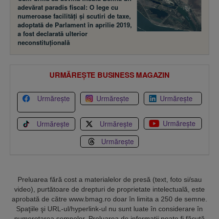
adevărat paradis fiscal: O lege cu
numeroase facilităţi şi scutiri de taxe,
adoptată de Parlament în aprilie 2019,
a fost declarată ulterior
neconstituţională
URMĂREȘTE BUSINESS MAGAZIN
Urmărește
Urmărește
Urmărește
Urmărește
Urmărește
Urmărește
Urmărește
Preluarea fără cost a materialelor de presă (text, foto si/sau
video), purtătoare de drepturi de proprietate intelectuală, este
aprobată de către www.bmag.ro doar în limita a 250 de semne.
Spaţiile şi URL-ul/hyperlink-ul nu sunt luate în considerare în
numerotarea semnelor. Preluarea de informaţii poate fi făcută