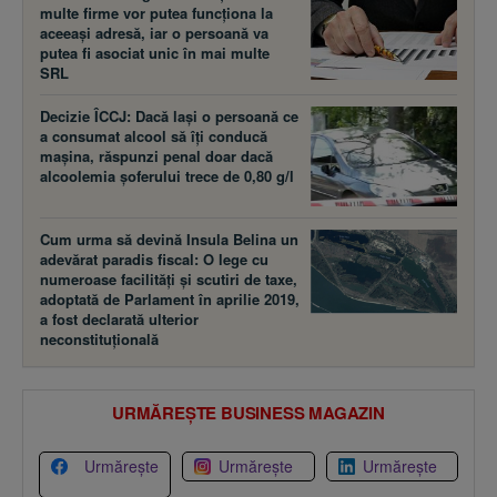
multe firme vor putea funcţiona la
aceeaşi adresă, iar o persoană va
putea fi asociat unic în mai multe
SRL
Decizie ÎCCJ: Dacă laşi o persoană ce
a consumat alcool să îţi conducă
maşina, răspunzi penal doar dacă
alcoolemia şoferului trece de 0,80 g/l
Cum urma să devină Insula Belina un
adevărat paradis fiscal: O lege cu
numeroase facilităţi şi scutiri de taxe,
adoptată de Parlament în aprilie 2019,
a fost declarată ulterior
neconstituţională
URMĂREȘTE BUSINESS MAGAZIN
Urmărește
Urmărește
Urmărește