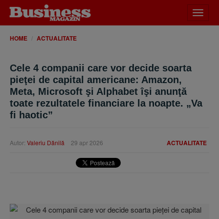
Desch
meniu
HOME
ACTUALITATE
Cele 4 companii care vor decide soarta
pieţei de capital americane: Amazon,
Meta, Microsoft şi Alphabet îşi anunţă
toate rezultatele financiare la noapte. „Va
fi haotic”
Autor:
Valeriu Dănilă
29 apr 2026
ACTUALITATE