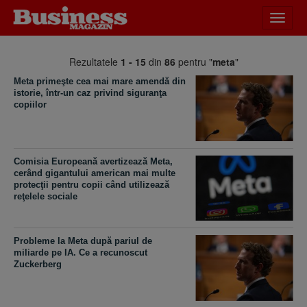
Desch
meniu
Rezultatele
1 - 15
din
86
pentru "
meta
"
Meta primeşte cea mai mare amendă din
istorie, într-un caz privind siguranţa
copiilor
Comisia Europeană avertizează Meta,
cerând gigantului american mai multe
protecţii pentru copii când utilizează
reţelele sociale
Probleme la Meta după pariul de
miliarde pe IA. Ce a recunoscut
Zuckerberg