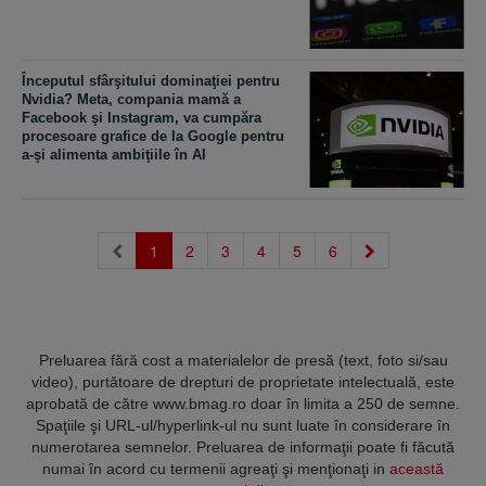
Începutul sfârşitului dominaţiei pentru
Nvidia? Meta, compania mamă a
Facebook şi Instagram, va cumpăra
procesoare grafice de la Google pentru
a-şi alimenta ambiţiile în AI
(current)
1
2
3
4
5
6
Preluarea fără cost a materialelor de presă (text, foto si/sau
video), purtătoare de drepturi de proprietate intelectuală, este
aprobată de către www.bmag.ro doar în limita a 250 de semne.
Spaţiile şi URL-ul/hyperlink-ul nu sunt luate în considerare în
numerotarea semnelor. Preluarea de informaţii poate fi făcută
numai în acord cu termenii agreaţi şi menţionaţi in
această