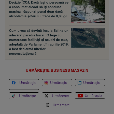
alcoolemia şoferului trece de 0,80 g/l
Cum urma să devină Insula Belina un
adevărat paradis fiscal: O lege cu
numeroase facilităţi şi scutiri de taxe,
adoptată de Parlament în aprilie 2019,
a fost declarată ulterior
neconstituţională
URMĂREȘTE BUSINESS MAGAZIN
Urmărește
Urmărește
Urmărește
Urmărește
Urmărește
Urmărește
Urmărește
Preluarea fără cost a materialelor de presă (text, foto si/sau