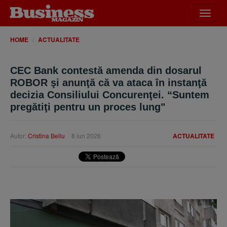
Desch
meniu
HOME
ACTUALITATE
CEC Bank contestă amenda din dosarul
ROBOR şi anunţă că va ataca în instanţă
decizia Consiliului Concurenţei. “Suntem
pregătiţi pentru un proces lung"
Autor:
Cristina Bellu
8 iun 2026
ACTUALITATE