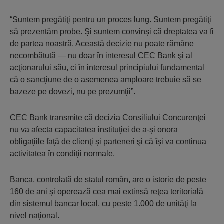
“Suntem pregătiţi pentru un proces lung. Suntem pregătiţi
să prezentăm probe. Şi suntem convinşi că dreptatea va fi
de partea noastră. Această decizie nu poate rămâne
necombătută — nu doar în interesul CEC Bank şi al
acţionarului său, ci în interesul principiului fundamental
că o sancţiune de o asemenea amploare trebuie să se
bazeze pe dovezi, nu pe prezumţii”.
CEC Bank transmite că decizia Consiliului Concurenţei
nu va afecta capacitatea instituţiei de a-şi onora
obligaţiile faţă de clienţi şi parteneri şi că îşi va continua
activitatea în condiţii normale.
Banca, controlată de statul român, are o istorie de peste
160 de ani şi operează cea mai extinsă reţea teritorială
din sistemul bancar local, cu peste 1.000 de unităţi la
nivel naţional.