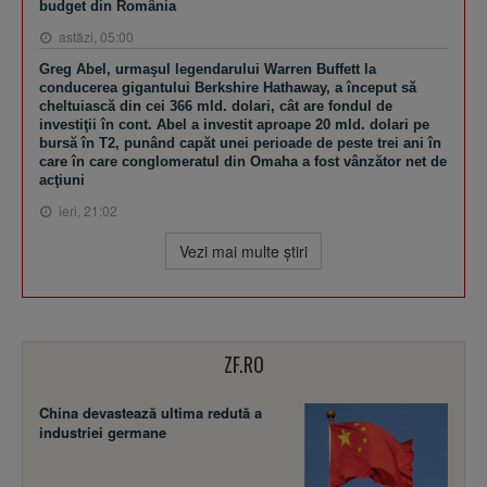
budget din România
astăzi, 05:00
Greg Abel, urmaşul legendarului Warren Buffett la
conducerea gigantului Berkshire Hathaway, a început să
cheltuiască din cei 366 mld. dolari, cât are fondul de
investiţii în cont. Abel a investit aproape 20 mld. dolari pe
bursă în T2, punând capăt unei perioade de peste trei ani în
care în care conglomeratul din Omaha a fost vânzător net de
acţiuni
ieri, 21:02
Vezi mai multe ştiri
ZF.RO
China devastează ultima redută a
industriei germane