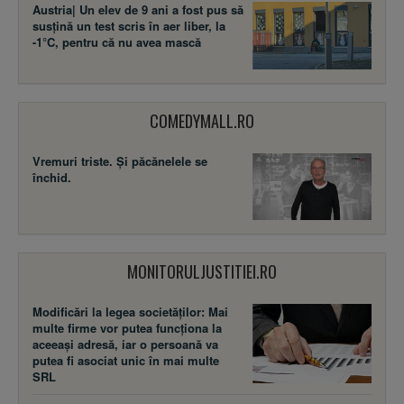
-1°C, pentru că nu avea mască
COMEDYMALL.RO
Vremuri triste. Şi păcănelele se
închid.
MONITORULJUSTITIEI.RO
Modificări la legea societăţilor: Mai
multe firme vor putea funcţiona la
aceeaşi adresă, iar o persoană va
putea fi asociat unic în mai multe
SRL
Decizie ÎCCJ: Dacă laşi o persoană ce
a consumat alcool să îţi conducă
maşina, răspunzi penal doar dacă