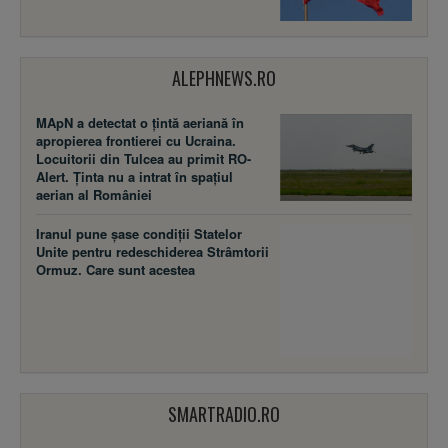
ALEPHNEWS.RO
MApN a detectat o țintă aeriană în
apropierea frontierei cu Ucraina.
Locuitorii din Tulcea au primit RO-
Alert. Ținta nu a intrat în spațiul
aerian al României
Iranul pune șase condiții Statelor
Unite pentru redeschiderea Strâmtorii
Ormuz. Care sunt acestea
SMARTRADIO.RO
Austria| Un elev de 9 ani a fost pus să
susţină un test scris în aer liber, la