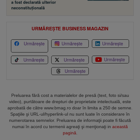
a fost declarată ulterior
neconstituţională
URMĂREȘTE BUSINESS MAGAZIN
Urmărește
Urmărește
Urmărește
Urmărește
Urmărește
Urmărește
Urmărește
Preluarea fără cost a materialelor de presă (text, foto si/sau
video), purtătoare de drepturi de proprietate intelectuală, este
aprobată de către www.bmag.ro doar în limita a 250 de semne.
Spaţiile şi URL-ul/hyperlink-ul nu sunt luate în considerare în
numerotarea semnelor. Preluarea de informaţii poate fi făcută
numai în acord cu termenii agreaţi şi menţionaţi in
această
pagină
.