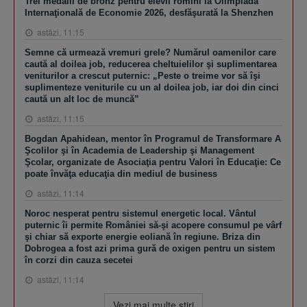
Trei medalii de bronz pentru elevii romîni la Olimpiada
Internaţională de Economie 2026, desfăşurată la Shenzhen
astăzi, 11:15
Semne că urmează vremuri grele? Numărul oamenilor care
caută al doilea job, reducerea cheltuielilor şi suplimentarea
veniturilor a crescut puternic: „Peste o treime vor să îşi
suplimenteze veniturile cu un al doilea job, iar doi din cinci
caută un alt loc de muncă”
astăzi, 11:15
Bogdan Apahidean, mentor în Programul de Transformare A
Şcolilor şi în Academia de Leadership şi Management
Şcolar, organizate de Asociaţia pentru Valori în Educaţie: Ce
poate învăţa educaţia din mediul de business
astăzi, 11:14
Noroc nesperat pentru sistemul energetic local. Vântul
puternic îi permite României să-şi acopere consumul pe vârf
şi chiar să exporte energie eoliană în regiune. Briza din
Dobrogea a fost azi prima gură de oxigen pentru un sistem
în corzi din cauza secetei
astăzi, 11:14
Vezi mai multe ştiri