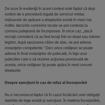
De scos în evidenţă în acest context este faptul că deşi
vorbim de o procedură legată de serviciul militar,
mijloacele de apărare a drepturilor există în mod clar.
Astfel, deciziile comisiilor locale se pot contesta la
comisia judeţeană de încorporare. În orice caz, „dacă
recruţii consideră că au fost lezaţi într-un drept sau interes
legitim, după epuizarea căilor de atac, se pot adresa
instanţelor competente.” Deci orice cetăţean se poate
adresa în final instanţelor de judecată, în faţa unui
judecător care o să rezolve acţiunea promovată de
acesta, orice cetăţean îşi poate apăra în mod concret
drepturile.
Despre sancţiuni în caz de refuz al î
ncorpor
ării
Nu e necunoscut faptul că în cazul încălcării unei obligaţii
stabilite de lege există şi sancţiuni. În materia încorporării,