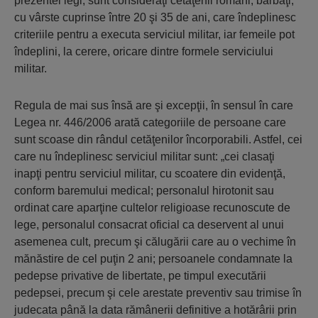
prezentei legi, sunt consideraţi cetăţenii români, bărbaţi,
cu vârste cuprinse între 20 şi 35 de ani, care îndeplinesc
criteriile pentru a executa serviciul militar, iar femeile pot
îndeplini, la cerere, oricare dintre formele serviciului
militar.
Regula de mai sus însă are şi excepţii, în sensul în care
Legea nr. 446/2006 arată categoriile de persoane care
sunt scoase din rândul cetăţenilor încorporabili. Astfel, cei
care nu îndeplinesc serviciul militar sunt: „cei clasaţi
inapţi pentru serviciul militar, cu scoatere din evidenţă,
conform baremului medical; personalul hirotonit sau
ordinat care aparţine cultelor religioase recunoscute de
lege, personalul consacrat oficial ca deservent al unui
asemenea cult, precum şi călugării care au o vechime în
mănăstire de cel puţin 2 ani; persoanele condamnate la
pedepse privative de libertate, pe timpul executării
pedepsei, precum şi cele arestate preventiv sau trimise în
judecata până la data rămânerii definitive a hotărârii prin