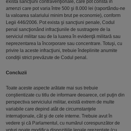
există sancţiuni contravenţionale, care pot consta în
amenzi care pot varia între 500 şi 8.000 lei (raportându-ne
la valoarea salariului minim brut pe economie), conform
Legii 446/2006. Pot exista şi sancţiuni penale, Codul
penal sancţionând infracţiunile de sustragere de la
serviciul militar sau de la luarea în evidenţă militară sau
neprezentarea la încorporare sau concentrare. Totuşi, cu
privire la aceste infracţiuni, trebuie îndeplinite anumite
condiţii strict prevăzute de Codul penal.
Concluzii
Toate aceste aspecte arătate mai sus trebuie
conştientizate cu titlu de informare deoarece, cel puţin din
perspectiva serviciului militar, există extrem de multe
variabile care depind atât de circumstanţele
internaţionale, cât şi de cele interne. Trebuie avut în
vedere şi că Parlamentul, cu numărul corespunzător de
voturi poate modifica dispoziţiile legale prezentate (cu