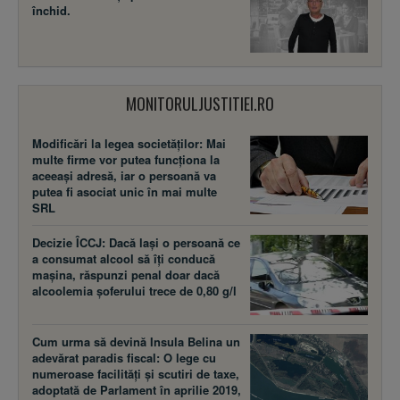
închid.
MONITORULJUSTITIEI.RO
Modificări la legea societăţilor: Mai
multe firme vor putea funcţiona la
aceeaşi adresă, iar o persoană va
putea fi asociat unic în mai multe
SRL
Decizie ÎCCJ: Dacă laşi o persoană ce
a consumat alcool să îţi conducă
maşina, răspunzi penal doar dacă
alcoolemia şoferului trece de 0,80 g/l
Cum urma să devină Insula Belina un
adevărat paradis fiscal: O lege cu
numeroase facilităţi şi scutiri de taxe,
adoptată de Parlament în aprilie 2019,