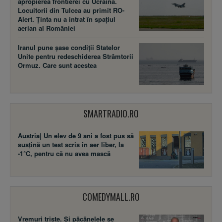
apropierea frontierei cu Ucraina.
Locuitorii din Tulcea au primit RO-
Alert. Ținta nu a intrat în spațiul
aerian al României
Iranul pune șase condiții Statelor
Unite pentru redeschiderea Strâmtorii
Ormuz. Care sunt acestea
SMARTRADIO.RO
Austria| Un elev de 9 ani a fost pus să
susţină un test scris în aer liber, la
-1°C, pentru că nu avea mască
COMEDYMALL.RO
Vremuri triste. Şi păcănelele se