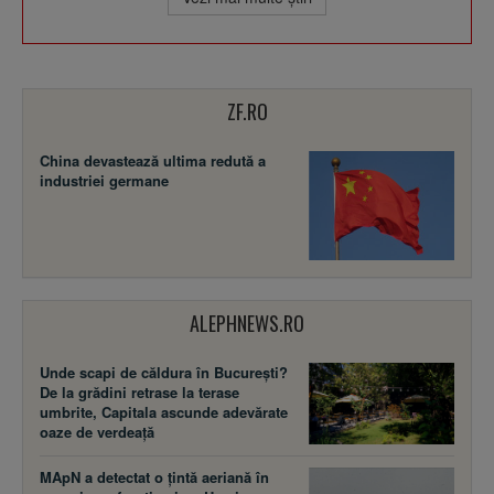
ZF.RO
China devastează ultima redută a
industriei germane
ALEPHNEWS.RO
Unde scapi de căldura în București?
De la grădini retrase la terase
umbrite, Capitala ascunde adevărate
oaze de verdeață
MApN a detectat o țintă aeriană în