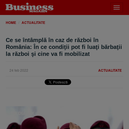
Desch
meniu
HOME
ACTUALITATE
Ce se întâmplă în caz de război în
România: În ce condiţii pot fi luaţi bărbaţii
la război şi cine va fi mobilizat
24 feb 2022
ACTUALITATE