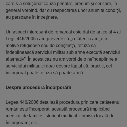
care s-a soluţionat cauza penală”, precum şi cei care, în
general vorbind, dar cu respectarea unor anumite condiţii,
au persoane în întreţinere.
Un aspect interesant de remarcat este dat de articolul 4 al
Legii 446/2006 care prevede că „cetăţenii care, din
motive religioase sau de conştiinţă, refuză sa
îndeplinească serviciul militar sub arme execută serviciul
alternativ”. În acest caz nu am vorbi de o neîndeplinire a
serviciului militar, ci doar despre faptul că, practic, cel
încorporat poate refuza să poarte armă.
Despre procedura î
ncorpor
ării
Legea 446/2006 detaliază procedura prin care cetăţeanul
român este încorporat, această procedură implicând
medicul de familie, istoricul medical, comisia locală de
încorporare, etc.