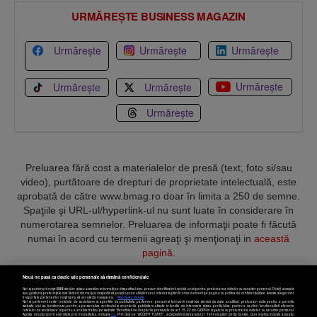
URMĂREȘTE BUSINESS MAGAZIN
Urmărește
Urmărește
Urmărește
Urmărește
Urmărește
Urmărește
Urmărește
Preluarea fără cost a materialelor de presă (text, foto si/sau
video), purtătoare de drepturi de proprietate intelectuală, este
aprobată de către www.bmag.ro doar în limita a 250 de semne.
Spaţiile şi URL-ul/hyperlink-ul nu sunt luate în considerare în
numerotarea semnelor. Preluarea de informaţii poate fi făcută
numai în acord cu termenii agreaţi şi menţionaţi in
această
pagină
.
Nouă ne pasă ca datele tale personale să rămână confidențiale
Noi și partenerii noștri
589
stocăm și/sau accesăm informații pe dispozitivul dvs., precum identificatorii cookie unici pentru prelucrarea datelor cu caracter personal. Puteți accepta
sau gestiona preferințele dvs. făcând clic mai jos, respectiv vă puteți opune utilizării unui interes legitim în orice moment pe pagina cu politica de confidențialitate. Aceste alegeri vor
fi raportate partenerilor noștri și nu vă vor afecta navigarea.
Mai multe detalii
Noi si partenerii nostri (retelele de socializare si agentiile de publicitate partenere, precum si furnizorii nostri de servicii de date analitice) prelucram date pentru a permite
Termeni și condiții
Confidențialitate
Cookies
Contact
website-ului sa functioneze, pentru a personaliza continutul si anunturile publicitare afisate in functie de interesele si/sau profilul dvs., pentru a va oferi functionalitati aferente
retelelor de socializare si pentru a analiza traficul pe website. Beneficiati de drepturile prevazute de art. 15-22 din GDPR in legatura cu prelucrarea datelor cu caracter personal.
Aceste drepturi pot fi exercitate prin modalitatea indicata
aici
. Prin click pe “ACCEPT TOATE”, acceptati folosirea tuturor Tehnologiilor de tip Cookie, care implica inclusiv acceptul