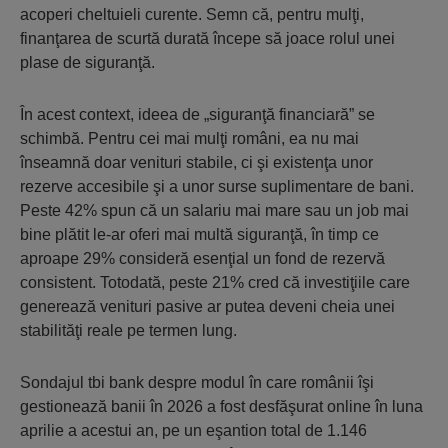
acoperi cheltuieli curente. Semn că, pentru mulţi,
finanţarea de scurtă durată începe să joace rolul unei
plase de siguranţă.
În acest context, ideea de „siguranţă financiară” se
schimbă. Pentru cei mai mulţi români, ea nu mai
înseamnă doar venituri stabile, ci şi existenţa unor
rezerve accesibile şi a unor surse suplimentare de bani.
Peste 42% spun că un salariu mai mare sau un job mai
bine plătit le-ar oferi mai multă siguranţă, în timp ce
aproape 29% consideră esenţial un fond de rezervă
consistent. Totodată, peste 21% cred că investiţiile care
generează venituri pasive ar putea deveni cheia unei
stabilităţi reale pe termen lung.
Sondajul tbi bank despre modul în care românii îşi
gestionează banii în 2026 a fost desfăşurat online în luna
aprilie a acestui an, pe un eşantion total de 1.146