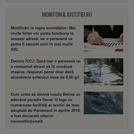
MONITORULJUSTITIEI.RO
Modificări la legea societăţilor: Mai
multe firme vor putea funcţiona la
aceeaşi adresă, iar o persoană va
putea fi asociat unic în mai multe
SRL
Decizie ÎCCJ: Dacă laşi o persoană ce
a consumat alcool să îţi conducă
maşina, răspunzi penal doar dacă
alcoolemia şoferului trece de 0,80 g/l
Cum urma să devină Insula Belina un
adevărat paradis fiscal: O lege cu
numeroase facilităţi şi scutiri de taxe,
adoptată de Parlament în aprilie 2019,
a fost declarată ulterior
neconstituţională