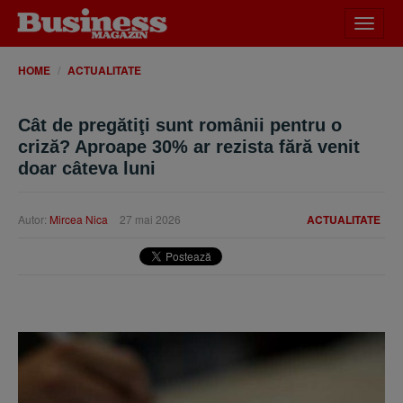
Desch
meniu
HOME
ACTUALITATE
Cât de pregătiţi sunt românii pentru o
criză? Aproape 30% ar rezista fără venit
doar câteva luni
Autor:
Mircea Nica
27 mai 2026
ACTUALITATE