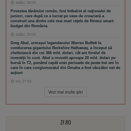
astăzi, 06:00
Povestea tânărului român, fost fotbalist al naţionalei de
juniori, care după ce a lucrat pe vase de croazieră a
construit una dintre cele mai mari reţele de fitness smart-
budget din România
astăzi, 05:00
Greg Abel, urmaşul legendarului Warren Buffett la
conducerea gigantului Berkshire Hathaway, a început să
cheltuiască din cei 366 mld. dolari, cât are fondul de
investiţii în cont. Abel a investit aproape 20 mld. dolari pe
bursă în T2, punând capăt unei perioade de peste trei ani în
care în care conglomeratul din Omaha a fost vânzător net de
acţiuni
ieri, 21:02
Vezi mai multe ştiri
ZF.RO