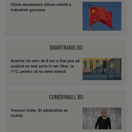
China devastează ultima redută a
industriei germane
SMARTRADIO.RO
Austria| Un elev de 9 ani a fost pus să
susţină un test scris în aer liber, la
-1°C, pentru că nu avea mască
COMEDYMALL.RO
Vremuri triste. Şi păcănelele se
închid.