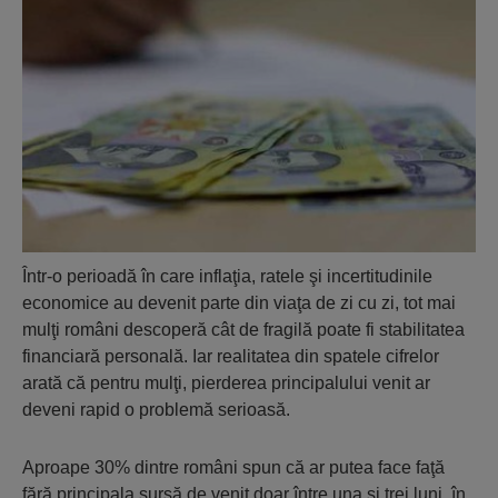
Într-o perioadă în care inflaţia, ratele şi incertitudinile
economice au devenit parte din viaţa de zi cu zi, tot mai
mulţi români descoperă cât de fragilă poate fi stabilitatea
financiară personală. Iar realitatea din spatele cifrelor
arată că pentru mulţi, pierderea principalului venit ar
deveni rapid o problemă serioasă.
Aproape 30% dintre români spun că ar putea face faţă
fără principala sursă de venit doar între una şi trei luni, în