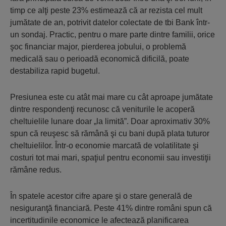
timp ce alţi peste 23% estimează că ar rezista cel mult
jumătate de an, potrivit datelor colectate de tbi Bank într-
un sondaj. Practic, pentru o mare parte dintre familii, orice
şoc financiar major, pierderea jobului, o problemă
medicală sau o perioadă economică dificilă, poate
destabiliza rapid bugetul.
Presiunea este cu atât mai mare cu cât aproape jumătate
dintre respondenţi recunosc că veniturile le acoperă
cheltuielile lunare doar „la limită”. Doar aproximativ 30%
spun că reuşesc să rămână şi cu bani după plata tuturor
cheltuielilor. Într-o economie marcată de volatilitate şi
costuri tot mai mari, spaţiul pentru economii sau investiţii
rămâne redus.
În spatele acestor cifre apare şi o stare generală de
nesiguranţă financiară. Peste 41% dintre români spun că
incertitudinile economice le afectează planificarea