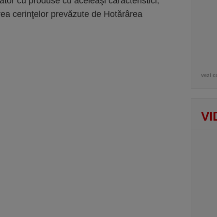
izator cu produse cu aceleaşi caracteristici,
rea cerinţelor prevăzute de Hotărârea
vezi c
VI