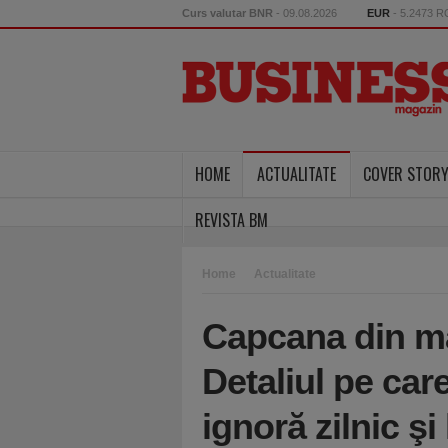
Curs valutar BNR
- 09.08.2026
EUR
- 5.2473 
HOME
ACTUALITATE
COVER STOR
REVISTA BM
Home
Actualitate
Capcana din maş
Detaliul pe car
ignoră zilnic ş