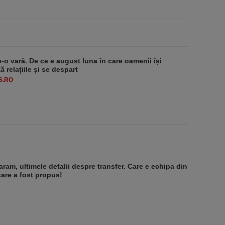
e-o vară. De ce e august luna în care oamenii își
 relațiile și se despart
S.RO
aram, ultimele detalii despre transfer. Care e echipa din
care a fost propus!