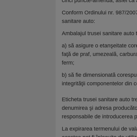
cinci puncte-amendă, asfel că 
Conform Ordinului nr. 987/2007
sanitare auto:
Ambalajul trusei sanitare auto 
a)
să asigure o etanşeitate cor
faţă de praf, umezeală, carburan
ferm;
b)
să fie dimensionată corespunz
integrităţii componentelor din c
Eticheta trusei sanitare auto t
denumirea şi adresa producăto
responsabile de introducerea p
La expirarea termenului de vala