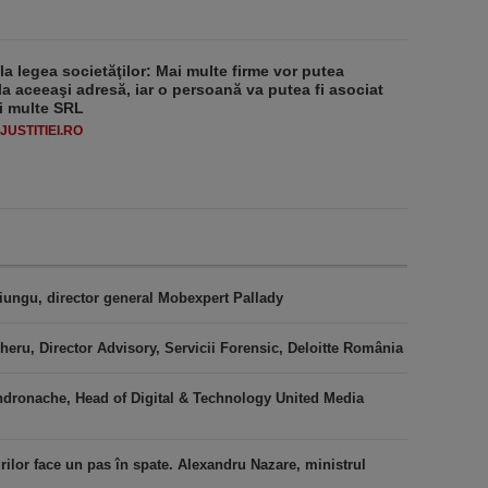
 la legea societăţilor: Mai multe firme vor putea
la aceeaşi adresă, iar o persoană va putea fi asociat
i multe SRL
USTITIEI.RO
iungu, director general Mobexpert Pallady
heru, Director Advisory, Servicii Forensic, Deloitte România
ndronache, Head of Digital & Technology United Media
urilor face un pas în spate. Alexandru Nazare, ministrul