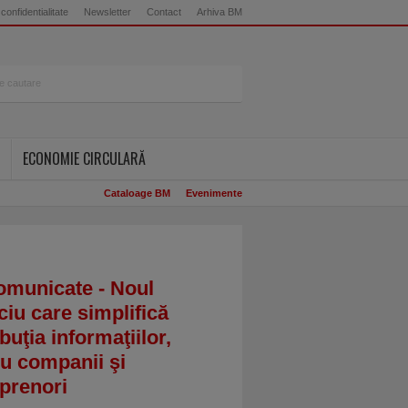
 confidentialitate
Newsletter
Contact
Arhiva BM
ECONOMIE CIRCULARĂ
Cataloage BM
Evenimente
omunicate - Noul
ciu care simplifică
ibuţia informaţiilor,
u companii şi
prenori