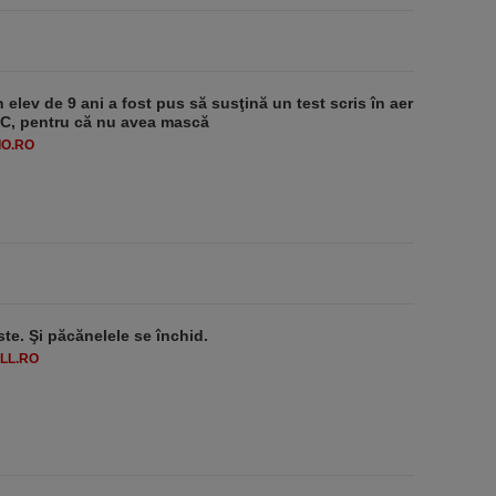
 elev de 9 ani a fost pus să susţină un test scris în aer
-1°C, pentru că nu avea mască
O.RO
ste. Şi păcănelele se închid.
LL.RO