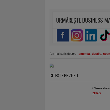
URMĂREȘTE BUSINESS M
Am mai scris despre:
amenda
,
detaliu
,
cost
CITEŞTE PE ZF.RO
China deva
ZF.RO