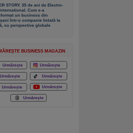
R STORY. 35 de ani de Electro-
 International. Cum s-a
sformat un business din
şani într-o companie listată la
ă, cu perspective globale
MĂREȘTE BUSINESS MAGAZIN
Urmărește
Urmărește
Urmărește
Urmărește
Urmărește
Urmărește
Urmărește