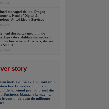
zi, 12:33
ineri manageri de top. Dragoş
nache, Head of Digital &
nology United Media Services
zi, 12:00
isment din partea mediului de
ri: Lipsa de stabilitate din sectorul
c blochează banii. Ei există, dar nu
ulă VIDEO
zi, 11:46
ver story
ariu închis după 17 ani, unul nou
 deschis. Povestea lui Iulian
ciu de la primul premiu primit din
ea Business Magazin la maşina
e investiţii de sute de milioane
uro