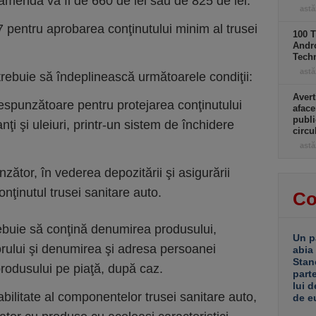
amenda va fi de 660 de lei sau de 825 de lei.
astă
 pentru aprobarea conţinutului minim al trusei
100 T
Andro
Tech
astă
trebuie să îndeplinească următoarele condiţii:
Avert
espunzătoare pentru protejarea conţinutului
aface
publi
ţi şi uleiuri, printr-un sistem de închidere
circ
astă
ător, în vederea depozitării şi asigurării
onţinutul trusei sanitare auto.
Co
rebuie să conţină denumirea produsului,
Un p
rului şi denumirea şi adresa persoanei
abia
Stan
rodusului pe piaţă, după caz.
part
lui d
bilitate al componentelor trusei sanitare auto,
de e