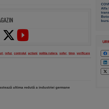
COVE
Alfa
tran
Boto
AGAZIN
burs
UR
uri
,
refuz
,
controlul
,
actiuni
,
politia rutiera
,
sofer
,
timp
,
verificare
stează ultima redută a industriei germane