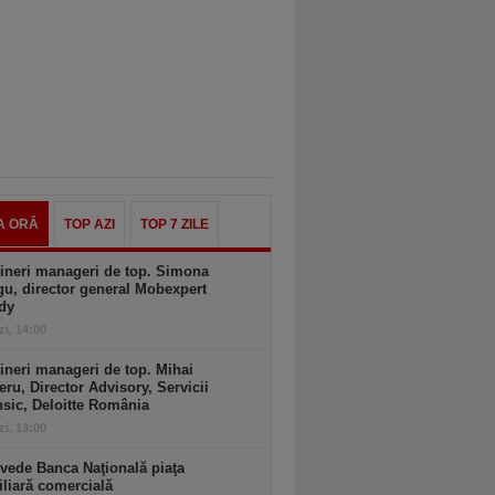
A ORĂ
TOP AZI
TOP 7 ZILE
ineri manageri de top. Simona
u, director general Mobexpert
dy
zi, 14:00
ineri manageri de top. Mihai
ru, Director Advisory, Servicii
sic, Deloitte România
zi, 13:00
vede Banca Naţională piaţa
liară comercială