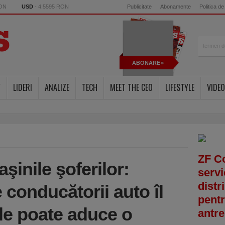
RON
USD
- 4.5595 RON
Publicitate
Abonamente
Politica de
ABONARE
Y
LIDERI
ANALIZE
TECH
MEET THE CEO
LIFESTYLE
VIDEO
ZF C
inile şoferilor:
servi
distr
e conducătorii auto îl
pentr
i le poate aduce o
antre