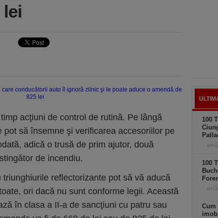
lei
ULTIM
n timp acţiuni de control de rutină. Pe lângă
100 T
Ciung
ele pot să însemne şi verificarea accesoriilor pe
Palla
dată, adică o trusă de prim ajutor, două
astă
 stingător de incendiu.
100 T
Buche
 triunghiurile reflectorizante pot să vă aducă
Foren
astă
toate, ori dacă nu sunt conforme legii. Această
ază în clasa a II-a de sancţiuni cu patru sau
Cum 
imobi