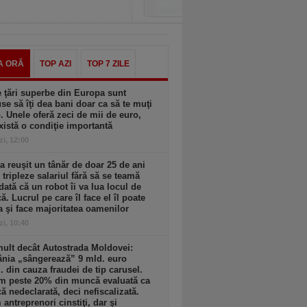
A ORĂ
TOP AZI
TOP 7 ZILE
 ţări superbe din Europa sunt
se să îţi dea bani doar ca să te muţi
. Unele oferă zeci de mii de euro,
xistă o condiţie importantă
zi, 12:00
 reuşit un tânăr de doar 25 de ani
i tripleze salariul fără să se teamă
dată că un robot îi va lua locul de
. Lucrul pe care îl face el îl poate
a şi face majoritatea oamenilor
zi, 10:40
ult decât Autostrada Moldovei:
nia „sângerează” 9 mld. euro
. din cauza fraudei de tip carusel.
m peste 20% din muncă evaluată ca
 nedeclarată, deci nefiscalizată.
antreprenori cinstiţi, dar şi