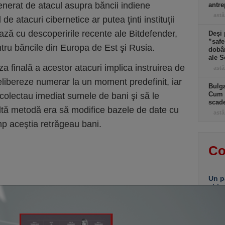
enerat de atacul asupra băncii indiene
antre
astă
 atacuri cibernetice ar putea ţinti instituţii
ază cu descoperirile recente ale Bitdefender,
Deşi 
”safe
entru băncile din Europa de Est şi Rusia.
dobân
ale S
a finală a acestor atacuri implica instruirea de
astă
elibereze numerar la un moment predefinit, iar
Bulga
Cum f
 colectau imediat sumele de bani şi să le
scad
 altă metodă era să modifice bazele de date cu
astă
imp aceştia retrăgeau bani.
Co
Un p
abia
Stan
part
lui d
de e