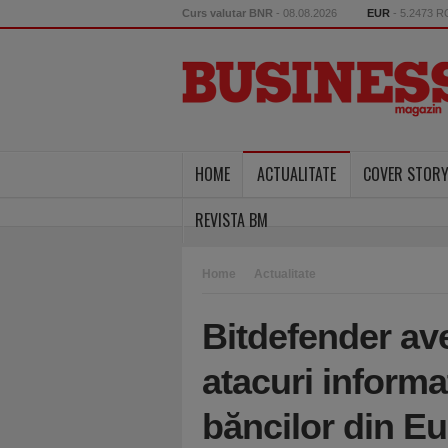
Curs valutar BNR
- 08.08.2026
EUR
- 5.2473 
HOME
ACTUALITATE
COVER STOR
REVISTA BM
Home
Actualitate
Bitdefender av
atacuri inform
băncilor din Eu