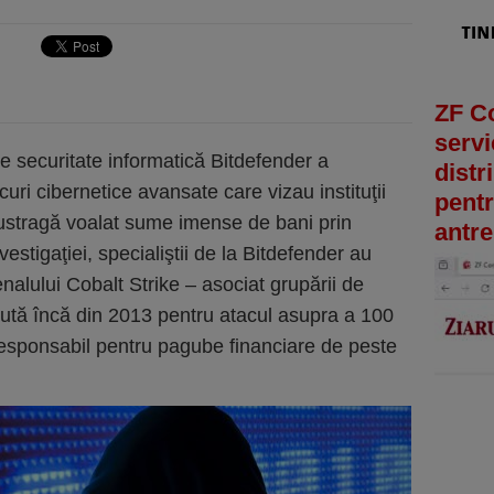
ZF C
servi
de securitate informatică Bitdefender a
distr
curi cibernetice avansate care vizau instituţii
pentr
ustragă voalat sume imense de bani prin
antre
estigaţiei, specialiştii de la Bitdefender au
nalului Cobalt Strike – asociat grupării de
ută încă din 2013 pentru atacul asupra a 100
 responsabil pentru pagube financiare de peste