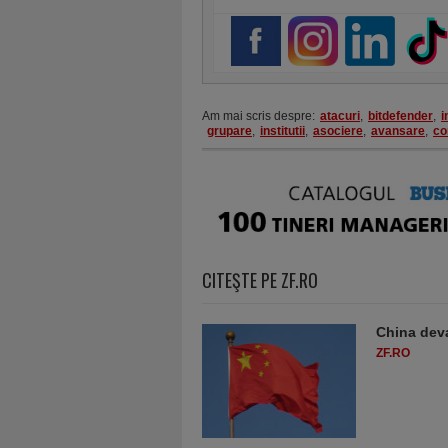
Am mai scris despre:
atacuri
,
bitdefender
,
i
grupare
,
institutii
,
asociere
,
avansare
,
co
CITEŞTE PE ZF.RO
China deva
ZF.RO