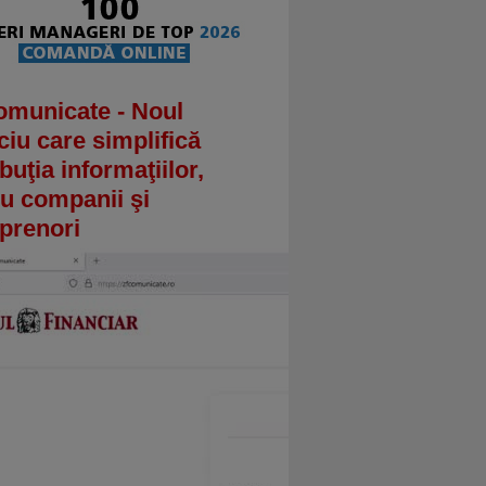
omunicate - Noul
ciu care simplifică
ibuţia informaţiilor,
u companii şi
prenori