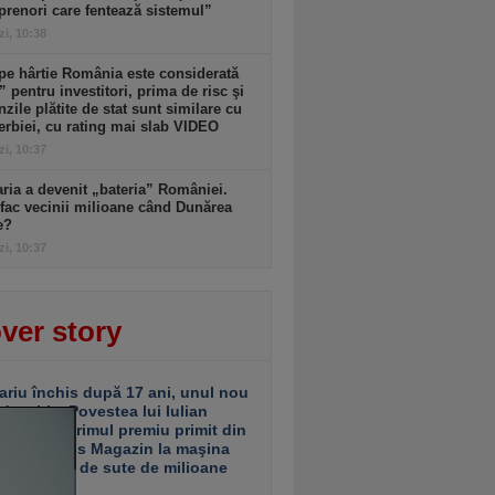
prenori care fentează sistemul”
zi, 10:38
pe hârtie România este considerată
” pentru investitori, prima de risc şi
zile plătite de stat sunt similare cu
erbiei, cu rating mai slab VIDEO
zi, 10:37
ria a devenit „bateria” României.
ac vecinii milioane când Dunărea
e?
zi, 10:37
ver story
ariu închis după 17 ani, unul nou
 deschis. Povestea lui Iulian
ciu de la primul premiu primit din
ea Business Magazin la maşina
e investiţii de sute de milioane
uro