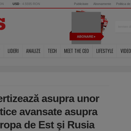
RON
USD
- 4.5595 RON
Publicitate
Abonamente
Politica de
ABONARE
Y
LIDERI
ANALIZE
TECH
MEET THE CEO
LIFESTYLE
VIDEO
ertizează asupra unor
atice avansate asupra
ropa de Est şi Rusia