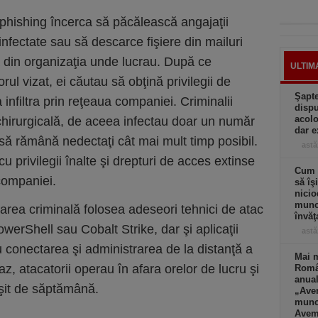
phishing încerca să păcălească angajaţii
 infectate sau să descarce fişiere din mailuri
a din organizaţia unde lucrau. După ce
ULTIM
rul vizat, ei căutau să obţină privilegii de
Şapte
infiltra prin reţeaua companiei. Criminalii
dispu
acolo
 chirurgicală, de aceea infectau doar un număr
dar e
t să rămână nedectaţi cât mai mult timp posibil.
astă
cu privilegii înalte şi drepturi de acces extinse
Cum a
 companiei.
să îş
nicio
muncă
area criminală folosea adeseori tehnici de atac
învăţ
PowerShell sau Cobalt Strike, dar şi aplicaţii
astă
ru conectarea şi administrarea de la distanţă a
Mai m
az, atacatorii operau în afara orelor de lucru şi
Româ
anual
rşit de săptămână.
„Ave
muncă
Avem 