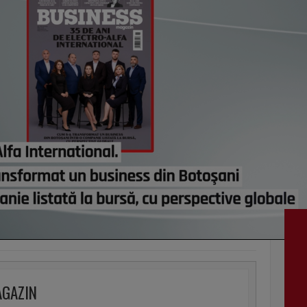
vezi c
VI
AGAZIN