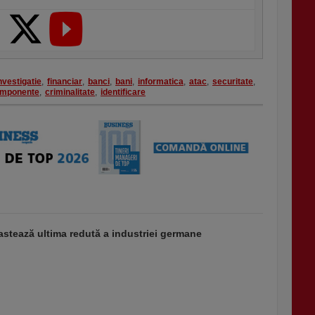
nvestigatie
,
financiar
,
banci
,
bani
,
informatica
,
atac
,
securitate
,
mponente
,
criminalitate
,
identificare
stează ultima redută a industriei germane