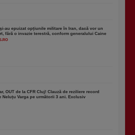
i-au epuizat opțiunile militare în Iran, dacă vor un
rt, fără o invazie terestră, conform generalului Caine
S.RO
r, OUT de la CFR Cluj! Clauză de reziliere record
de Neluțu Varga pe următorii 3 ani. Exclusiv