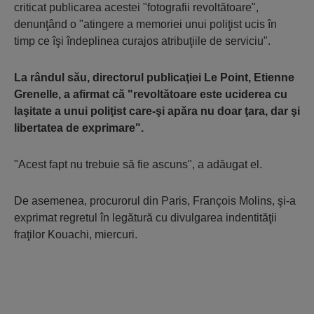
criticat publicarea acestei "fotografii revoltătoare",
denunţând o "atingere a memoriei unui poliţist ucis în
timp ce îşi îndeplinea curajos atribuţiile de serviciu".
La rândul său, directorul publicaţiei Le Point, Etienne
Grenelle, a afirmat că "revoltătoare este uciderea cu
laşitate a unui poliţist care-şi apăra nu doar ţara, dar şi
libertatea de exprimare".
"Acest fapt nu trebuie să fie ascuns", a adăugat el.
De asemenea, procurorul din Paris, François Molins, şi-a
exprimat regretul în legătură cu divulgarea indentităţii
fraţilor Kouachi, miercuri.