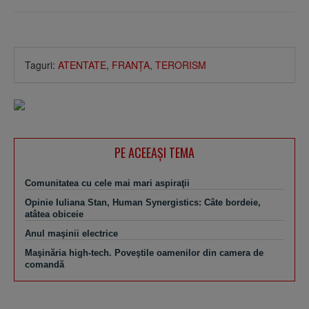
Taguri:
ATENTATE
,
FRANŢA
,
TERORISM
PE ACEEAŞI TEMA
Comunitatea cu cele mai mari aspiraţii
Opinie Iuliana Stan, Human Synergistics: Câte bordeie,
atâtea obiceie
Anul maşinii electrice
Maşinăria high-tech. Poveştile oamenilor din camera de
comandă