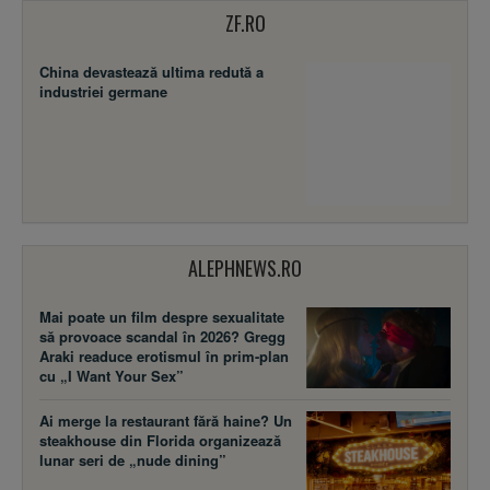
ZF.RO
China devastează ultima redută a
industriei germane
ALEPHNEWS.RO
Mai poate un film despre sexualitate
să provoace scandal în 2026? Gregg
Araki readuce erotismul în prim-plan
cu „I Want Your Sex”
Ai merge la restaurant fără haine? Un
steakhouse din Florida organizează
lunar seri de „nude dining”