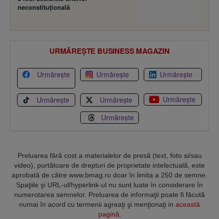
neconstituţională
URMĂREȘTE BUSINESS MAGAZIN
Urmărește
Urmărește
Urmărește
Urmărește
Urmărește
Urmărește
Urmărește
Preluarea fără cost a materialelor de presă (text, foto si/sau
video), purtătoare de drepturi de proprietate intelectuală, este
aprobată de către www.bmag.ro doar în limita a 250 de semne.
Spaţiile şi URL-ul/hyperlink-ul nu sunt luate în considerare în
numerotarea semnelor. Preluarea de informaţii poate fi făcută
numai în acord cu termenii agreaţi şi menţionaţi in
această
pagină
.