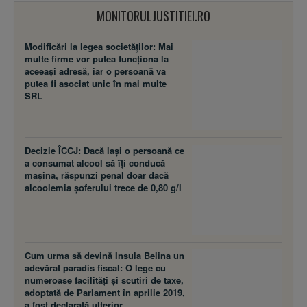
MONITORULJUSTITIEI.RO
Modificări la legea societăţilor: Mai
multe firme vor putea funcţiona la
aceeaşi adresă, iar o persoană va
putea fi asociat unic în mai multe
SRL
Decizie ÎCCJ: Dacă laşi o persoană ce
a consumat alcool să îţi conducă
maşina, răspunzi penal doar dacă
alcoolemia şoferului trece de 0,80 g/l
Cum urma să devină Insula Belina un
adevărat paradis fiscal: O lege cu
numeroase facilităţi şi scutiri de taxe,
adoptată de Parlament în aprilie 2019,
a fost declarată ulterior