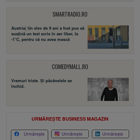
SMARTRADIO.RO
Austria| Un elev de 9 ani a fost pus să
susţină un test scris în aer liber, la
-1°C, pentru că nu avea mască
COMEDYMALL.RO
Vremuri triste. Şi păcănelele se
închid.
URMĂREȘTE BUSINESS MAGAZIN
Urmărește
Urmărește
Urmărește