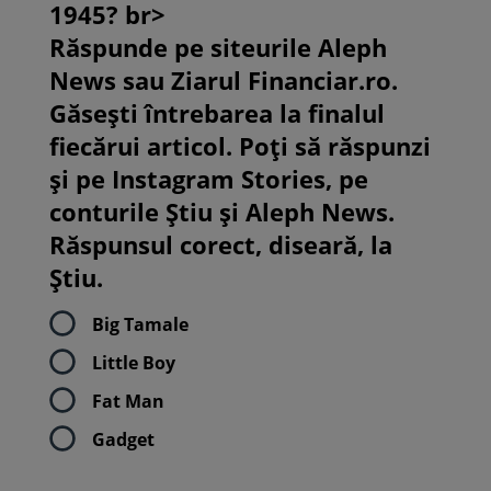
1945? br>
Răspunde pe siteurile Aleph
News sau Ziarul Financiar.ro.
Găsești întrebarea la finalul
fiecărui articol. Poți să răspunzi
și pe Instagram Stories, pe
conturile Știu și Aleph News.
Răspunsul corect, diseară, la
Știu.
Big Tamale
Little Boy
Fat Man
Gadget