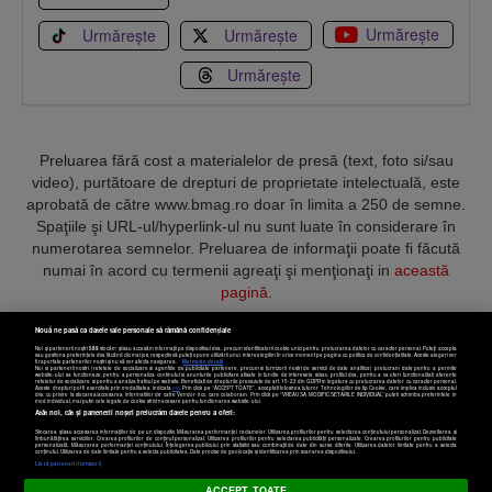
Urmărește
Urmărește
Urmărește
Urmărește
Preluarea fără cost a materialelor de presă (text, foto si/sau
video), purtătoare de drepturi de proprietate intelectuală, este
aprobată de către www.bmag.ro doar în limita a 250 de semne.
Spaţiile şi URL-ul/hyperlink-ul nu sunt luate în considerare în
numerotarea semnelor. Preluarea de informaţii poate fi făcută
numai în acord cu termenii agreaţi şi menţionaţi in
această
pagină
.
Nouă ne pasă ca datele tale personale să rămână confidențiale
Noi și partenerii noștri
589
stocăm și/sau accesăm informații pe dispozitivul dvs., precum identificatorii cookie unici pentru prelucrarea datelor cu caracter personal. Puteți accepta
sau gestiona preferințele dvs. făcând clic mai jos, respectiv vă puteți opune utilizării unui interes legitim în orice moment pe pagina cu politica de confidențialitate. Aceste alegeri vor
fi raportate partenerilor noștri și nu vă vor afecta navigarea.
Mai multe detalii
Noi si partenerii nostri (retelele de socializare si agentiile de publicitate partenere, precum si furnizorii nostri de servicii de date analitice) prelucram date pentru a permite
Termeni și condiții
Confidențialitate
Cookies
Contact
website-ului sa functioneze, pentru a personaliza continutul si anunturile publicitare afisate in functie de interesele si/sau profilul dvs., pentru a va oferi functionalitati aferente
retelelor de socializare si pentru a analiza traficul pe website. Beneficiati de drepturile prevazute de art. 15-22 din GDPR in legatura cu prelucrarea datelor cu caracter personal.
Aceste drepturi pot fi exercitate prin modalitatea indicata
aici
. Prin click pe “ACCEPT TOATE”, acceptati folosirea tuturor Tehnologiilor de tip Cookie, care implica inclusiv acceptul
dvs. cu privire la stocarea/accesarea informatiilor de catre Vendor-ii cu care colaboram. Prin click pe “VREAU SA MODIFIC SETARILE INDIVIDUAL” puteti schimba preferintele in
mod individual, mai putin cele legate de cookie strict necesare pentru functionarea website-ului.
Atât noi, cât și partenerii noștri prelucrăm datele pentru a oferi:
Copyright © 2025 BUSINESSMEX S.A.
Stocarea și/sau accesarea informațiilor de pe un dispozitiv. Măsurarea performanței reclamelor. Utilizarea profilurilor pentru selectarea conținutului personalizat. Dezvoltarea și
îmbunătățirea serviciilor. Crearea profilurilor de conținut personalizat. Utilizarea profilurilor pentru selectarea publicității personalizate. Crearea profilurilor pentru publicitate
personalizată. Măsurarea performanței conținutului. Înțelegerea publicului prin statistici sau combinații de date din surse diferite. Utilizarea datelor limitate pentru a selecta
Setări cookies
conținutul. Utilizarea de date limitate pentru a selecta publicitatea. Date precise de geolocație și identificarea prin scanarea dispozitivului.
Listă parteneri (furnizori)
ACCEPT TOATE