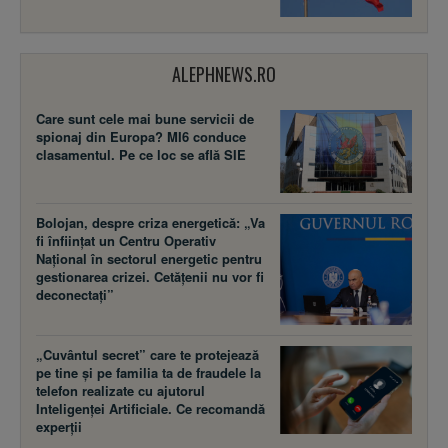
ALEPHNEWS.RO
Care sunt cele mai bune servicii de
spionaj din Europa? MI6 conduce
clasamentul. Pe ce loc se află SIE
Bolojan, despre criza energetică: „Va
fi înființat un Centru Operativ
Național în sectorul energetic pentru
gestionarea crizei. Cetățenii nu vor fi
deconectați”
„Cuvântul secret” care te protejează
pe tine și pe familia ta de fraudele la
telefon realizate cu ajutorul
Inteligenței Artificiale. Ce recomandă
experții