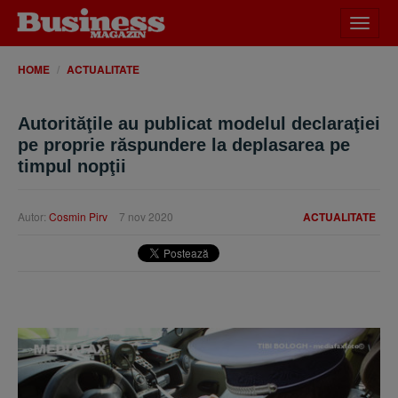
Desch
meniu
HOME
ACTUALITATE
Autorităţile au publicat modelul declaraţiei
pe proprie răspundere la deplasarea pe
timpul nopţii
Autor:
Cosmin Pirv
7 nov 2020
ACTUALITATE