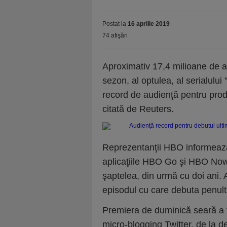
Postat la
16 aprilie 2019
74 afişări
Aproximativ 17,4 milioane de am
sezon, al optulea, al serialulu
record de audienţă pentru pro
citată de Reuters.
Reprezentanţii HBO informează 
aplicaţiile HBO Go şi HBO Now 
şaptelea, din urmă cu doi ani.
episodul cu care debuta penult
Premiera de duminică seară a 
micro-blogging Twitter, de la d