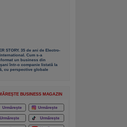
R STORY. 35 de ani de Electro-
 International. Cum s-a
sformat un business din
şani într-o companie listată la
ă, cu perspective globale
MĂREȘTE BUSINESS MAGAZIN
Urmărește
Urmărește
Urmărește
Urmărește