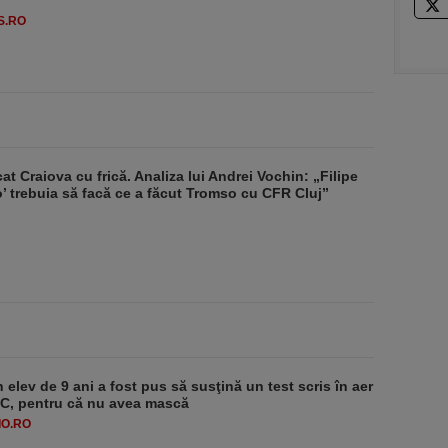
S.RO
at Craiova cu frică. Analiza lui Andrei Vochin: „Filipe
’ trebuia să facă ce a făcut Tromso cu CFR Cluj”
 elev de 9 ani a fost pus să susţină un test scris în aer
-1°C, pentru că nu avea mască
O.RO