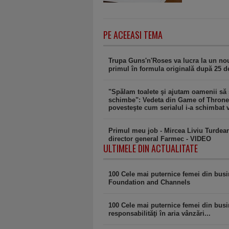
PE ACEEASI TEMA
Trupa Guns'n'Roses va lucra la un no
primul în formula originală după 25 d
"Spălam toalete şi ajutam oamenii să
schimbe": Vedeta din Game of Thron
povesteşte cum serialul i-a schimbat v
Primul meu job - Mircea Liviu Turdea
director general Farmec - VIDEO
ULTIMELE DIN ACTUALITATE
100 Cele mai puternice femei din bus
Foundation and Channels
100 Cele mai puternice femei din busi
responsabilităţi în aria vânzări...