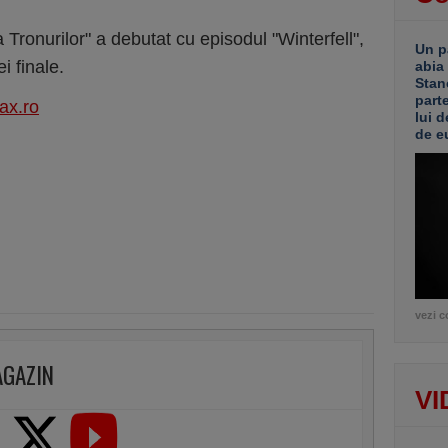
 Tronurilor" a debutat cu episodul "Winterfell",
Un p
i finale.
abia
Stan
part
ax.ro
lui d
de e
vezi c
AGAZIN
VI