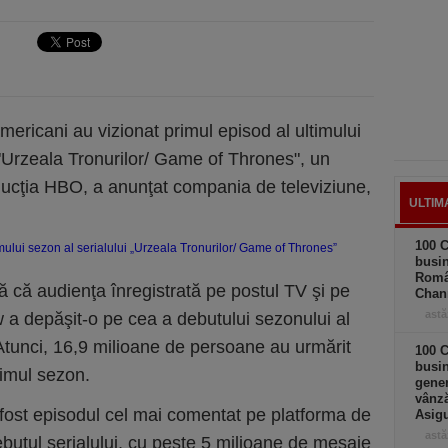
ericani au vizionat primul episod al ultimului
i "Urzeala Tronurilor/ Game of Thrones", un
ducţia HBO, a anunţat compania de televiziune,
ULTIM
100 C
busin
Româ
că audienţa înregistrată pe postul TV şi pe
Chan
astă
a depăşit-o pe cea a debutului sezonului al
 Atunci, 16,9 milioane de persoane au urmărit
100 C
busin
imul sezon.
gener
vânză
fost episodul cel mai comentat pe platforma de
Asigu
astă
ebutul serialului, cu peste 5 milioane de mesaje