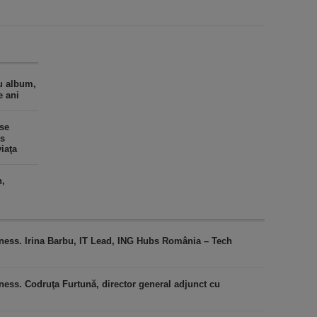
u album,
e ani
 se
es
iaţa
n,
iness. Irina Barbu, IT Lead, ING Hubs România – Tech
ness. Codruţa Furtună, director general adjunct cu