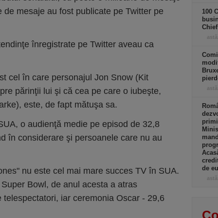
 de mesaje au fost publicate pe Twitter pe
100 C
busin
Chief
astă
endinţe înregistrate pe Twitter aveau ca
Comi
modif
Bruxe
t cel în care personajul Jon Snow (Kit
pierd
astă
re părinţii lui şi că cea pe care o iubeşte,
rke), este, de fapt mătuşa sa.
Român
dezvo
primi
 SUA, o audienţă medie pe episod de 32,8
Minis
nd în considerare şi persoanele care nu au
manda
progr
Acasă
credi
de eu
rones" nu este cel mai mare succes TV în SUA.
astă
 Super Bowl, de anul acesta a atras
 telespectatori, iar ceremonia Oscar - 29,6
Co