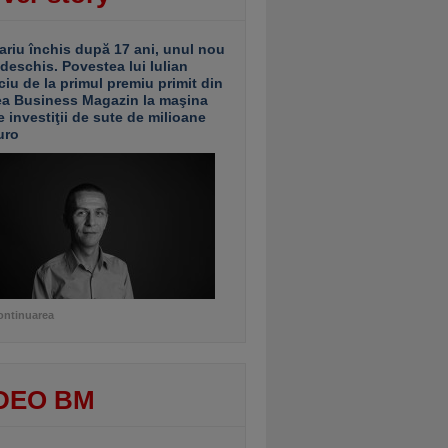
ariu închis după 17 ani, unul nou
 deschis. Povestea lui Iulian
ciu de la primul premiu primit din
ea Business Magazin la maşina
e investiţii de sute de milioane
uro
ontinuarea
DEO BM