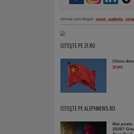
Am mai scris despre:
sezon
,
audienta
,
seria
CITEŞTE PE ZF.RO
China deva
ZF.RO
CITEŞTE PE ALEPHNEWS.RO
Mai poate 
2026? Greg