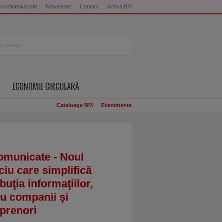
 confidentialitate
Newsletter
Contact
Arhiva BM
ECONOMIE CIRCULARĂ
Cataloage BM
Evenimente
omunicate - Noul
ciu care simplifică
ibuţia informaţiilor,
u companii şi
prenori