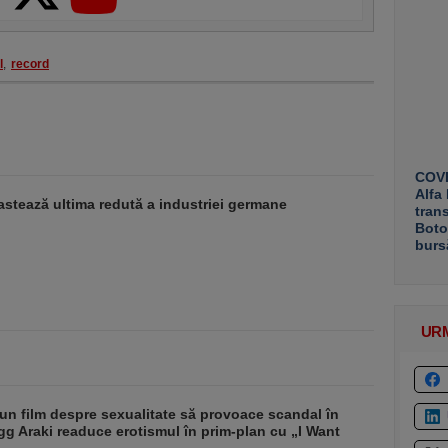
l
,
record
COVE
Alfa
stează ultima redută a industriei germane
tran
Boto
burs
UR
un film despre sexualitate să provoace scandal în
g Araki readuce erotismul în prim-plan cu „I Want