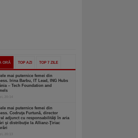
A ORĂ
TOP AZI
TOP 7 ZILE
ele mai puternice femei din
ess. Irina Barbu, IT Lead, ING Hubs
nia – Tech Foundation and
nels
zi, 20:14
ele mai puternice femei din
ess. Codruţa Furtună, director
al adjunct cu responsabilităţi în aria
ri şi distribuţie la Allianz-Ţiriac
rări
zi, 20:13