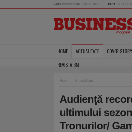
Curs valutar BNR
- 06.08.2026
EUR
- 5.2473 
HOME
ACTUALITATE
COVER STOR
REVISTA BM
Home
Actualitate
Audienţă recor
ultimului sezon
Tronurilor/ Ga