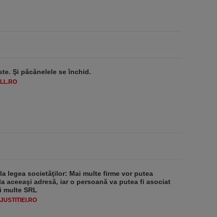
ste. Şi păcănelele se închid.
LL.RO
 la legea societăţilor: Mai multe firme vor putea
la aceeaşi adresă, iar o persoană va putea fi asociat
i multe SRL
USTITIEI.RO