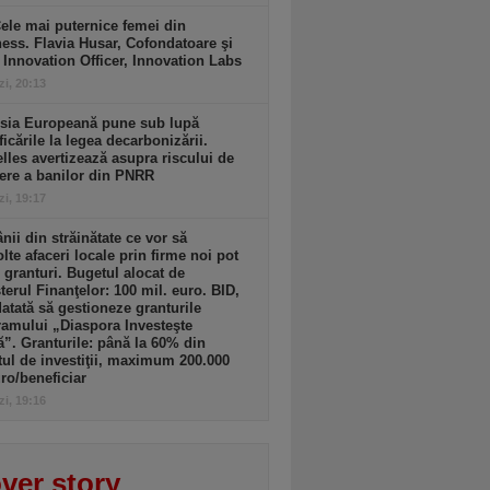
ele mai puternice femei din
ess. Flavia Husar, Cofondatoare şi
 Innovation Officer, Innovation Labs
zi, 20:13
sia Europeană pune sub lupă
icările la legea decarbonizării.
lles avertizează asupra riscului de
ere a banilor din PNRR
zi, 19:17
ii din străinătate ce vor să
lte afaceri locale prin firme noi pot
 granturi. Bugetul alocat de
terul Finanţelor: 100 mil. euro. BID,
tată să gestioneze granturile
amului „Diaspora Investeşte
”. Granturile: până la 60% din
tul de investiţii, maximum 200.000
ro/beneficiar
zi, 19:16
ver story