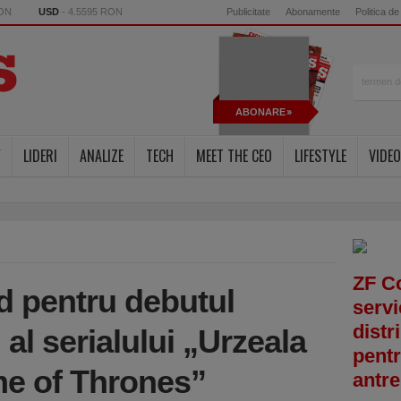
RON
USD
- 4.5595 RON
Publicitate
Abonamente
Politica de
ABONARE
Y
LIDERI
ANALIZE
TECH
MEET THE CEO
LIFESTYLE
VIDEO
ZF C
d pentru debutul
servi
distr
 al serialului „Urzeala
pentr
me of Thrones”
antre