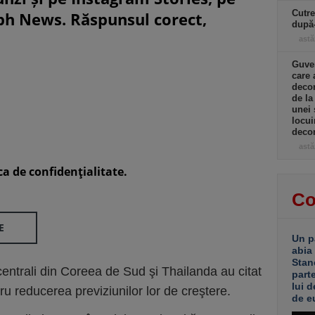
Cutre
eph News. Răspunsul corect,
după
astă
Guver
care 
decon
de la
unei 
locui
decon
astă
ca de confidenţialitate.
Co
E
Un p
abia
Stan
entrali din Coreea de Sud şi Thailanda au citat
part
lui d
u reducerea previziunilor lor de creştere.
de e