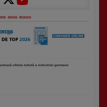
omie
,
alarma
,
dezastru
stează ultima redută a industriei germane