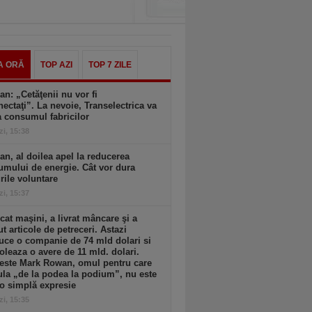
A ORĂ
TOP AZI
TOP 7 ZILE
an: „Cetăţenii nu vor fi
ectaţi”. La nevoie, Transelectrica va
a consumul fabricilor
zi, 15:38
an, al doilea apel la reducerea
mului de energie. Cât vor dura
ile voluntare
zi, 15:37
cat maşini, a livrat mâncare şi a
t articole de petreceri. Astazi
ce o companie de 74 mld dolari si
oleaza o avere de 11 mld. dolari.
 este Mark Rowan, omul pentru care
la „de la podea la podium”, nu este
o simplă expresie
zi, 15:35