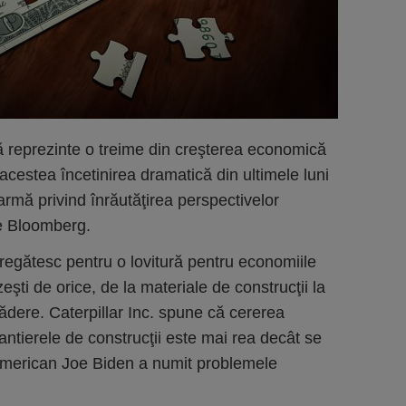
să reprezinte o treime din creşterea economică
acestea încetinirea dramatică din ultimele luni
rmă privind înrăutăţirea perspectivelor
ie Bloomberg.
 pregătesc pentru o lovitură pentru economiile
eşti de orice, de la materiale de construcţii la
ădere. Caterpillar Inc. spune că cererea
şantierele de construcţii este mai rea decât se
 american Joe Biden a numit problemele