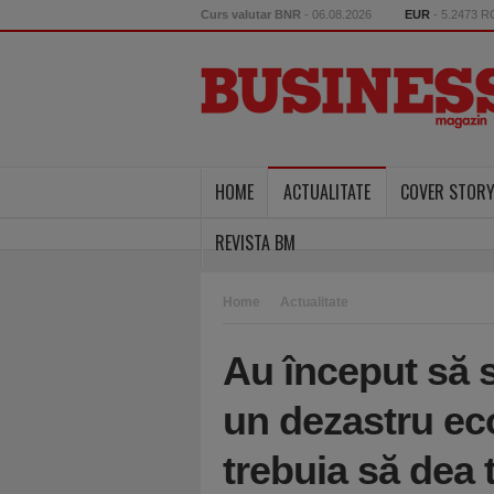
Curs valutar BNR
- 06.08.2026
EUR
- 5.2473 
HOME
ACTUALITATE
COVER STOR
REVISTA BM
Home
Actualitate
Au început să 
un dezastru ec
trebuia să dea 