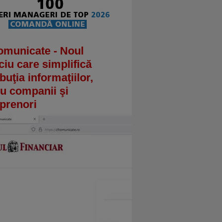
omunicate - Noul
ciu care simplifică
ibuţia informaţiilor,
u companii şi
prenori