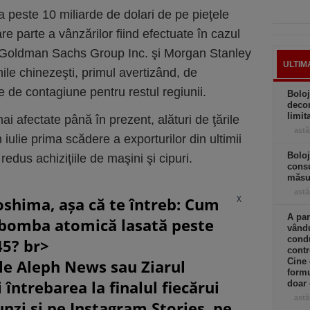
eja peste 10 miliarde de dolari de pe pieţele
e parte a vânzărilor fiind efectuate în cazul
ps. Goldman Sachs Group Inc. şi Morgan Stanley
ULTIM
nile chinezeşti, primul avertizând, de
e de contagiune pentru restul regiunii.
Boloj
decon
limit
ai afectate până în prezent, alături de ţările
astă
 iulie prima scădere a exporturilor din ultimii
Boloj
edus achiziţiile de maşini şi cipuri.
consu
măsur
astă
X
oshima, așa că te întreb: Cum
A par
 bomba atomică lasată peste
vându
condu
45? br>
contr
le Aleph News sau Ziarul
Cine
formu
 întrebarea la finalul fiecărui
doar 
astă
unzi și pe Instagram Stories, pe