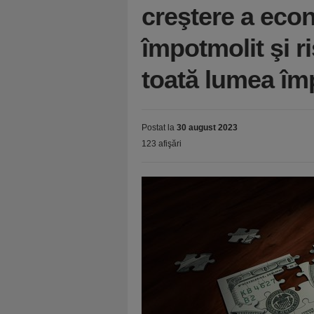
creştere a econ
împotmolit şi ri
toată lumea îm
Postat la
30 august 2023
123 afişări