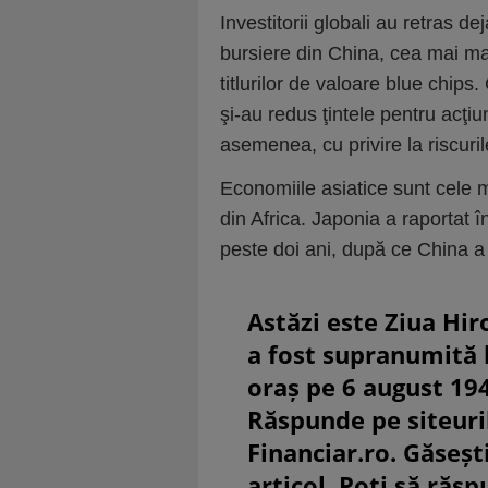
Investitorii globali au retras d
bursiere din China, cea mai mar
titlurilor de valoare blue chi
şi-au redus ţintele pentru acţiu
asemenea, cu privire la riscuril
Economiile asiatice sunt cele m
din Africa. Japonia a raportat în
peste doi ani, după ce China a r
Astăzi este Ziua Hir
a fost supranumită
oraș pe 6 august 19
Răspunde pe siteuri
Financiar.ro. Găsești
articol. Poți să răsp