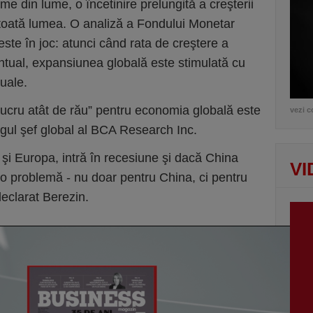
 din lume, o încetinire prelungită a creşterii
toată lumea. O analiză a Fondului Monetar
este în joc: atunci când rata de creştere a
ntual, expansiunea globală este stimulată cu
uale.
 lucru atât de rău” pentru economia globală este
vezi c
egul şef global al BCA Research Inc.
A şi Europa, intră în recesiune şi dacă China
VI
 o problemă - nu doar pentru China, ci pentru
eclarat Berezin.