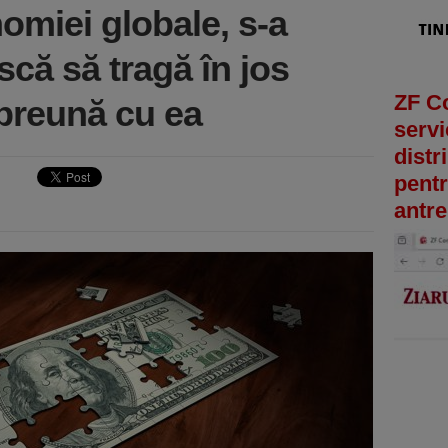
omiei globale, s-a
scă să tragă în jos
ZF C
preună cu ea
servi
distr
pentr
antre