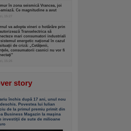
mur în zona seismică Vrancea, joi
-amiază. Ce magnitudine a avut
zi, 15:27
nul va adopta vineri o hotărâre prin
autorizează Transelectrica să
ecteze mari consumatori industriali
 sistemul energetic naţional în cazul
situaţii de criză: „Cetăţenii,
nţele, consumatorii casnici nu vor fi
ectaţi”
zi, 15:26
ver story
ariu închis după 17 ani, unul nou
 deschis. Povestea lui Iulian
ciu de la primul premiu primit din
ea Business Magazin la maşina
e investiţii de sute de milioane
uro