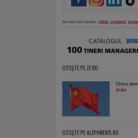
Am mai scris despre:
china
,
crestere
,
econ
CITEŞTE PE ZF.RO
China deva
ZF.RO
CITEŞTE PE ALEPHNEWS.RO