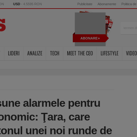
RON
USD
- 4.5595 RON
Publicitate
Abonamente
Politica de
ABONARE
Y
LIDERI
ANALIZE
TECH
MEET THE CEO
LIFESTYLE
VIDEO
sune alarmele pentru
onomic: Ţara, care
tonul unei noi runde de