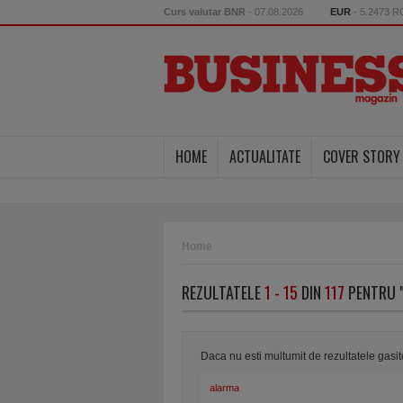
Curs valutar BNR
- 07.08.2026
EUR
- 5.2473 
HOME
ACTUALITATE
COVER STORY
Home
REZULTATELE
1 - 15
DIN
117
PENTRU "
Daca nu esti multumit de rezultatele gasi