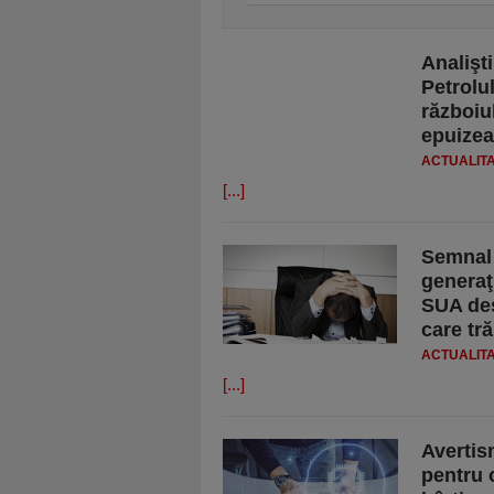
Analişt
Petrolu
războiu
epuize
ACTUALIT
[...]
Semnal 
generaţ
SUA des
care tr
ACTUALIT
[...]
Avertis
pentru 