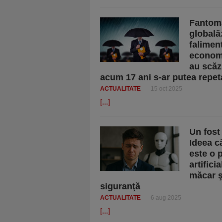
Fantoma
globală
falimen
economi
au scăz
acum 17 ani s-ar putea repet
ACTUALITATE
15 oct 2025
[...]
Un fost
Ideea c
este o p
artifici
măcar ş
siguranţă
ACTUALITATE
6 aug 2025
[...]