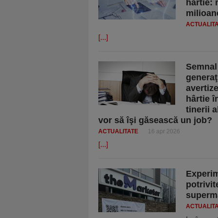
hârtie:
milioane
ACTUALIT
[...]
Semnal 
generaţ
avertiz
hârtie 
tinerii
vor să îşi găsească un job?
ACTUALITATE
16 apr 2026
[...]
Experim
potrivi
superma
ACTUALIT