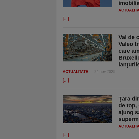
imobilia
ACTUALIT
[...]
Val de c
Valeo t
care am
Bruxell
lanţuril
ACTUALITATE
24 nov 2025
[...]
Ţara di
de top, 
ajung s
superm
ACTUALIT
[...]