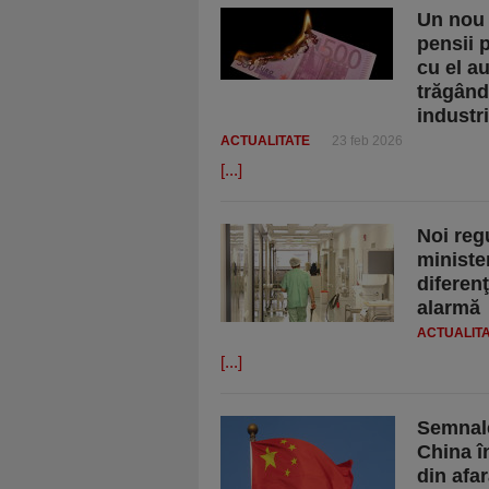
Un nou 
pensii p
cu el au
trăgând
industr
ACTUALITATE
23 feb 2026
[...]
Noi regu
minister
diferen
alarmă
ACTUALIT
[...]
Semnale
China î
din afar