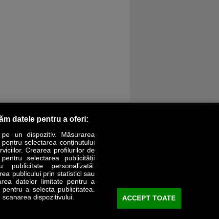
răm datele pentru a oferi:
 pe un dispozitiv. Măsurarea
r pentru selectarea conținutului
iciilor. Crearea profilurilor de
 pentru selectarea publicității
LIFESTYLE
SPECIAL
OPINII
u publicitate personalizată.
a publicului prin statistici sau
area datelor limitate pentru a
Revista Business Magazin
e pentru a selecta publicitatea.
 scanarea dispozitivului.
ACCEPT TOATE
Abonează-te şi primeşte revista acasă
saptămânal