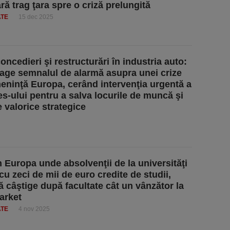
ră trag ţara spre o criză prelungită
ATE
15 dec 2025
oncedieri şi restructurări în industria auto:
rage semnalul de alarmă asupra unei crize
eninţă Europa, cerând intervenţia urgentă a
es-ului pentru a salva locurile de muncă şi
e valorice strategice
n Europa unde absolvenţii de la universităţi
cu zeci de mii de euro credite de studii,
ă câştige după facultate cât un vânzător la
arket
ATE
4 nov 2025