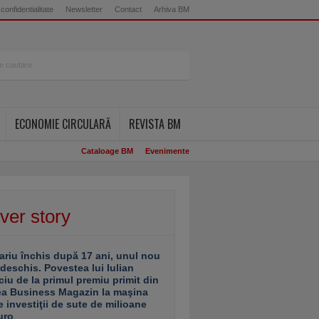
 confidentialitate
Newsletter
Contact
Arhiva BM
ECONOMIE CIRCULARĂ
REVISTA BM
Cataloage BM
Evenimente
ver story
ariu închis după 17 ani, unul nou
 deschis. Povestea lui Iulian
ciu de la primul premiu primit din
ea Business Magazin la maşina
e investiţii de sute de milioane
uro