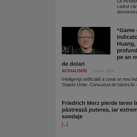
La început
cadrul căr
demonstr
“Game o
indicato
Huang, 
profund
pe an n
de dolari
ACTUALITATE
24 mar 2026
Inteligenţa artificială a creat un nou in
Statele Unite. Consumul de tokeni AI 
Friedrich Merz pierde teren î
păstrează puterea, iar extre
sondaje
[...]