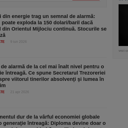
ii din energie trag un semnal de alarmă:
l poate exploda la 150 dolari/baril dacă
l din Orientul Mijlociu continuă. Stocurile se
ază
ATE
9 iun 2026
vezi c
de alarmă de la cel mai înalt nivel pentru o
ie întreagă. Ce spune Secretarul Trezoreriei
pre viitorul tinerilor absolvenţi şi lumea în
ăim
ATE
21 apr 2026
mentul dur de la vârful economiei globale
o generaţie întreagă: Diploma devine doar o