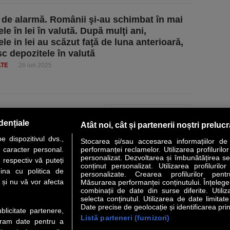
de alarmă. Românii şi-au schimbat în mai
le în lei în valută. După mulţi ani,
le in lei au scăzut faţă de luna anterioară,
sc depozitele în valută
ATE
26 iun 2025
PAGINA URMĂTOARE »
dențiale
Atât noi, cât și partenerii noștri preluc
 dispozitivul dvs.,
Stocarea și/sau accesarea informațiilor de
u caracter personal.
performanței reclamelor. Utilizarea profilurilo
personalizat. Dezvoltarea și îmbunătățirea serv
 respectiv vă puteți
conținut personalizat. Utilizarea profilurilor
VER STORY
LIDERI
ANALIZE
HI-TECH
MEET THE CEO
ina cu politica de
personalizate. Crearea profilurilor pentr
i și nu vă vor afecta
Măsurarea performanței conținutului. Înțelegere
combinații de date din surse diferite. Utiliz
uri utile
Servicii
selecta conținutul. Utilizarea de date limitat
Date precise de geolocație și identificarea prin
ublicitate partenere,
Listă parteneri (furnizori)
Financiar
Politica de confidentialitate
Newsletter
ucram date pentru a
 Noi
Termeni si conditii
RSS