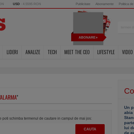
RON
USD
- 4.5595 RON
Publicitate
Abonamente
Politica de
ABONARE
LIDERI
ANALIZE
TECH
MEET THE CEO
LIFESTYLE
VIDEO
Co
ALARMA
"
Un p
abia
Stan
te poti schimba termenul de cautare in campul de mai jos:
part
lui d
de e