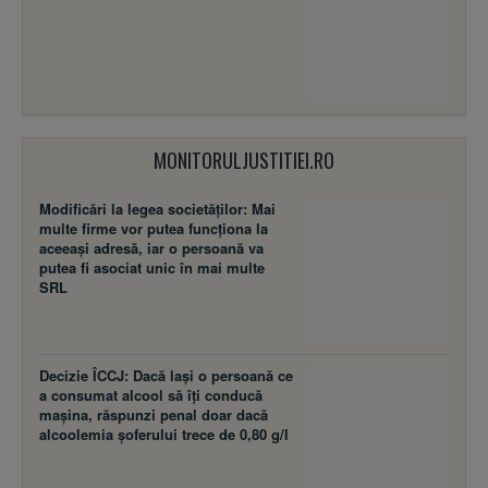
MONITORULJUSTITIEI.RO
Modificări la legea societăţilor: Mai
multe firme vor putea funcţiona la
aceeaşi adresă, iar o persoană va
putea fi asociat unic în mai multe
SRL
Decizie ÎCCJ: Dacă laşi o persoană ce
a consumat alcool să îţi conducă
maşina, răspunzi penal doar dacă
alcoolemia şoferului trece de 0,80 g/l