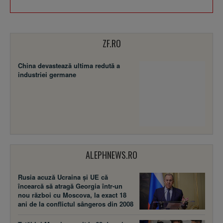
ZF.RO
China devastează ultima redută a
industriei germane
ALEPHNEWS.RO
Rusia acuză Ucraina şi UE că
încearcă să atragă Georgia într-un
nou război cu Moscova, la exact 18
ani de la conflictul sângeros din 2008