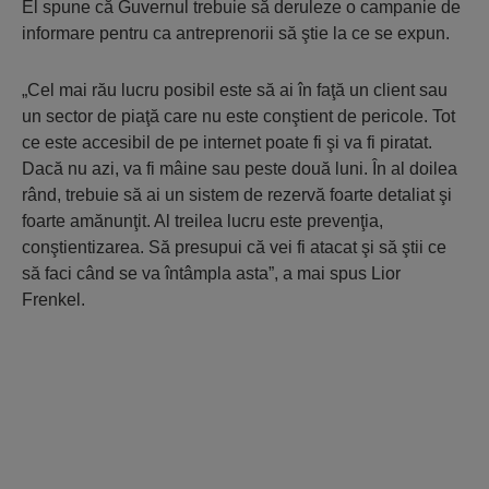
El spune că Guvernul trebuie să deruleze o campanie de
informare pentru ca antreprenorii să ştie la ce se expun.
„Cel mai rău lucru posibil este să ai în faţă un client sau
un sector de piaţă care nu este conştient de pericole. Tot
ce este accesibil de pe internet poate fi şi va fi piratat.
Dacă nu azi, va fi mâine sau peste două luni. În al doilea
rând, trebuie să ai un sistem de rezervă foarte detaliat şi
foarte amănunţit. Al treilea lucru este prevenţia,
conştientizarea. Să presupui că vei fi atacat şi să ştii ce
să faci când se va întâmpla asta”, a mai spus Lior
Frenkel.