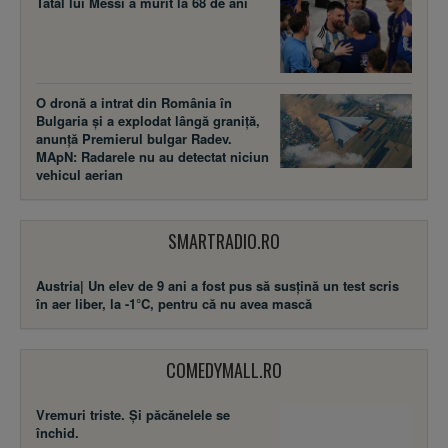
Tatăl lui Messi a murit la 68 de ani
O dronă a intrat din România în
Bulgaria și a explodat lângă graniță,
anunță Premierul bulgar Radev.
MApN: Radarele nu au detectat niciun
vehicul aerian
SMARTRADIO.RO
Austria| Un elev de 9 ani a fost pus să susţină un test scris
în aer liber, la -1°C, pentru că nu avea mască
COMEDYMALL.RO
Vremuri triste. Şi păcănelele se
închid.