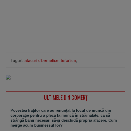
Taguri:
atacuri cibernetice
,
terorism
,
ULTIMELE DIN COMERȚ
Povestea fraţilor care au renunţat la locul de muncă din
corporaţie pentru a pleca la muncă în străinatate, ca să
strângă banii necesari să-şi deschidă propria afacere. Cum
merge acum businessul lor?