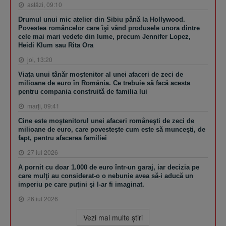
astăzi, 09:10
Drumul unui mic atelier din Sibiu până la Hollywood.
Povestea româncelor care îşi vând produsele unora dintre
cele mai mari vedete din lume, precum Jennifer Lopez,
Heidi Klum sau Rita Ora
joi, 13:20
Viaţa unui tânăr moştenitor al unei afaceri de zeci de
milioane de euro în România. Ce trebuie să facă acesta
pentru compania construită de familia lui
marţi, 09:41
Cine este moştenitorul unei afaceri româneşti de zeci de
milioane de euro, care povesteşte cum este să munceşti, de
fapt, pentru afacerea familiei
27 iul 2026
A pornit cu doar 1.000 de euro într-un garaj, iar decizia pe
care mulţi au considerat-o o nebunie avea să-i aducă un
imperiu pe care puţini şi l-ar fi imaginat.
26 iul 2026
Vezi mai multe ştiri