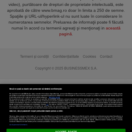
video), purtătoare de drepturi de proprietate intelectuală, este
aprobată de către www.bmag.ro doar în limita a 250 de semne.
Spaţiile şi URL-ul/hyperlink-ul nu sunt luate în considerare în
numerotarea semnelor. Preluarea de informaţii poate fi făcută
numai în acord cu termenii agreaţi şi menţionaţi in
această
pagină
.
Termeni și condiții
Confidențialitate
Cookies
Contact
Copyright © 2025 BUSINESSMEX S.A.
Nouă ne pasă ca datele tale personale să rămână confidențiale
Noi și partenerii noștri
589
stocăm și/sau accesăm informații pe dispozitivul dvs., precum identificatorii cookie unici pentru prelucrarea datelor cu caracter personal. Puteți accepta
sau gestiona preferințele dvs. făcând clic mai jos, respectiv vă puteți opune utilizării unui interes legitim în orice moment pe pagina cu politica de confidențialitate. Aceste alegeri vor
fi raportate partenerilor noștri și nu vă vor afecta navigarea.
Mai multe detalii
Noi si partenerii nostri (retelele de socializare si agentiile de publicitate partenere, precum si furnizorii nostri de servicii de date analitice) prelucram date pentru a permite
website-ului sa functioneze, pentru a personaliza continutul si anunturile publicitare afisate in functie de interesele si/sau profilul dvs., pentru a va oferi functionalitati aferente
retelelor de socializare si pentru a analiza traficul pe website. Beneficiati de drepturile prevazute de art. 15-22 din GDPR in legatura cu prelucrarea datelor cu caracter personal.
Aceste drepturi pot fi exercitate prin modalitatea indicata
aici
. Prin click pe “ACCEPT TOATE”, acceptati folosirea tuturor Tehnologiilor de tip Cookie, care implica inclusiv acceptul
dvs. cu privire la stocarea/accesarea informatiilor de catre Vendor-ii cu care colaboram. Prin click pe “VREAU SA MODIFIC SETARILE INDIVIDUAL” puteti schimba preferintele in
mod individual, mai putin cele legate de cookie strict necesare pentru functionarea website-ului.
Atât noi, cât și partenerii noștri prelucrăm datele pentru a oferi:
Stocarea și/sau accesarea informațiilor de pe un dispozitiv. Măsurarea performanței reclamelor. Utilizarea profilurilor pentru selectarea conținutului personalizat. Dezvoltarea și
îmbunătățirea serviciilor. Crearea profilurilor de conținut personalizat. Utilizarea profilurilor pentru selectarea publicității personalizate. Crearea profilurilor pentru publicitate
personalizată. Măsurarea performanței conținutului. Înțelegerea publicului prin statistici sau combinații de date din surse diferite. Utilizarea datelor limitate pentru a selecta
Setări cookies
conținutul. Utilizarea de date limitate pentru a selecta publicitatea. Date precise de geolocație și identificarea prin scanarea dispozitivului.
Listă parteneri (furnizori)
ACCEPT TOATE