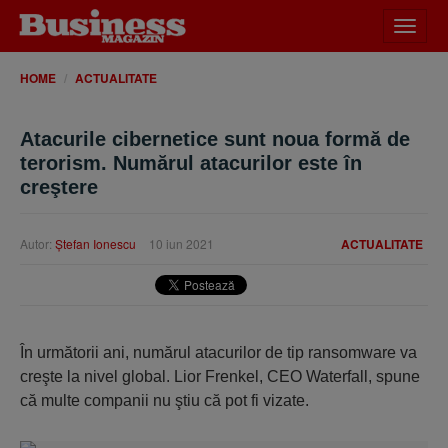
Desch
meniu
HOME
ACTUALITATE
Atacurile cibernetice sunt noua formă de
terorism. Numărul atacurilor este în
creştere
Autor:
Ştefan Ionescu
10 iun 2021
ACTUALITATE
În următorii ani, numărul atacurilor de tip ransomware va
creşte la nivel global. Lior Frenkel, CEO Waterfall, spune
că multe companii nu ştiu că pot fi vizate.