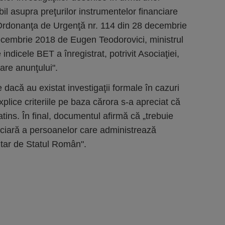
il asupra preţurilor instrumentelor financiare
 Ordonanţa de Urgenţă nr. 114 din 28 decembrie
ecembrie 2018 de Eugen Teodorovici, ministrul
indicele BET a înregistrat, potrivit Asociaţiei,
oare anunţului".
dacă au existat investigaţii formale în cazuri
explice criteriile pe baza cărora s-a apreciat că
atins. În final, documentul afirmă că „trebuie
anciară a persoanelor care administrează
itar de Statul Român".