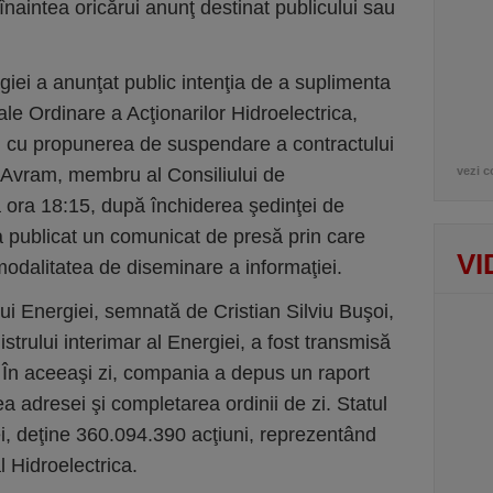
naintea oricărui anunţ destinat publicului sau
iei a anunţat public intenţia de a suplimenta
le Ordinare a Acţionarilor Hidroelectrica,
 cu propunerea de suspendare a contractului
 Avram, membru al Consiliului de
vezi c
a ora 18:15, după închiderea şedinţei de
a publicat un comunicat de presă prin care
VI
modalitatea de diseminare a informaţiei.
lui Energiei, semnată de Cristian Silviu Buşoi,
strului interimar al Energiei, a fost transmisă
 În aceeaşi zi, compania a depus un raport
 adresei şi completarea ordinii de zi. Statul
i, deţine 360.094.390 acţiuni, reprezentând
l Hidroelectrica.