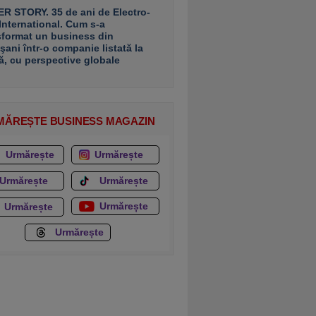
R STORY. 35 de ani de Electro-
 International. Cum s-a
sformat un business din
şani într-o companie listată la
ă, cu perspective globale
MĂREȘTE BUSINESS MAGAZIN
Urmărește
Urmărește
Urmărește
Urmărește
Urmărește
Urmărește
Urmărește