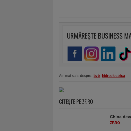
URMĂREȘTE BUSINESS M
Am mai scris despre:
bvb
,
hidroelectrica
CITEŞTE PE ZF.RO
China deva
ZF.RO