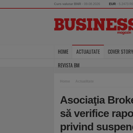
Curs valutar BNR
- 09.08.2026
EUR
- 5.2473 
HOME
ACTUALITATE
COVER STOR
REVISTA BM
Home
Actualitate
Asociaţia Brok
să verifice rap
privind suspen