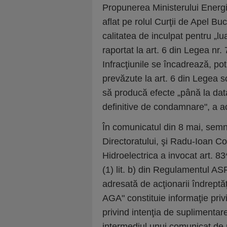
Propunerea Ministerului Energ
aflat pe rolul Curţii de Apel B
calitatea de inculpat pentru „l
raportat la art. 6 din Legea nr.
Infracţiunile se încadrează, potri
prevăzute la art. 6 din Legea 
să producă efecte „până la data
definitive de condamnare", a ach
În comunicatul din 8 mai, sem
Directoratului, şi Radu-Ioan Co
Hidroelectrica a invocat art. 83^
(1) lit. b) din Regulamentul ASF
adresată de acţionarii îndrept
AGA" constituie informaţie priv
privind intenţia de suplimentare
intermediul unui comunicat de p