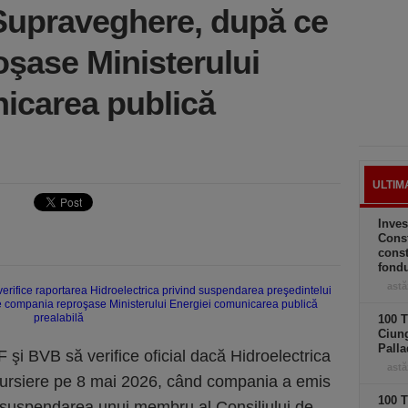
 Supraveghere, după ce
şase Ministerului
icarea publică
ULTIM
Inves
Const
const
fond
astă
100 T
Ciung
Palla
F şi BVB să verifice oficial dacă Hidroelectrica
astă
 bursiere pe 8 mai 2026, când compania a emis
100 T
 suspendarea unui membru al Consiliului de