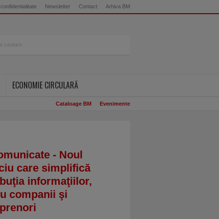
 confidentialitate
Newsletter
Contact
Arhiva BM
ECONOMIE CIRCULARĂ
Cataloage BM
Evenimente
omunicate - Noul
ciu care simplifică
ibuţia informaţiilor,
u companii şi
prenori