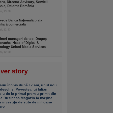
ru, Director Advisory, Servicii
sic, Deloitte România
zi, 13:00
vede Banca Naţională piaţa
liară comercială
zi, 12:33
ineri manageri de top. Dragoş
nache, Head of Digital &
nology United Media Services
zi, 12:00
ver story
ariu închis după 17 ani, unul nou
 deschis. Povestea lui Iulian
ciu de la primul premiu primit din
ea Business Magazin la maşina
e investiţii de sute de milioane
uro