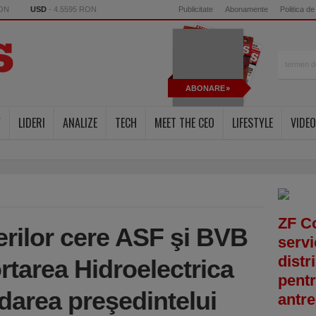
RON
USD
- 4.5595 RON
Publicitate
Abonamente
Politica de
ABONARE
Y
LIDERI
ANALIZE
TECH
MEET THE CEO
LIFESTYLE
VIDEO
ZF C
erilor cere ASF şi BVB
servi
distr
ortarea Hidroelectrica
pentr
darea preşedintelui
antre