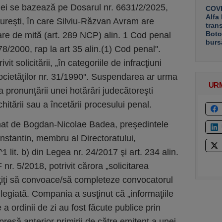
iei se bazează pe Dosarul nr. 6631/2/2025,
COVE
Alfa
ucureşti, în care Silviu-Răzvan Avram are
tran
Boto
uare de mită (art. 289 NCP) alin. 1 Cod penal
burs
 78/2000, rap la art 35 alin.(1) Cod penal".
vit solicitării, „în categoriile de infracţiuni
societăţilor nr. 31/1990". Suspendarea ar urma
UR
 pronunţării unei hotărâri judecătoreşti
itării sau a încetării procesului penal.
nat de Bogdan-Nicolae Badea, preşedintele
nstantin, membru al Directoratului,
1 lit. b) din Legea nr. 24/2017 şi art. 234 alin.
 nr. 5/2018, potrivit cărora „solicitarea
ăţiţi să convoace/să completeze convocatorul
ilegiată. Compania a susţinut că „informaţiile
 a ordinii de zi au fost făcute publice prin
resă anterior primirii de către emitent a unei