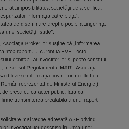
generat „imposibilitatea societăţii de a verifica,
espunzător informaţia către piaţă".
itatea de diseminare drept o posibilă „ingerinţă
a unei societăţi listate".
 Asociaţia Brokerilor susţine că „informarea
aintea raportului curent la BVB - este
ului echitabil al investitorilor şi poate constitui
ţii, în sensul Regulamentul MAR". Asociaţia
să difuzeze informaţia privind un conflict cu
l Român reprezentat de Ministerul Energiei)
 de presă cu caracter public, fără ca
firme transmiterea prealabilă a unui raport
 solicitare mai veche adresată ASF privind
lor investigaţiilor deschise în urma unor