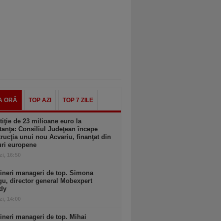
A ORĂ
TOP AZI
TOP 7 ZILE
tiţie de 23 milioane euro la
anţa: Consiliul Judeţean începe
rucţia unui nou Acvariu, finanţat din
uri europene
zi, 16:50
ineri manageri de top. Simona
u, director general Mobexpert
dy
zi, 14:00
ineri manageri de top. Mihai