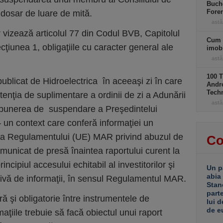
Buche
Foren
 dosar de luare de mită.
astă
r vizează articolul 77 din Codul BVB, Capitolul
Cum 
ecţiunea 1, obligaţiile cu caracter general ale
imobi
astă
100 T
ublicat de Hidroelectrica în aceeaşi zi în care
Andro
Tech
tenţia de suplimentare a ordinii de zi a Adunării
astă
opunerea de suspendare a Preşedintelui
un context care conferă informaţiei un
iva Regulamentului (UE) MAR privind abuzul de
Co
municat de presă înaintea raportului curent la
cipiul accesului echitabil al investitorilor şi
Un p
abia
ctivă de informaţii, în sensul Regulamentul MAR.
Stan
part
ră şi obligatorie între instrumentele de
lui d
de e
maţiile trebuie să facă obiectul unui raport