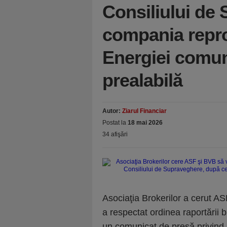
Consiliului de
compania repro
Energiei comun
prealabilă
Autor:
Ziarul Financiar
Postat la
18 mai 2026
34 afişări
Asociaţia Brokerilor a cerut AS
a respectat ordinea raportării
un comunicat de presă privind