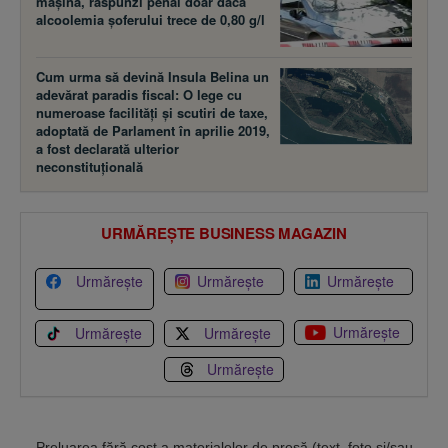
maşina, răspunzi penal doar dacă
alcoolemia şoferului trece de 0,80 g/l
Cum urma să devină Insula Belina un
adevărat paradis fiscal: O lege cu
numeroase facilităţi şi scutiri de taxe,
adoptată de Parlament în aprilie 2019,
a fost declarată ulterior
neconstituţională
URMĂREȘTE BUSINESS MAGAZIN
Urmărește
Urmărește
Urmărește
Urmărește
Urmărește
Urmărește
Urmărește
Preluarea fără cost a materialelor de presă (text, foto si/sau