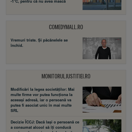
-1°C, pentru că nu avea mască
COMEDYMALL.RO
Vremuri triste. Şi păcănelele se
închid.
MONITORULJUSTITIEI.RO
Modificări la legea societăţilor: Mai
multe firme vor putea funcţiona la
aceeaşi adresă, iar o persoană va
putea fi asociat unic în mai multe
SRL
Decizie ÎCCJ: Dacă laşi o persoană ce
a consumat alcool să îţi conducă