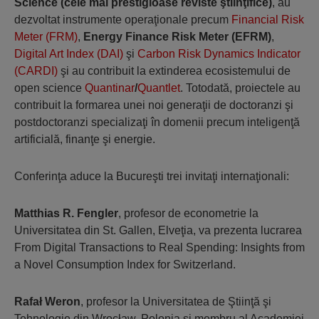
Science (cele mai prestigioase reviste ştiinţifice)
, au
dezvoltat instrumente operaţionale precum
Financial Risk
Meter (FRM)
,
Energy Finance Risk Meter (EFRM)
,
Digital Art Index (DAI)
şi
Carbon Risk Dynamics Indicator
(CARDI)
şi au contribuit la extinderea ecosistemului de
open science
Quantinar
/
Quantlet
. Totodată, proiectele au
contribuit la formarea unei noi generaţii de doctoranzi şi
postdoctoranzi specializaţi în domenii precum inteligenţă
artificială, finanţe şi energie.
Conferinţa aduce la Bucureşti trei invitaţi internaţionali:
Matthias R. Fengler
, profesor de econometrie la
Universitatea din St. Gallen, Elveţia, va prezenta lucrarea
From Digital Transactions to Real Spending: Insights from
a Novel Consumption Index for Switzerland
.
Rafał Weron
, profesor la Universitatea de Ştiinţă şi
Tehnologie din Wrocław, Polonia şi membru al Academiei