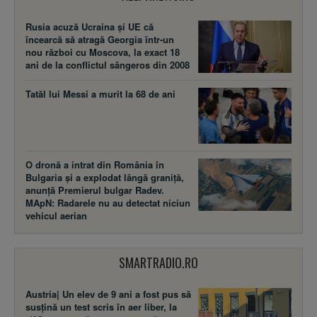
Rusia acuză Ucraina şi UE că
încearcă să atragă Georgia într-un
nou război cu Moscova, la exact 18
ani de la conflictul sângeros din 2008
Tatăl lui Messi a murit la 68 de ani
O dronă a intrat din România în
Bulgaria și a explodat lângă graniță,
anunță Premierul bulgar Radev.
MApN: Radarele nu au detectat niciun
vehicul aerian
SMARTRADIO.RO
Austria| Un elev de 9 ani a fost pus să
susţină un test scris în aer liber, la