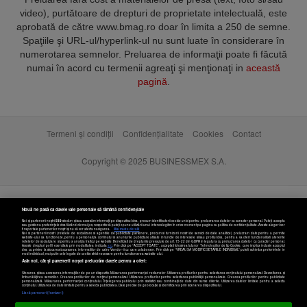
video), purtătoare de drepturi de proprietate intelectuală, este
aprobată de către www.bmag.ro doar în limita a 250 de semne.
Spaţiile şi URL-ul/hyperlink-ul nu sunt luate în considerare în
numerotarea semnelor. Preluarea de informaţii poate fi făcută
numai în acord cu termenii agreaţi şi menţionaţi in
această
pagină
.
Termeni și condiții
Confidențialitate
Cookies
Contact
Copyright © 2025 BUSINESSMEX S.A.
Nouă ne pasă ca datele tale personale să rămână confidențiale
Noi și partenerii noștri
589
stocăm și/sau accesăm informații pe dispozitivul dvs., precum identificatorii cookie unici pentru prelucrarea datelor cu caracter personal. Puteți accepta
sau gestiona preferințele dvs. făcând clic mai jos, respectiv vă puteți opune utilizării unui interes legitim în orice moment pe pagina cu politica de confidențialitate. Aceste alegeri vor
fi raportate partenerilor noștri și nu vă vor afecta navigarea.
Mai multe detalii
Noi si partenerii nostri (retelele de socializare si agentiile de publicitate partenere, precum si furnizorii nostri de servicii de date analitice) prelucram date pentru a permite
website-ului sa functioneze, pentru a personaliza continutul si anunturile publicitare afisate in functie de interesele si/sau profilul dvs., pentru a va oferi functionalitati aferente
retelelor de socializare si pentru a analiza traficul pe website. Beneficiati de drepturile prevazute de art. 15-22 din GDPR in legatura cu prelucrarea datelor cu caracter personal.
Aceste drepturi pot fi exercitate prin modalitatea indicata
aici
. Prin click pe “ACCEPT TOATE”, acceptati folosirea tuturor Tehnologiilor de tip Cookie, care implica inclusiv acceptul
dvs. cu privire la stocarea/accesarea informatiilor de catre Vendor-ii cu care colaboram. Prin click pe “VREAU SA MODIFIC SETARILE INDIVIDUAL” puteti schimba preferintele in
mod individual, mai putin cele legate de cookie strict necesare pentru functionarea website-ului.
Atât noi, cât și partenerii noștri prelucrăm datele pentru a oferi:
Stocarea și/sau accesarea informațiilor de pe un dispozitiv. Măsurarea performanței reclamelor. Utilizarea profilurilor pentru selectarea conținutului personalizat. Dezvoltarea și
îmbunătățirea serviciilor. Crearea profilurilor de conținut personalizat. Utilizarea profilurilor pentru selectarea publicității personalizate. Crearea profilurilor pentru publicitate
personalizată. Măsurarea performanței conținutului. Înțelegerea publicului prin statistici sau combinații de date din surse diferite. Utilizarea datelor limitate pentru a selecta
Setări cookies
conținutul. Utilizarea de date limitate pentru a selecta publicitatea. Date precise de geolocație și identificarea prin scanarea dispozitivului.
Listă parteneri (furnizori)