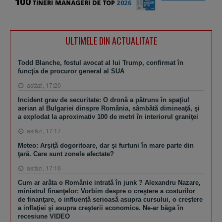
ULTIMELE DIN ACTUALITATE
Todd Blanche, fostul avocat al lui Trump, confirmat în
funcţia de procuror general al SUA
astăzi, 17:20
Incident grav de securitate: O dronă a pătruns în spaţiul
aerian al Bulgariei dinspre România, sâmbătă dimineaţă, şi
a explodat la aproximativ 100 de metri în interiorul graniţei
astăzi, 17:17
Meteo: Arşiţă dogoritoare, dar şi furtuni în mare parte din
ţară. Care sunt zonele afectate?
astăzi, 17:16
Cum ar arăta o Românie intrată în junk ? Alexandru Nazare,
ministrul finanţelor: Vorbim despre o creştere a costurilor
de finanţare, o influenţă serioasă asupra cursului, o creştere
a inflaţiei şi asupra creşterii economice. Ne-ar băga în
recesiune VIDEO