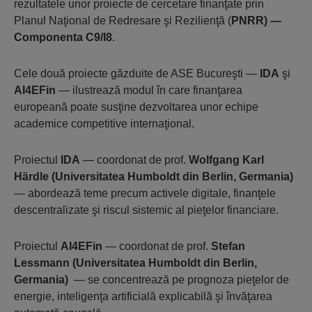
rezultatele unor proiecte de cercetare finanţate prin
Planul Naţional de Redresare şi Rezilienţă (
PNRR) —
Componenta C9/I8
.
Cele două proiecte găzduite de ASE Bucureşti —
IDA
şi
AI4EFin
— ilustrează modul în care finanţarea
europeană poate susţine dezvoltarea unor echipe
academice competitive internaţional.
Proiectul
IDA
— coordonat de prof.
Wolfgang Karl
Härdle (Universitatea Humboldt din Berlin, Germania)
— abordează teme precum activele digitale, finanţele
descentralizate şi riscul sistemic al pieţelor financiare.
Proiectul
AI4EFin
— coordonat de prof.
Stefan
Lessmann (Universitatea Humboldt din Berlin,
Germania)
— se concentrează pe prognoza pieţelor de
energie, inteligenţa artificială explicabilă şi învăţarea