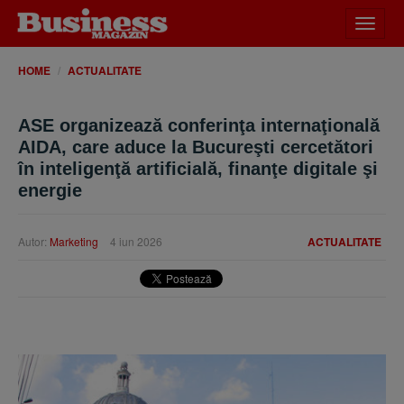
Desch
meniu
HOME
ACTUALITATE
ASE organizează conferinţa internaţională
AIDA, care aduce la Bucureşti cercetători
în inteligenţă artificială, finanţe digitale şi
energie
Autor:
Marketing
4 iun 2026
ACTUALITATE