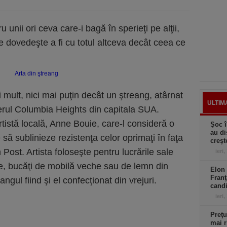
u unii ori ceva care-i bagă în sperieţi pe alţii,
se dovedeşte a fi cu totul altceva decât ceea ce
 mult, nici mai puţin decât un ştreang, atârnat
ULTIM
erul Columbia Heights din capitala SUA.
rtistă locală, Anne Bouie, care-l consideră o
Şoc î
au di
să sublinieze rezistenţa celor oprimaţi în faţa
creşt
 Post. Artista foloseşte pentru lucrările sale
ieri,
cle, bucăţi de mobilă veche sau de lemn din
Elon 
Franţ
angul fiind şi el confecţionat din vrejuri.
candi
ieri,
Preţu
mai r