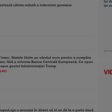
lui d
stează ultima redută a industriei germane
de e
vezi c
Times: Statele Unite au vândut euro pentru a cumpăra
ezi, fără a informa Banca Centrală Europeană. Ce spun
despre gestul Administrației Trump
VI
S.RO
SuperLiga a anunțat în direct că el se dă la o parte dacă