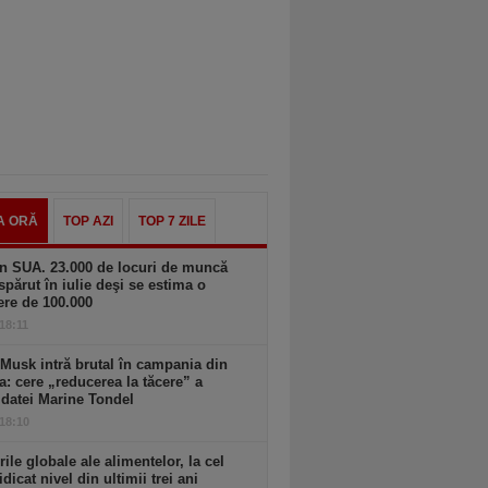
A ORĂ
TOP AZI
TOP 7 ZILE
n SUA. 23.000 de locuri de muncă
spărut în iulie deşi se estima o
ere de 100.000
 18:11
Musk intră brutal în campania din
a: cere „reducerea la tăcere” a
datei Marine Tondel
 18:10
rile globale ale alimentelor, la cel
idicat nivel din ultimii trei ani