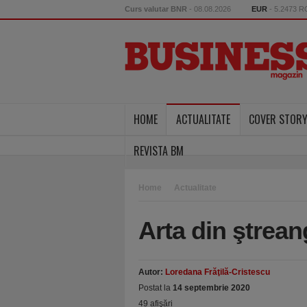
Curs valutar BNR
- 08.08.2026
EUR
- 5.2473 
HOME
ACTUALITATE
COVER STOR
REVISTA BM
Home
Actualitate
Arta din ştrean
Autor:
Loredana Frăţilă-Cristescu
Postat la
14 septembrie 2020
49 afişări