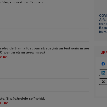
u Varga investitor. Exclusiv
COVE
Alfa
tran
Boto
burs
 elev de 9 ani a fost pus să susţină un test scris în aer
-1°C, pentru că nu avea mască
UR
O.RO
ste. Şi păcănelele se închid.
LL.RO