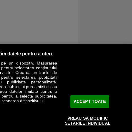
răm datele pentru a oferi:
 pe un dispozitiv. Măsurarea
r pentru selectarea conținutului
iciilor. Crearea profilurilor de
 pentru selectarea publicității
LIFESTYLE
SPECIAL
OPINII
u publicitate personalizată.
a publicului prin statistici sau
area datelor limitate pentru a
Revista Business Magazin
e pentru a selecta publicitatea.
 scanarea dispozitivului.
ACCEPT TOATE
Abonează-te şi primeşte revista acasă
saptămânal
VREAU SA MODIFIC
Discount:
15%
SETARILE INDIVIDUAL
Arhivă revistă
ABONARE