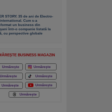
R STORY. 35 de ani de Electro-
 International. Cum s-a
sformat un business din
şani într-o companie listată la
ă, cu perspective globale
MĂREȘTE BUSINESS MAGAZIN
Urmărește
Urmărește
Urmărește
Urmărește
Urmărește
Urmărește
Urmărește