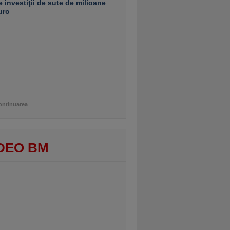
e investiţii de sute de milioane
uro
ontinuarea
DEO BM