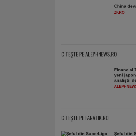
China deva
ZF.RO
CITEŞTE PE ALEPHNEWS.RO
Financial 
yeni japon
analiștii 
ALEPHNEW
CITEŞTE PE FANATIK.RO
Șeful din 