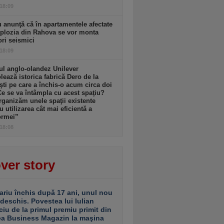
 18:09
 anunţă că în apartamentele afectate
plozia din Rahova se vor monta
ri seismici
 18:09
l anglo-olandez Unilever
ează istorica fabrică Dero de la
şti pe care a închis-o acum circa doi
Ce se va întâmpla cu acest spaţiu?
ganizăm unele spaţii existente
u utilizarea cât mai eficientă a
ormei”
 18:08
ver story
ariu închis după 17 ani, unul nou
 deschis. Povestea lui Iulian
ciu de la primul premiu primit din
ea Business Magazin la maşina