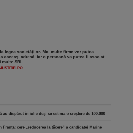
 la legea societăţilor: Mai multe firme vor putea
la aceeaşi adresă, iar o persoană va putea fi asociat
i multe SRL
USTITIEI.RO
au dispărut în iulie deşi se estima o creştere de 100.000
n Franţa: cere „reducerea la tăcere” a candidatei Marine