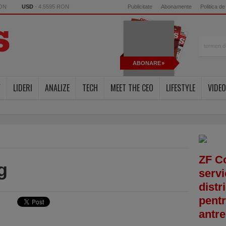
RON
USD
- 4.5595 RON
Publicitate
Abonamente
Politica de
ABONARE
Y
LIDERI
ANALIZE
TECH
MEET THE CEO
LIFESTYLE
VIDEO
ZF C
g
servi
distr
pentr
antre