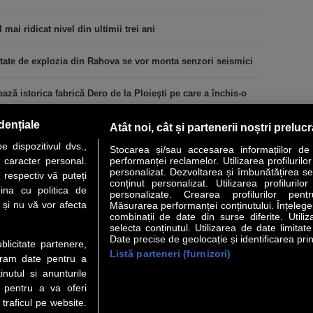
 mai ridicat nivel din ultimii trei ani
tate de explozia din Rahova se vor monta senzori seismici
ă istorica fabrică Dero de la Ploieşti pe care a închis-o
dențiale
Atât noi, cât și partenerii noștri preluc
 dispozitivul dvs.,
Stocarea și/sau accesarea informațiilor de
u caracter personal.
performanței reclamelor. Utilizarea profilurilo
personalizat. Dezvoltarea și îmbunătățirea serv
 respectiv vă puteți
conținut personalizat. Utilizarea profilurilor
VER STORY
LIDERI
ANALIZE
HI-TECH
MEET THE CEO
ina cu politica de
personalizate. Crearea profilurilor pentr
i și nu vă vor afecta
Măsurarea performanței conținutului. Înțelegere
combinații de date din surse diferite. Utiliz
uri utile
Servicii
selecta conținutul. Utilizarea de date limitat
Date precise de geolocație și identificarea prin
ublicitate partenere,
Listă parteneri (furnizori)
 Financiar
Politica de confidentialitate
Newsletter
ucram date pentru a
 Noi
Termeni si conditii
RSS
nutul si anunturile
t Redactie
About cookies
., pentru a va oferi
t Marketing
 traficul pe website.