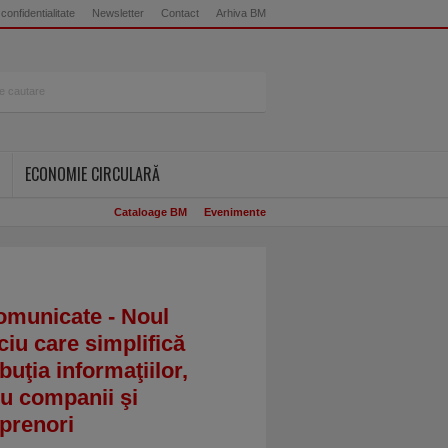
 confidentialitate
Newsletter
Contact
Arhiva BM
ECONOMIE CIRCULARĂ
Cataloage BM
Evenimente
omunicate - Noul
ciu care simplifică
ibuţia informaţiilor,
u companii şi
prenori