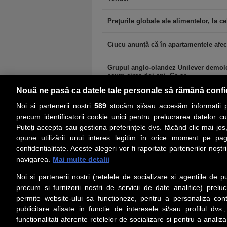
Preţurile globale ale alimentelor, la cel
Ciucu anunţă că în apartamentele afec
Grupul anglo-olandez Unilever demoleaz
acum circa doi ani. Ce se...
Nouă ne pasă ca datele tale personale să rămână confi
Noi și partenerii noștri
589
stocăm și/sau accesăm informații pe
precum identificatorii cookie unici pentru prelucrarea datelor c
Puteți accepta sau gestiona preferințele dvs. făcând clic mai jos,
PRIMA PAGINĂ
ACTUALITATE
CO
opune utilizării unui interes legitim în orice moment pe pag
confidențialitate. Aceste alegeri vor fi raportate partenerilor noștr
navigarea.
Mai multe detalii
Social
Link-
Noi si partenerii nostri (retelele de socializare si agentiile de p
Z
iarul
Urmareste-ne pe Facebook
precum si furnizorii nostri de servicii de date analitice) prel
Despre
permite website-ului sa functioneze, pentru a personaliza conti
Contac
publicitare afisate in functie de interesele si/sau profilul dvs
Contac
functionalitati aferente retelelor de socializare si pentru a analiza