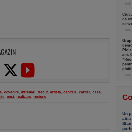
ieri,
Ciucu
de ex
senzo
ieri,
Grupu
demol
AGAZIN
Ploie
ani. 
“Reor
pentr
platf
ieri,
a
,
dovedire
,
intrebari
,
trecut
,
artista
,
capitala
,
cartier
,
case
,
Co
nte
,
post
,
realizare
,
regiune
Un p
abia
Stan
part