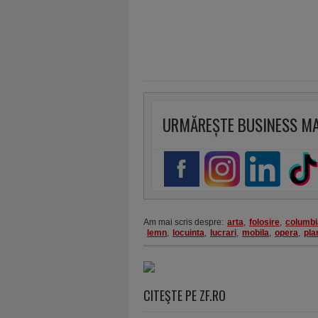
URMĂREȘTE BUSINESS M
Am mai scris despre:
arta
,
folosire
,
columbi
lemn
,
locuinta
,
lucrari
,
mobila
,
opera
,
pla
CITEŞTE PE ZF.RO