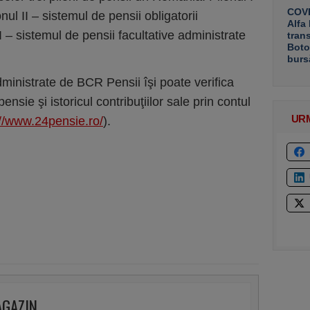
COVE
nul II – sistemul de pensii obligatorii
Alfa
II – sistemul de pensii facultative administrate
tran
Boto
burs
dministrate de BCR Pensii îşi poate verifica
nsie şi istoricul contribuţiilor sale prin contul
UR
://www.24pensie.ro/
).
AGAZIN