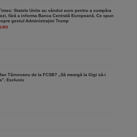
Times: Statele Unite au vândut euro pentru a cumpăra
ezi, fără a informa Banca Centrală Europeană. Ce spun
despre gestul Administrației Trump
S.RO
fan Târnovanu de la FCSB? „Să meargă la Gigi să-i
a”. Exclusiv