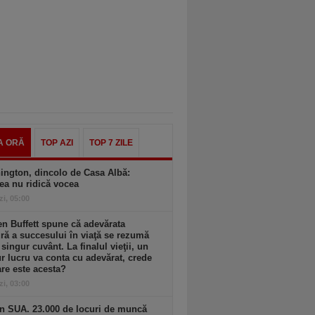
A ORĂ
TOP AZI
TOP 7 ZILE
ington, dincolo de Casa Albă:
ea nu ridică vocea
zi, 05:00
n Buffett spune că adevărata
ă a succesului în viaţă se rezumă
 singur cuvânt. La finalul vieţii, un
r lucru va conta cu adevărat, crede
are este acesta?
zi, 03:00
n SUA. 23.000 de locuri de muncă