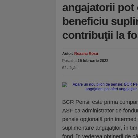
angajatorii pot 
beneficiu supl
contribuţii la f
Autor:
Roxana Rosu
Postat la
15 februarie 2022
62 afişări
BCR Pensii este prima compani
ASF ca administrator de fondur
pensie opţională prin intermediu
suplimentare angajaţilor, în timp
fond, în vederea obţinerii de c