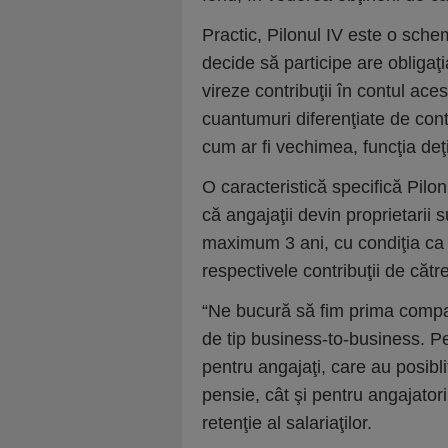
Practic, Pilonul IV este o sch
decide să participe are obligaţi
vireze contribuţii în contul aces
cuantumuri diferenţiate de contr
cum ar fi vechimea, funcţia deţ
O caracteristică specifică Pilo
că angajaţii devin proprietarii
maximum 3 ani, cu condiţia ca r
respectivele contribuţii de cătr
“Ne bucură să fim prima compa
de tip business-to-business. Pe
pentru angajaţi, care au posib
pensie, cât şi pentru angajator
retenţie al salariaţilor.