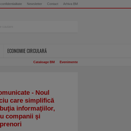
 confidentialitate
Newsletter
Contact
Arhiva BM
ECONOMIE CIRCULARĂ
Cataloage BM
Evenimente
omunicate - Noul
ciu care simplifică
ibuţia informaţiilor,
u companii şi
prenori