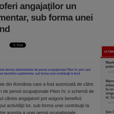
oferi angajaţilor un
imentar, sub forma unei
ond
ULTIM
Wash
puter
astă
Warre
e din România care a fost autorizată de către
măsur
la un
i de pensii ocupaţionale Pilon IV, o schemă de
singu
el. C
l căreia angajatorii pot asigura beneficii
astă
ul activităţii lor, sub forma unei contribuţii la
Şoc î
ătre aceştia a unei pensii ocupaţionale.