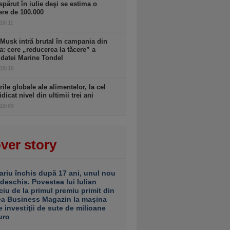
spărut în iulie deşi se estima o
ere de 100.000
 18:11
Musk intră brutal în campania din
a: cere „reducerea la tăcere” a
datei Marine Tondel
 18:10
rile globale ale alimentelor, la cel
idicat nivel din ultimii trei ani
 18:09
ver story
ariu închis după 17 ani, unul nou
 deschis. Povestea lui Iulian
ciu de la primul premiu primit din
ea Business Magazin la maşina
e investiţii de sute de milioane
uro