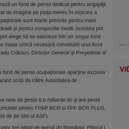
ază un fond de pensii dedicat pentru angajaţii
ital de imagine pe piaţa mereu în mişcare a
paţionale sunt foarte potrivite pentru marii
 ideală şi pentru companiile medii. Acestea pot
 pot alege să se asocieze într-un singur fond
 masa critică necesară constituirii unui fond
vezi c
Radu Crăciun, Director General şi Preşedinte al
VI
n fond de pensii ocupaţionale aparţine exclusiv
 acest scop de către Autoritatea de
 nete de peste 6,6 miliarde lei şi are peste
e cumulate pentru FPAP BCR si FPF BCR PLUS,
ate de pe site-ul ASF).
elor trei piloni de pensii dn România: Pilonul I