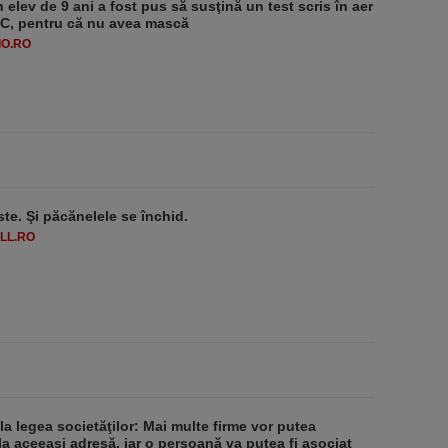
 elev de 9 ani a fost pus să susţină un test scris în aer
-1°C, pentru că nu avea mască
O.RO
ste. Şi păcănelele se închid.
LL.RO
 la legea societăţilor: Mai multe firme vor putea
la aceeaşi adresă, iar o persoană va putea fi asociat