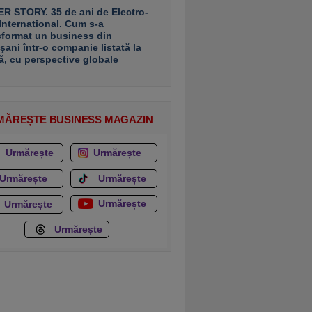
R STORY. 35 de ani de Electro-
 International. Cum s-a
sformat un business din
şani într-o companie listată la
ă, cu perspective globale
MĂREȘTE BUSINESS MAGAZIN
Urmărește
Urmărește
Urmărește
Urmărește
Urmărește
Urmărește
Urmărește