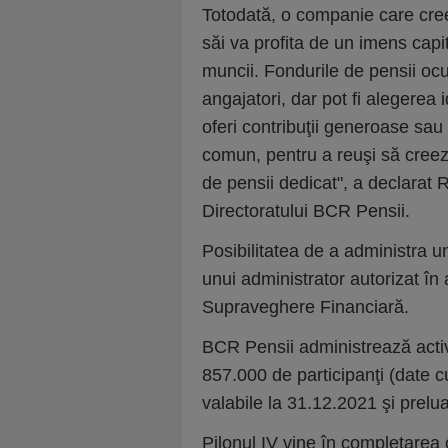
Totodată, o companie care cree
săi va profita de un imens cap
muncii. Fondurile de pensii ocu
angajatori, dar pot fi alegerea
oferi contribuţii generoase sau
comun, pentru a reuşi să creeze
de pensii dedicat", a declarat 
Directoratului BCR Pensii.
Posibilitatea de a administra u
unui administrator autorizat în
Supraveghere Financiară.
BCR Pensii administrează active
857.000 de participanţi (dat
valabile la 31.12.2021 şi prelu
Pilonul IV vine în completarea c