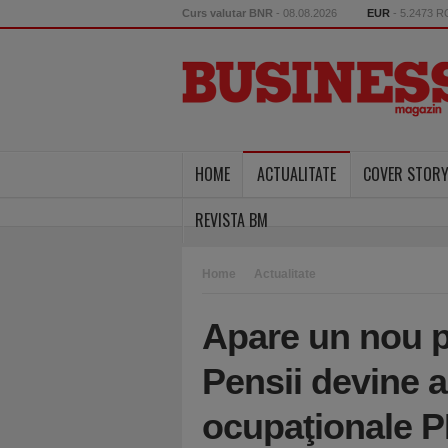
Curs valutar BNR
- 08.08.2026
EUR
- 5.2473 
HOME
ACTUALITATE
COVER STOR
REVISTA BM
Home
Actualitate
Apare un nou p
Pensii devine a
ocupaţionale PI