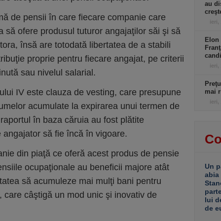
au di
creşt
emă de pensii în care fiecare companie care
ieri,
a să ofere produsul tuturor angajaţilor săi şi să
Elon 
tora, însă are totodată libertatea de a stabili
Franţ
candi
ibuţie proprie pentru fiecare angajat, pe criterii
ieri,
inută sau nivelul salarial.
Preţu
nului IV este clauza de vesting, care presupune
mai r
ieri,
 sumelor acumulate la expirarea unui termen de
aportul în baza căruia au fost plătite
e angajator să fie încă în vigoare.
Co
nie din piaţă ce oferă acest produs de pensie
nsiile ocupaţionale au beneficii majore atât
Un p
abia
litatea să acumuleze mai mulţi bani pentru
Stan
part
i, care câştigă un mod unic şi inovativ de
lui d
de e