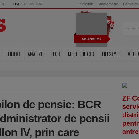
RON
USD
- 4.5595 RON
Publicitate
Abonamente
Politica de
ABONARE
Y
LIDERI
ANALIZE
TECH
MEET THE CEO
LIFESTYLE
VIDEO
ZF C
ilon de pensie: BCR
servi
distr
dministrator de pensii
pentr
lon IV, prin care
antre