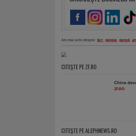
Am mai scris despre:
bcr
,
pensie
,
pensii
,
an
CITEŞTE PE ZF.RO
China deva
ZF.RO
CITEŞTE PE ALEPHNEWS.RO