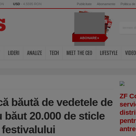
RON
USD
- 4.5595 RON
Publicitate
Abonamente
Politica de
ABONARE
Y
LIDERI
ANALIZE
TECH
MEET THE CEO
LIFESTYLE
VIDEO
ZF C
ă băută de vedetele de
servi
distr
 băut 20.000 de sticle
pentr
festivalului
antre