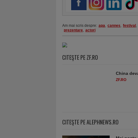
Am mai scris despre:
apa
,
cannes
,
festival
,
prezentare
,
actori
CITEŞTE PE ZF.RO
China deva
ZF.RO
CITEŞTE PE ALEPHNEWS.RO