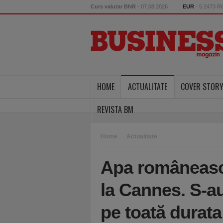
Curs valutar BNR
- 07.08.2026
EUR
- 5.2473 
HOME
ACTUALITATE
COVER STOR
REVISTA BM
Home
Actualitate
Apa româneasc
la Cannes. S-au
pe toată durata 