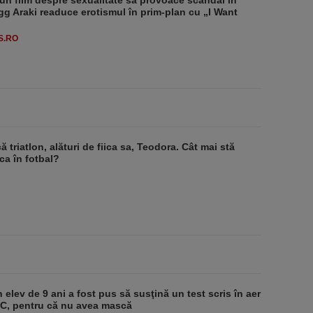
un film despre sexualitate să provoace scandal în
g Araki readuce erotismul în prim-plan cu „I Want
S.RO
ă triatlon, alături de fiica sa, Teodora. Cât mai stă
a în fotbal?
 elev de 9 ani a fost pus să susţină un test scris în aer
-1°C, pentru că nu avea mască