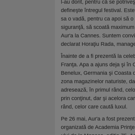
l-au dorit, pentru că se potriv
defineşte întregul festival. E
sa o vadă, pentru ca apoi să o c
siguranţă, să scoată maximum d
Aur'a la Cannes. Suntem convin
declarat Horaţiu Rada, manage
Înainte de a fi prezentă la celeb
Franţa. Apa a ajuns deja şi în 
Benelux, Germania şi Coasta de
zona magazinelor naturiste, dar
adresează, în primul rând, cel
prin conţinut, dar şi acelora car
rând, celor care caută luxul.
Pe 26 mai, Aur'a a fost prezentă
organizată de Academia Prinţe