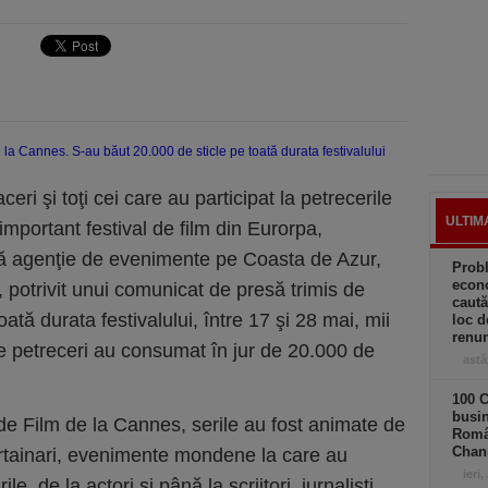
ceri şi toţi cei care au participat la petrecerile
ULTIM
important festival de film din Eurorpa,
ă agenţie de evenimente pe Coasta de Azur,
Prob
econo
potrivit unui comunicat de presă trimis de
caută
tă durata festivalului, între 17 şi 28 mai, mii
loc d
renun
 petreceri au consumat în jur de 20.000 de
astă
100 C
busin
de Film de la Cannes, serile au fost animate de
Româ
Chan
tertainari, evenimente mondene la care au
ieri,
e, de la actori şi până la scriitori, jurnalişti,