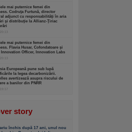
ele mai puternice femei din
ess. Codruţa Furtună, director
al adjunct cu responsabilităţi în aria
ri şi distribuţie la Allianz-Ţiriac
rări
 20:13
ele mai puternice femei din
ess. Flavia Husar, Cofondatoare şi
 Innovation Officer, Innovation Labs
 20:13
sia Europeană pune sub lupă
icările la legea decarbonizării.
lles avertizează asupra riscului de
ere a banilor din PNRR
 19:17
ver story
ariu închis după 17 ani, unul nou