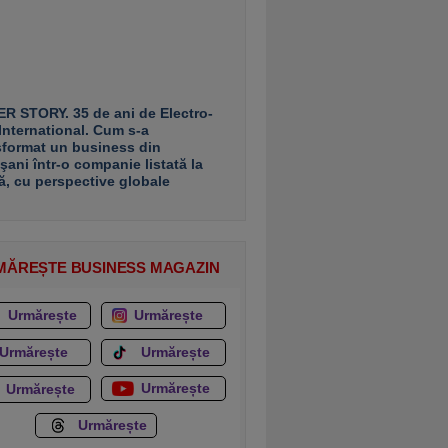
R STORY. 35 de ani de Electro-
 International. Cum s-a
sformat un business din
şani într-o companie listată la
ă, cu perspective globale
MĂREȘTE BUSINESS MAGAZIN
Urmărește
Urmărește
Urmărește
Urmărește
Urmărește
Urmărește
Urmărește