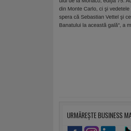
ului de la Monaco, ediţia 75.
din Monte Carlo, ci şi vedetele
spera că Sebastian Vettel şi cei
Banatului la această gală", a 
URMĂREȘTE BUSINESS M