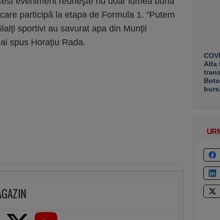
 Acest eveniment reuneşte nu doar lumea bună
 care participă la etapa de Formula 1. "Putem
lalţi sportivi au savurat apa din Munţii
mai spus Horaţiu Rada.
COVE
Alfa
tran
Boto
burs
UR
AGAZIN