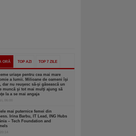
A ORĂ
TOP AZI
TOP 7 ZILE
leme uriaşe pentru cea mai mare
mie a lumii. Milioane de oameni îşi
, dar nu reuşesc să-şi găsească un
e muncă şi tot mai mulţi ajung să
ţe la a se mai angaja
zi, 06:00
ele mai puternice femei din
ess. Irina Barbu, IT Lead, ING Hubs
nia – Tech Foundation and
nels
 20:14