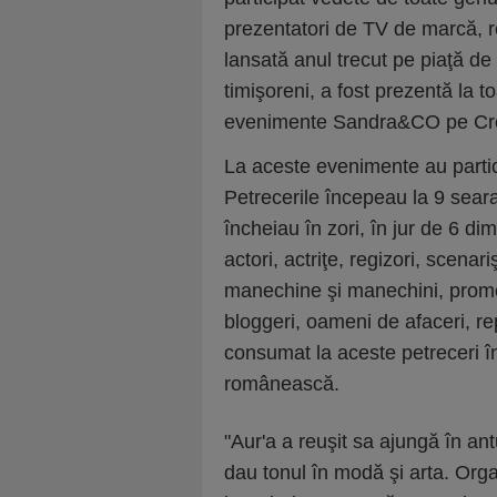
prezentatori de TV de marcă, r
lansată anul trecut pe piaţă d
timişoreni, a fost prezentă la 
evenimente Sandra&CO pe Cr
La aceste evenimente au partici
Petrecerile începeau la 9 seara
încheiau în zori, în jur de 6 dim
actori, actriţe, regizori, scenar
manechine şi manechini, promotori
bloggeri, oameni de afaceri, repr
consumat la aceste petreceri în
românească.
"Aur'a a reuşit sa ajungă în an
dau tonul în modă şi arta. Organ