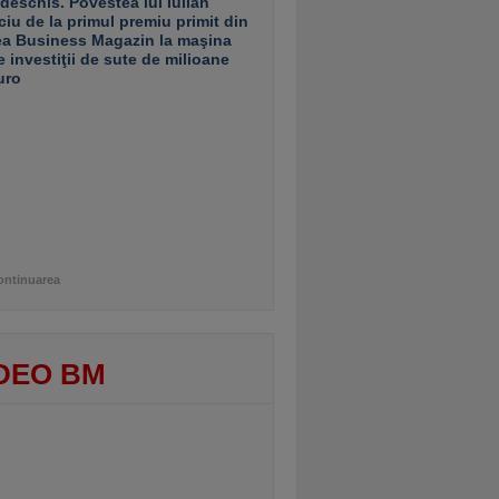
 deschis. Povestea lui Iulian
ciu de la primul premiu primit din
ea Business Magazin la maşina
e investiţii de sute de milioane
uro
ontinuarea
DEO BM