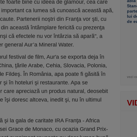
abia
eşte foarte bine cu ideea de glamour, cea care
Stan
ste important ca lumea să cunoască această apă,
part
lui d
aute. Partenerii noştri din Franţa vor şti, cu
de e
in această întâmplare fericită cu prezenţa
şi că efectele nu vor întârzia să apară", a
r general Aur’a Mineral Water.
rul festival de film, Aur'a se exporta deja în
China, ţările Arabe, Cehia, Slovacia, Polonia,
 Fildeş. În România, apa poate fi găsită în
vezi c
 şi în hoteluri şi restaurante. Apa se
or care apreciază un produs natural, deosebit
e îşi doresc altceva, inedit şi, nu în ultimul
VI
 şi la gala de caritate IRA Franţa - Africa
sei Grace de Monaco, cu ocazia Grand Prix-