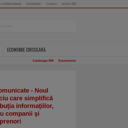
 confidentialitate
Newsletter
Contact
Arhiva BM
ECONOMIE CIRCULARĂ
Cataloage BM
Evenimente
omunicate - Noul
ciu care simplifică
ibuţia informaţiilor,
u companii şi
prenori