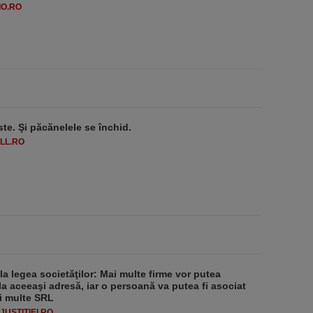
O.RO
ste. Şi păcănelele se închid.
LL.RO
 la legea societăţilor: Mai multe firme vor putea
la aceeaşi adresă, iar o persoană va putea fi asociat
i multe SRL
USTITIEI.RO