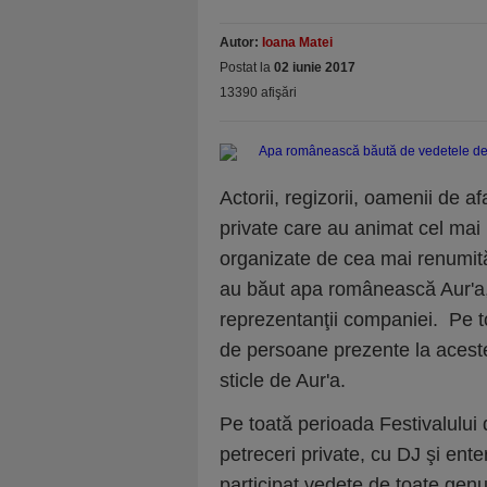
Autor:
Ioana Matei
Postat la
02 iunie 2017
13390 afişări
Actorii, regizorii, oamenii de afa
private care au animat cel mai 
organizate de cea mai renumit
au băut apa românească Aur'a, 
reprezentanţii companiei. Pe toa
de persoane prezente la aceste
sticle de Aur'a.
Pe toată perioada Festivalului 
petreceri private, cu DJ şi en
participat vedete de toate genuril