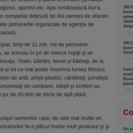
egizori, sportivi etc. Apa românească Aur'a,
100 C
busin
e o companie deţinută de doi oameni de afaceri
gener
vânză
toate petrecerile organizate de agenţia de
Asigu
oazetă.
ieri,
100 C
pat, timp de 11 zile, mii de persoane.
busin
, se animau în jur de miezul nopţii şi se
Chief
ieri,
ineaţa. Tineri, bătrâni, femei şi bărbaţi, de la
işti şi tot ce mai poate însemna lumea filmului,
Comi
modif
 de artă, artişti plastici, cântăreţi, jurnalişti,
Bruxe
pierd
ezentaţi de companii, stilişti şi scriitori au
ieri,
 jur de 20.000 de sticle de apă plată
Co
turajul oamenilor care, de cele mai multe ori,
izatorilor le-a plăcut foarte mult produsul şi şi
Un p