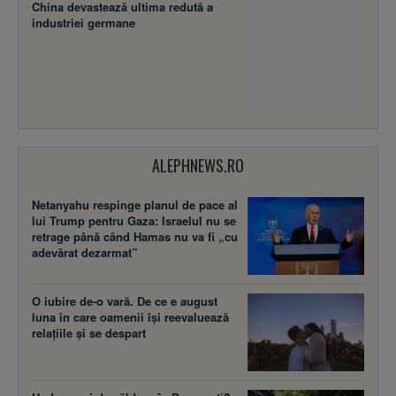
China devastează ultima redută a
industriei germane
ALEPHNEWS.RO
Netanyahu respinge planul de pace al
lui Trump pentru Gaza: Israelul nu se
retrage până când Hamas nu va fi „cu
adevărat dezarmat”
O iubire de-o vară. De ce e august
luna în care oamenii își reevaluează
relațiile și se despart