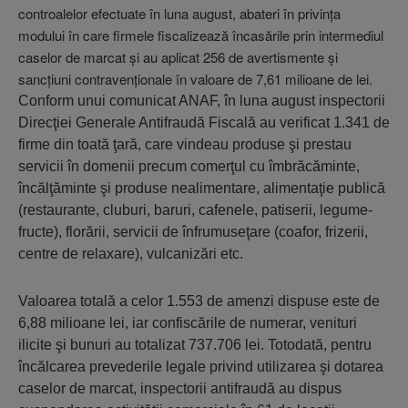
controalelor efectuate în luna august, abateri în privinţa
modului în care firmele fiscalizează încasările prin intermediul
caselor de marcat şi au aplicat 256 de avertismente şi
sancţiuni contravenţionale în valoare de 7,61 milioane de lei.
Conform unui comunicat ANAF, în luna august inspectorii
Direcţiei Generale Antifraudă Fiscală au verificat 1.341 de
firme din toată ţară, care vindeau produse şi prestau
servicii în domenii precum comerţul cu îmbrăcăminte,
încălţăminte şi produse nealimentare, alimentaţie publică
(restaurante, cluburi, baruri, cafenele, patiserii, legume-
fructe), florării, servicii de înfrumuseţare (coafor, frizerii,
centre de relaxare), vulcanizări etc.
Valoarea totală a celor 1.553 de amenzi dispuse este de
6,88 milioane lei, iar confiscările de numerar, venituri
ilicite şi bunuri au totalizat 737.706 lei. Totodată, pentru
încălcarea prevederile legale privind utilizarea şi dotarea
caselor de marcat, inspectorii antifraudă au dispus