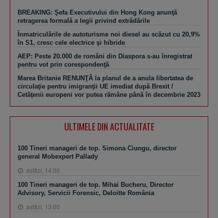
BREAKING: Şefa Executivului din Hong Kong anunţă
retragerea formală a legii privind extrădările
Înmatriculările de autoturisme noi diesel au scăzut cu 20,9%
în S1, cresc cele electrice şi hibride
AEP: Peste 20.000 de români din Diaspora s-au înregistrat
pentru vot prin corespondenţă
Marea Britanie RENUNŢĂ la planul de a anula libertatea de
circulaţie pentru imigranţii UE imediat după Brexit /
Cetăţenii europeni vor putea rămâne până în decembrie 2023
ULTIMELE DIN ACTUALITATE
100 Tineri manageri de top. Simona Ciungu, director
general Mobexpert Pallady
astăzi, 14:00
100 Tineri manageri de top. Mihai Bucheru, Director
Advisory, Servicii Forensic, Deloitte România
astăzi, 13:00