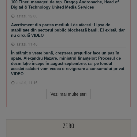
100 Tineri manageri de top. Dragoş Andronache, Head of
Digital & Technology United Media Services
astăzi, 12:00
Avertisment din partea mediului de afaceri: Lipsa de
stabilitate din sectorul public blochează banii. Ei există, dar
nu circulă VIDEO
astăzi, 11:46
În sfârşit o veste bună, creşterea preţurilor face un pas în
spate. Alexandru Nazare, ministrul finanţelor: Procesul de
dezinflaţie începe în august-septembrie, iar pe fondul
acestei scăderi vom vedea o revigorare a consumului privat
VIDEO
astăzi, 11:16
Vezi mai multe ştiri
ZF.RO