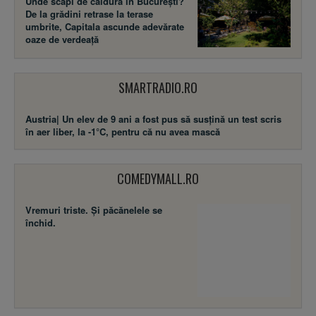
Unde scapi de căldura în București?
De la grădini retrase la terase
umbrite, Capitala ascunde adevărate
oaze de verdeață
SMARTRADIO.RO
Austria| Un elev de 9 ani a fost pus să susţină un test scris
în aer liber, la -1°C, pentru că nu avea mască
COMEDYMALL.RO
Vremuri triste. Şi păcănelele se
închid.