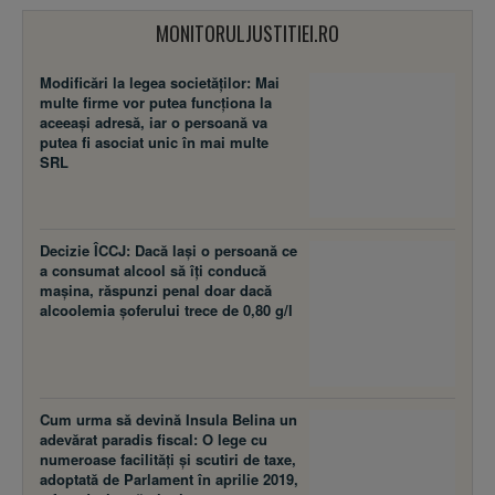
MONITORULJUSTITIEI.RO
Modificări la legea societăţilor: Mai
multe firme vor putea funcţiona la
aceeaşi adresă, iar o persoană va
putea fi asociat unic în mai multe
SRL
Decizie ÎCCJ: Dacă laşi o persoană ce
a consumat alcool să îţi conducă
maşina, răspunzi penal doar dacă
alcoolemia şoferului trece de 0,80 g/l
Cum urma să devină Insula Belina un
adevărat paradis fiscal: O lege cu
numeroase facilităţi şi scutiri de taxe,
adoptată de Parlament în aprilie 2019,