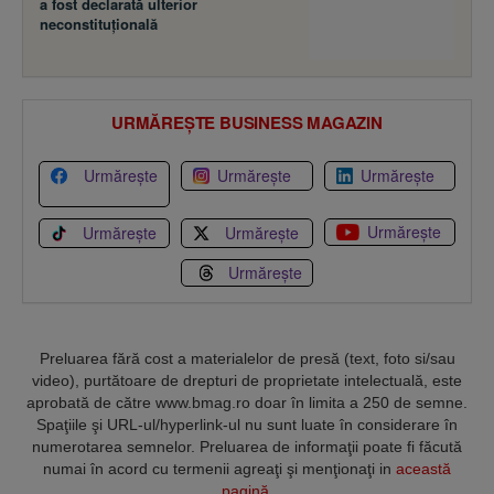
a fost declarată ulterior
neconstituţională
URMĂREȘTE BUSINESS MAGAZIN
Urmărește
Urmărește
Urmărește
Urmărește
Urmărește
Urmărește
Urmărește
Preluarea fără cost a materialelor de presă (text, foto si/sau
video), purtătoare de drepturi de proprietate intelectuală, este
aprobată de către www.bmag.ro doar în limita a 250 de semne.
Spaţiile şi URL-ul/hyperlink-ul nu sunt luate în considerare în
numerotarea semnelor. Preluarea de informaţii poate fi făcută
numai în acord cu termenii agreaţi şi menţionaţi in
această
pagină
.