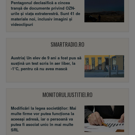
Pentagonul declasifică a cincea
tranșă de documente privind OZN-
urile și viața extraterestră. Sunt 41 de
materiale noi, inclusiv imagini și
videoclipuri
SMARTRADIO.RO
Austria| Un elev de 9 ani a fost pus să
susţină un test scris în aer liber, la
-1°C, pentru că nu avea mască
MONITORULJUSTITIEI.RO
Modificări la legea societăţilor: Mai
multe firme vor putea funcţiona la
aceeaşi adresă, iar o persoană va
putea fi asociat unic în mai multe
SRL