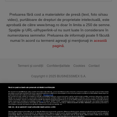
Preluarea fără cost a materialelor de presă (text, foto si/sau
video), purtătoare de drepturi de proprietate intelectuală, este
aprobată de către www.bmag.ro doar în limita a 250 de semne.
Spaţiile şi URL-ul/hyperlink-ul nu sunt luate în considerare în
numerotarea semnelor. Preluarea de informaţii poate fi făcută
numai în acord cu termenii agreaţi şi menţionaţi in
această
pagină
.
Termeni și condiții
Confidențialitate
Cookies
Contact
Copyright © 2025 BUSINESSMEX S.A.
Nouă ne pasă ca datele tale personale să rămână confidențiale
Noi și partenerii noștri
589
stocăm și/sau accesăm informații pe dispozitivul dvs., precum identificatorii cookie unici pentru prelucrarea datelor cu caracter personal. Puteți accepta
sau gestiona preferințele dvs. făcând clic mai jos, respectiv vă puteți opune utilizării unui interes legitim în orice moment pe pagina cu politica de confidențialitate. Aceste alegeri vor
fi raportate partenerilor noștri și nu vă vor afecta navigarea.
Mai multe detalii
Noi si partenerii nostri (retelele de socializare si agentiile de publicitate partenere, precum si furnizorii nostri de servicii de date analitice) prelucram date pentru a permite
website-ului sa functioneze, pentru a personaliza continutul si anunturile publicitare afisate in functie de interesele si/sau profilul dvs., pentru a va oferi functionalitati aferente
retelelor de socializare si pentru a analiza traficul pe website. Beneficiati de drepturile prevazute de art. 15-22 din GDPR in legatura cu prelucrarea datelor cu caracter personal.
Aceste drepturi pot fi exercitate prin modalitatea indicata
aici
. Prin click pe “ACCEPT TOATE”, acceptati folosirea tuturor Tehnologiilor de tip Cookie, care implica inclusiv acceptul
dvs. cu privire la stocarea/accesarea informatiilor de catre Vendor-ii cu care colaboram. Prin click pe “VREAU SA MODIFIC SETARILE INDIVIDUAL” puteti schimba preferintele in
mod individual, mai putin cele legate de cookie strict necesare pentru functionarea website-ului.
Atât noi, cât și partenerii noștri prelucrăm datele pentru a oferi:
Stocarea și/sau accesarea informațiilor de pe un dispozitiv. Măsurarea performanței reclamelor. Utilizarea profilurilor pentru selectarea conținutului personalizat. Dezvoltarea și
îmbunătățirea serviciilor. Crearea profilurilor de conținut personalizat. Utilizarea profilurilor pentru selectarea publicității personalizate. Crearea profilurilor pentru publicitate
personalizată. Măsurarea performanței conținutului. Înțelegerea publicului prin statistici sau combinații de date din surse diferite. Utilizarea datelor limitate pentru a selecta
Setări cookies
conținutul. Utilizarea de date limitate pentru a selecta publicitatea. Date precise de geolocație și identificarea prin scanarea dispozitivului.