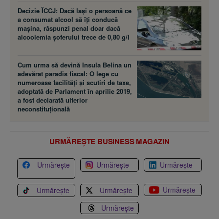
Decizie ÎCCJ: Dacă laşi o persoană ce
a consumat alcool să îţi conducă
maşina, răspunzi penal doar dacă
alcoolemia şoferului trece de 0,80 g/l
Cum urma să devină Insula Belina un
adevărat paradis fiscal: O lege cu
numeroase facilităţi şi scutiri de taxe,
adoptată de Parlament în aprilie 2019,
a fost declarată ulterior
neconstituţională
URMĂREȘTE BUSINESS MAGAZIN
Urmărește
Urmărește
Urmărește
Urmărește
Urmărește
Urmărește
Urmărește