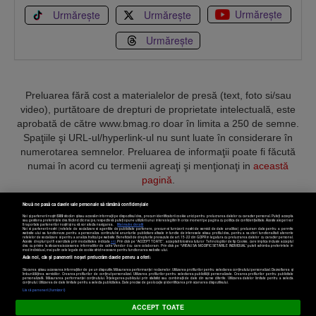
Urmărește
Urmărește
Urmărește
Urmărește
Preluarea fără cost a materialelor de presă (text, foto si/sau
video), purtătoare de drepturi de proprietate intelectuală, este
aprobată de către www.bmag.ro doar în limita a 250 de semne.
Spaţiile şi URL-ul/hyperlink-ul nu sunt luate în considerare în
numerotarea semnelor. Preluarea de informaţii poate fi făcută
numai în acord cu termenii agreaţi şi menţionaţi in
această
pagină
.
Nouă ne pasă ca datele tale personale să rămână confidențiale
Noi și partenerii noștri
589
stocăm și/sau accesăm informații pe dispozitivul dvs., precum identificatorii cookie unici pentru prelucrarea datelor cu caracter personal. Puteți accepta
sau gestiona preferințele dvs. făcând clic mai jos, respectiv vă puteți opune utilizării unui interes legitim în orice moment pe pagina cu politica de confidențialitate. Aceste alegeri vor
fi raportate partenerilor noștri și nu vă vor afecta navigarea.
Mai multe detalii
Noi si partenerii nostri (retelele de socializare si agentiile de publicitate partenere, precum si furnizorii nostri de servicii de date analitice) prelucram date pentru a permite
Termeni și condiții
Confidențialitate
Cookies
Contact
website-ului sa functioneze, pentru a personaliza continutul si anunturile publicitare afisate in functie de interesele si/sau profilul dvs., pentru a va oferi functionalitati aferente
retelelor de socializare si pentru a analiza traficul pe website. Beneficiati de drepturile prevazute de art. 15-22 din GDPR in legatura cu prelucrarea datelor cu caracter personal.
Aceste drepturi pot fi exercitate prin modalitatea indicata
aici
. Prin click pe “ACCEPT TOATE”, acceptati folosirea tuturor Tehnologiilor de tip Cookie, care implica inclusiv acceptul
dvs. cu privire la stocarea/accesarea informatiilor de catre Vendor-ii cu care colaboram. Prin click pe “VREAU SA MODIFIC SETARILE INDIVIDUAL” puteti schimba preferintele in
mod individual, mai putin cele legate de cookie strict necesare pentru functionarea website-ului.
Atât noi, cât și partenerii noștri prelucrăm datele pentru a oferi:
Copyright © 2025 BUSINESSMEX S.A.
Stocarea și/sau accesarea informațiilor de pe un dispozitiv. Măsurarea performanței reclamelor. Utilizarea profilurilor pentru selectarea conținutului personalizat. Dezvoltarea și
îmbunătățirea serviciilor. Crearea profilurilor de conținut personalizat. Utilizarea profilurilor pentru selectarea publicității personalizate. Crearea profilurilor pentru publicitate
personalizată. Măsurarea performanței conținutului. Înțelegerea publicului prin statistici sau combinații de date din surse diferite. Utilizarea datelor limitate pentru a selecta
Setări cookies
conținutul. Utilizarea de date limitate pentru a selecta publicitatea. Date precise de geolocație și identificarea prin scanarea dispozitivului.
Listă parteneri (furnizori)
ACCEPT TOATE