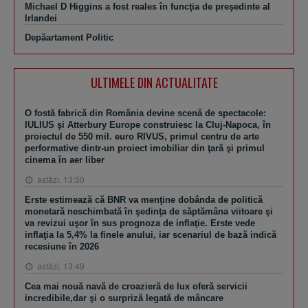
Michael D Higgins a fost reales în funcţia de preşedinte al
Irlandei
Depăartament Politic
ULTIMELE DIN ACTUALITATE
O fostă fabrică din România devine scenă de spectacole:
IULIUS şi Atterbury Europe construiesc la Cluj-Napoca, în
proiectul de 550 mil. euro RIVUS, primul centru de arte
performative dintr-un proiect imobiliar din ţară şi primul
cinema în aer liber
astăzi, 13:50
Erste estimează că BNR va menţine dobânda de politică
monetară neschimbată în şedinţa de săptămâna viitoare şi
va revizui uşor în sus prognoza de inflaţie. Erste vede
inflaţia la 5,4% la finele anului, iar scenariul de bază indică
recesiune în 2026
astăzi, 13:49
Cea mai nouă navă de croazieră de lux oferă servicii
incredibile,dar şi o surpriză legată de mâncare