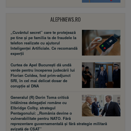
ALEPHNEWS.RO
„Cuvântul secret” care te protejează
pe tine și pe familia ta de fraudele la
telefon realizate cu ajutorul
Inteligenței Artificiale. Ce recomandă
experții
Curtea de Apel București dă undă
verde pentru începerea judecării lui
Florian Coldea, fost prim-adjunct
SRI, în cel mai delicat dosar de
corupție al DNA
Generalul (R) Dorin Toma critică
întâlnirea delegației române cu
Elbridge Colby, strategul
Pentagonului: „România devine o
vulnerabilitate pentru NATO. Fără
reprezentare guvernamentală și fără strategie militară
avizată de CSAT”