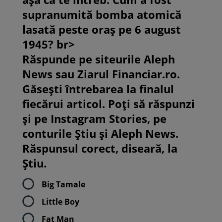
supranumită bomba atomică
lasată peste oraș pe 6 august
1945? br>
Răspunde pe siteurile Aleph
News sau Ziarul Financiar.ro.
Găsești întrebarea la finalul
fiecărui articol. Poți să răspunzi
și pe Instagram Stories, pe
conturile Știu și Aleph News.
Răspunsul corect, diseară, la
Știu.
Big Tamale
Little Boy
Fat Man