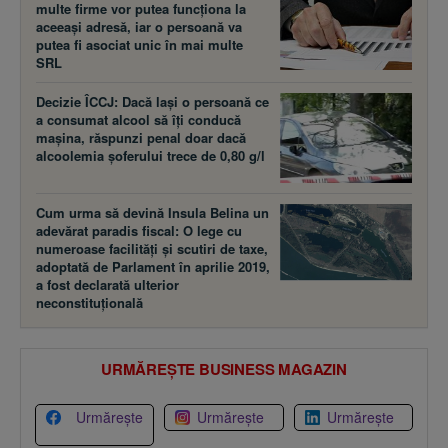
multe firme vor putea funcţiona la
aceeaşi adresă, iar o persoană va
putea fi asociat unic în mai multe
SRL
Decizie ÎCCJ: Dacă laşi o persoană ce
a consumat alcool să îţi conducă
maşina, răspunzi penal doar dacă
alcoolemia şoferului trece de 0,80 g/l
Cum urma să devină Insula Belina un
adevărat paradis fiscal: O lege cu
numeroase facilităţi şi scutiri de taxe,
adoptată de Parlament în aprilie 2019,
a fost declarată ulterior
neconstituţională
URMĂREȘTE BUSINESS MAGAZIN
Urmărește
Urmărește
Urmărește