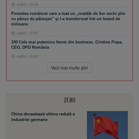
astăzi, 13:18
Povestea româncei care a luat un „maldăr de fier vechi plin
cu pânze de păianjen" şi l-a transformat într-un brand de
milioane
astăzi, 10:50
100 Cele mai puternice femei din business. Cristina Popa,
CEO, DPD România
astăzi, 10:49
Vezi mai multe ştiri
ZF.RO
China devastează ultima redută a
industriei germane