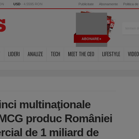
RON
USD
- 4.5595 RON
Publicitate
Abonamente
Politica de
ABONARE
Y
LIDERI
ANALIZE
TECH
MEET THE CEO
LIFESTYLE
VIDEO
nci multinaţionale
 FMCG produc României
rcial de 1 miliard de