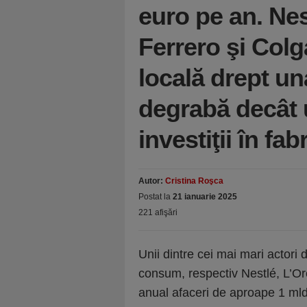
euro pe an. Nes
Ferrero şi Colg
locală drept u
degrabă decât 
investiţii în fabr
Autor:
Cristina Roşca
Postat la
21 ianuarie 2025
221 afişări
Unii dintre cei mai mari actori 
consum, respectiv Nestlé, L’Or
anual afaceri de aproape 1 mld