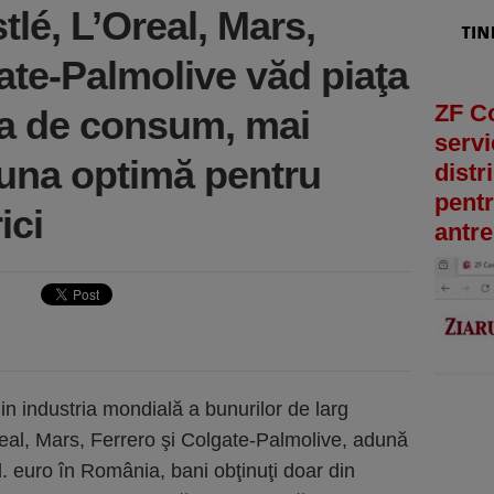
tlé, L’Oreal, Mars,
ate-Palmolive văd piaţa
ZF C
na de consum, mai
servi
una optimă pentru
distr
pentr
ici
antre
din industria mondială a bunurilor de larg
eal, Mars, Ferrero şi Colgate-Palmolive, adună
. euro în România, bani obţinuţi doar din