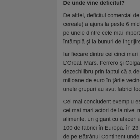
De unde vine deficitul?
De altfel, deficitul comercial d
cereale) a ajuns la peste 6 mld
pe unele dintre cele mai import
întâmplă şi la bunuri de îngriji
Iar fiecare dintre cei cinci mari
L’Oreal, Mars, Ferrero şi Colga
dezechilibru prin faptul că a de
milioane de euro în ţările vec
unele grupuri au avut fabrici loc
Cel mai concludent exemplu este
cei mai mari actori de la nivel
alimente, un gigant cu afa­ceri
100 de fabrici în Europa, în 23 
de pe Bătrânul Con­ti­nent unde