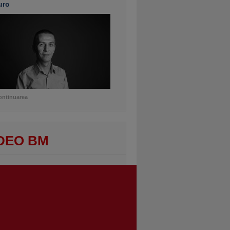
uro
ontinuarea
DEO BM