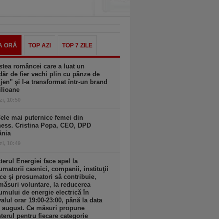
A ORĂ
TOP AZI
TOP 7 ZILE
tea româncei care a luat un
ăr de fier vechi plin cu pânze de
jen" şi l-a transformat într-un brand
ilioane
zi, 10:50
ele mai puternice femei din
ness. Cristina Popa, CEO, DPD
nia
zi, 10:49
terul Energiei face apel la
matorii casnici, companii, instituţii
ce şi prosumatori să contribuie,
măsuri voluntare, la reducerea
mului de energie electrică în
valul orar 19:00-23:00, până la data
1 august. Ce măsuri propune
terul pentru fiecare categorie