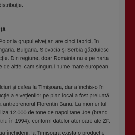
istribuţie.
iţă
lonia grupul elveţian are cinci fabrici, în
ngaria, Bulgaria, Slovacia şi Serbia găzduiesc
ucţie. Din regiune, doar România nu e pe harta
lă e de altfel cam singurul nume mare european
ciuri şi cafea la Timişoara, dar a închis-o în
ţie a elveţienilor pe plan local a fost preluată
la antreprenorul Florentin Banu. La momentul
aliza 12.000 de tone de napolitane Joe (brand
nu în 1994), conform datelor aterioare ale ZF.
ia închiderii, la Timişoara exista o producţie