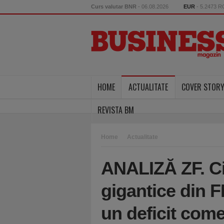
Curs valutar BNR
- 06.08.2026
EUR
- 5.2473 
HOME
ACTUALITATE
COVER STOR
REVISTA BM
Home
Actualitate
ANALIZĂ ZF. Ci
gigantice din
un deficit come