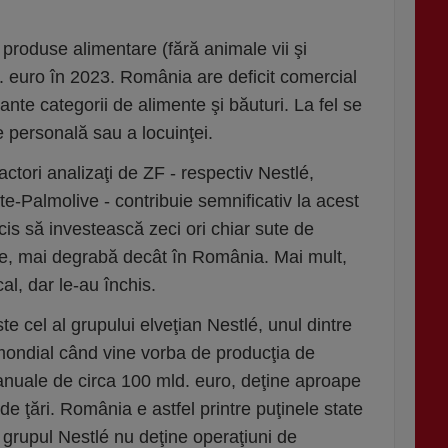
e produse alimentare (fără animale vii şi
. euro în 2023. România are deficit comercial
ante categorii de alimente şi băuturi. La fel se
re personală sau a locuinţei.
 actori analizaţi de ZF - respectiv Nestlé,
te-Palmolive - contribuie semnificativ la acest
cis să investească zeci ori chiar sute de
ine, mai degrabă decât în România. Mai mult,
al, dar le-au închis.
 cel al gru­pului elveţian Nestlé, unul dintre
 mondial când vine vorba de producţia de
 anuale de circa 100 mld. euro, deţine aproape
de ţări. România e astfel printre puţinele state
 grupul Nestlé nu deţine opera­ţiuni de