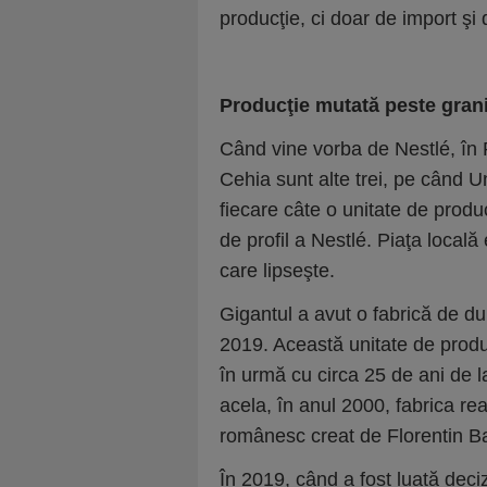
producţie, ci doar de import şi d
Producţie mutată peste gran
Când vine vorba de Nestlé, în Po
Cehia sunt alte trei, pe când U
fiecare câte o unitate de prod
de profil a Nestlé. Piaţa loca
care lipseşte.
Gigantul a avut o fabrică de dul
2019. Această unitate de produc
în urmă cu circa 25 de ani de 
acela, în anul 2000, fabrica re
românesc creat de Florentin Ba
În 2019, când a fost luată deciz