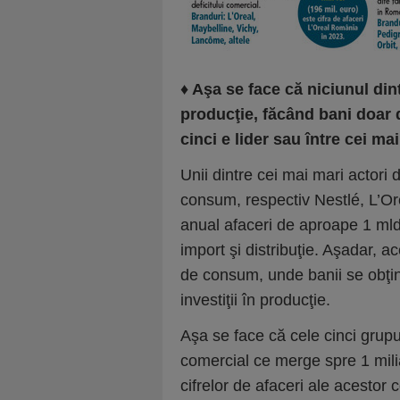
♦
Aşa se face că niciunul din
producţie, făcând bani doar d
cinci e lider sau între cei ma
Unii dintre cei mai mari actori 
consum, respectiv Nestlé, L’Or
anual afaceri de aproape 1 mld
import şi distribuţie. Aşadar, a
de consum, unde banii se obţin
investiţii în producţie.
Aşa se face că cele cinci grupu
comercial ce merge spre 1 mili
cifrelor de afaceri ale acestor