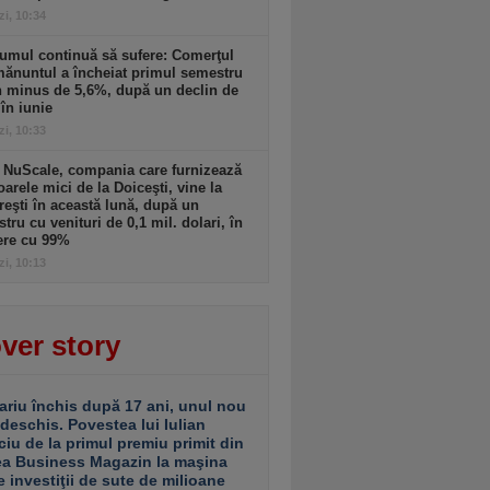
zi, 10:34
umul continuă să sufere: Comerţul
ănuntul a încheiat primul semestru
n minus de 5,6%, după un declin de
în iunie
zi, 10:33
 NuScale, compania care furnizează
oarele mici de la Doiceşti, vine la
eşti în această lună, după un
stru cu venituri de 0,1 mil. dolari, în
ere cu 99%
zi, 10:13
ver story
ariu închis după 17 ani, unul nou
 deschis. Povestea lui Iulian
ciu de la primul premiu primit din
ea Business Magazin la maşina
e investiţii de sute de milioane