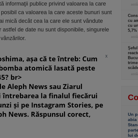
stă informaţii publice privind valoarea la care
astă
posibil ca valoarea la care aceste bunuri sunt
Cons
mai mică decât cea la care ele sunt vândute
cu am
cu u
dar astfel de date nu sunt disponibile, singurele
5,7% 
astă
 vânzărilor.
Şeful
react
X
oshima, așa că te întreb: Cum
Bucur
trime
 bomba atomică lasată peste
scăd
astă
45? br>
le Aleph News sau Ziarul
 întrebarea la finalul fiecărui
Co
unzi și pe Instagram Stories, pe
eph News. Răspunsul corect,
Un p
abia
Stan
part
lui d