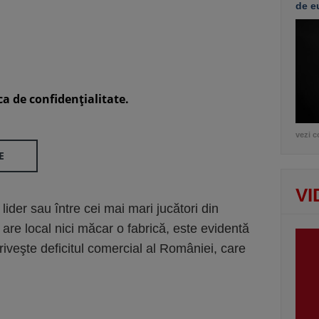
de e
ca de confidenţialitate.
vezi c
E
VI
e lider sau între cei mai mari jucători din
 are local nici măcar o fabrică, este evidentă
iveşte deficitul comercial al României, care