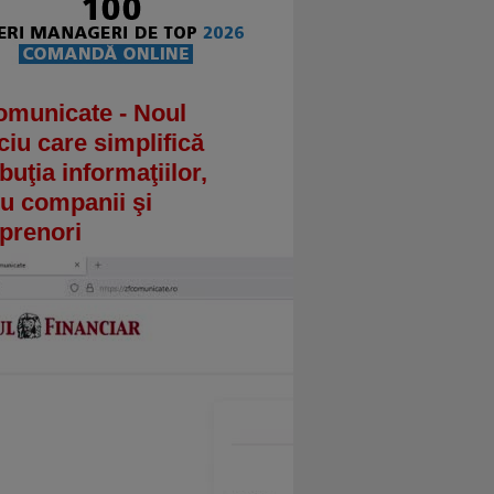
omunicate - Noul
ciu care simplifică
ibuţia informaţiilor,
u companii şi
prenori