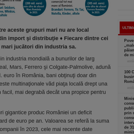
ULTIM
tre aceste grupuri mari nu are local
in import şi distribuţie
♦
Fiecare dintre cei
Poves
„mald
i mari jucători din industria sa.
păian
de m
din industria mondială a bunurilor de larg
astă
eal, Mars, Ferrero şi Colgate-Palmolive, adună
100 C
. euro în România, bani obţinuţi doar din
busi
Româ
ceste multinaţionale văd piaţa locală drept una
astă
 facil, mai degrabă decât una propice pentru
Minis
consu
publi
ri gigantice produc României un deficit
prin 
consu
ard de euro pe an. Valoarea se referă la suma
inter
de 3
 companii în 2023, cele mai recente date
minis