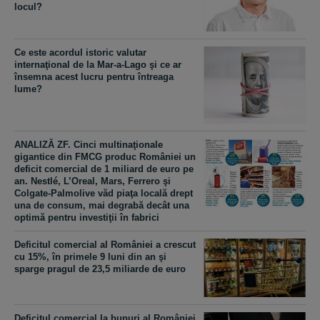
locul?
Ce este acordul istoric valutar
internaţional de la Mar-a-Lago şi ce ar
însemna acest lucru pentru întreaga
lume?
ANALIZĂ ZF. Cinci multinaţionale
gigantice din FMCG produc României un
deficit comercial de 1 miliard de euro pe
an. Nestlé, L’Oreal, Mars, Ferrero şi
Colgate-Palmolive văd piaţa locală drept
una de consum, mai degrabă decât una
optimă pentru investiţii în fabrici
Deficitul comercial al României a crescut
cu 15%, în primele 9 luni din an şi
sparge pragul de 23,5 miliarde de euro
Deficitul comercial la bunuri al României