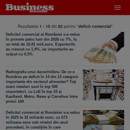
Desch
meniu
Rezultatele
1 - 15
din
82
pentru "
deficit comercial
"
Deficitul comercial al României s-a redus
în primele patru luni din 2026 cu 7%, la
un total de 10,81 mld.euro. Exporturile
au crescut cu 1,9%, iar importurile au
scăzut cu 0,5%
Radiografia unui dezechilibru: De ce e
România pe deficit în 14 din 15 categorii
importante din sectorul alimentar? Toţi
marii retaileri sunt în top 500
importatori, cu Lidl în top 10 şi
Kaufland, Metro, Rewe şi Carrefour între
primii 100
Deficitul comercial al României s-a redus
în 2025 la 32 miliarde euro, cu 673
milioane euro sub nivelul din anul
precedent, în condiţiile în care