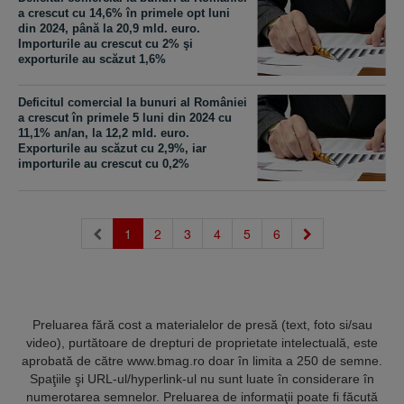
a crescut cu 14,6% în primele opt luni
din 2024, până la 20,9 mld. euro.
Importurile au crescut cu 2% şi
exporturile au scăzut 1,6%
Deficitul comercial la bunuri al României
a crescut în primele 5 luni din 2024 cu
11,1% an/an, la 12,2 mld. euro.
Exporturile au scăzut cu 2,9%, iar
importurile au crescut cu 0,2%
(current)
1
2
3
4
5
6
Preluarea fără cost a materialelor de presă (text, foto si/sau
video), purtătoare de drepturi de proprietate intelectuală, este
aprobată de către www.bmag.ro doar în limita a 250 de semne.
Spaţiile şi URL-ul/hyperlink-ul nu sunt luate în considerare în
numerotarea semnelor. Preluarea de informaţii poate fi făcută