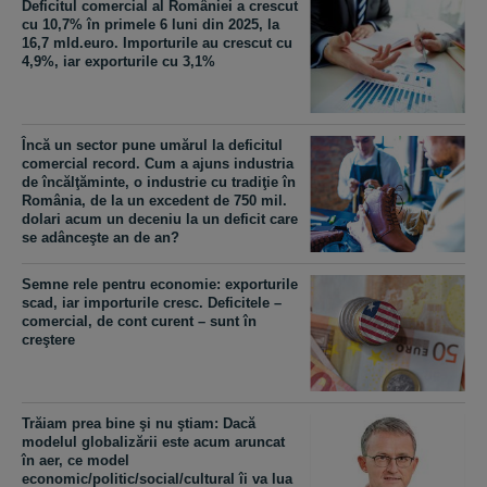
Deficitul comercial al României a crescut
cu 10,7% în primele 6 luni din 2025, la
16,7 mld.euro. Importurile au crescut cu
4,9%, iar exporturile cu 3,1%
Încă un sector pune umărul la deficitul
comercial record. Cum a ajuns industria
de încălţăminte, o industrie cu tradiţie în
România, de la un excedent de 750 mil.
dolari acum un deceniu la un deficit care
se adânceşte an de an?
Semne rele pentru economie: exporturile
scad, iar importurile cresc. Deficitele –
comercial, de cont curent – sunt în
creştere
Trăiam prea bine şi nu ştiam: Dacă
modelul globalizării este acum aruncat
în aer, ce model
economic/politic/social/cultural îi va lua