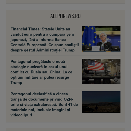
ALEPHNEWS.RO
Financial Times: Statele Unite au
vândut euro pentru a cumpăra yeni
japonezi, fără a informa Banca
Centrală Europeană. Ce spun analiștii
despre gestul Administrației Trump
Pentagonul pregătește o nouă
strategie nucleară în cazul unui
conflict cu Rusia sau China. La ce
opțiuni militare ar putea recurge
Trump
Pentagonul declasifică a cincea
tranșă de documente privind OZN-
urile și viața extraterestră. Sunt 41 de
materiale noi, inclusiv imagini și
videoclipuri