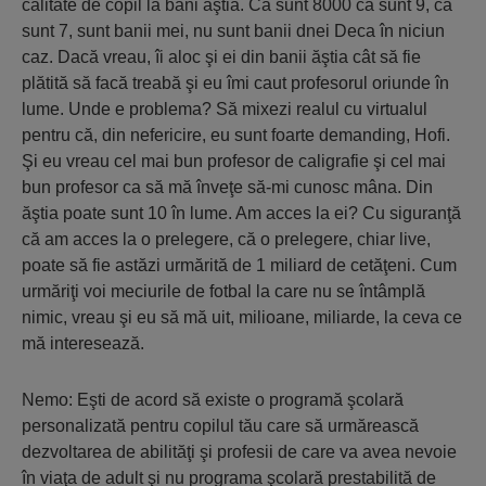
calitate de copil la bani ăştia. Că sunt 8000 că sunt 9, că
sunt 7, sunt banii mei, nu sunt banii dnei Deca în niciun
caz. Dacă vreau, îi aloc şi ei din banii ăştia cât să fie
plătită să facă treabă şi eu îmi caut profesorul oriunde în
lume. Unde e problema? Să mixezi realul cu virtualul
pentru că, din nefericire, eu sunt foarte demanding, Hofi.
Şi eu vreau cel mai bun profesor de caligrafie şi cel mai
bun profesor ca să mă înveţe să-mi cunosc mâna. Din
ăştia poate sunt 10 în lume. Am acces la ei? Cu siguranţă
că am acces la o prelegere, că o prelegere, chiar live,
poate să fie astăzi urmărită de 1 miliard de cetăţeni. Cum
urmăriţi voi meciurile de fotbal la care nu se întâmplă
nimic, vreau şi eu să mă uit, milioane, miliarde, la ceva ce
mă interesează.
Nemo: Eşti de acord să existe o programă şcolară
personalizată pentru copilul tău care să urmărească
dezvoltarea de abilităţi şi profesii de care va avea nevoie
în viaţa de adult şi nu programa şcolară prestabilită de