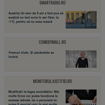
SMARTRADIO.RO
Austria| Un elev de 9 ani a fost pus să
susţină un test scris în aer liber, la
-1°C, pentru că nu avea mască
COMEDYMALL.RO
Vremuri triste. Şi păcănelele se
închid.
MONITORULJUSTITIEI.RO
Modificări la legea societăţilor: Mai
multe firme vor putea funcţiona la
aceeaşi adresă, iar o persoană va
putea fi asociat unic în mai multe