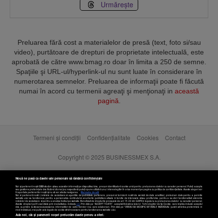
Urmărește
Preluarea fără cost a materialelor de presă (text, foto si/sau
video), purtătoare de drepturi de proprietate intelectuală, este
aprobată de către www.bmag.ro doar în limita a 250 de semne.
Spaţiile şi URL-ul/hyperlink-ul nu sunt luate în considerare în
numerotarea semnelor. Preluarea de informaţii poate fi făcută
numai în acord cu termenii agreaţi şi menţionaţi in
această
pagină
.
Termeni și condiții
Confidențialitate
Cookies
Contact
Copyright © 2025 BUSINESSMEX S.A.
Nouă ne pasă ca datele tale personale să rămână confidențiale
Noi și partenerii noștri
589
stocăm și/sau accesăm informații pe dispozitivul dvs., precum identificatorii cookie unici pentru prelucrarea datelor cu caracter personal. Puteți accepta
sau gestiona preferințele dvs. făcând clic mai jos, respectiv vă puteți opune utilizării unui interes legitim în orice moment pe pagina cu politica de confidențialitate. Aceste alegeri vor
fi raportate partenerilor noștri și nu vă vor afecta navigarea.
Mai multe detalii
Noi si partenerii nostri (retelele de socializare si agentiile de publicitate partenere, precum si furnizorii nostri de servicii de date analitice) prelucram date pentru a permite
website-ului sa functioneze, pentru a personaliza continutul si anunturile publicitare afisate in functie de interesele si/sau profilul dvs., pentru a va oferi functionalitati aferente
retelelor de socializare si pentru a analiza traficul pe website. Beneficiati de drepturile prevazute de art. 15-22 din GDPR in legatura cu prelucrarea datelor cu caracter personal.
Aceste drepturi pot fi exercitate prin modalitatea indicata
aici
. Prin click pe “ACCEPT TOATE”, acceptati folosirea tuturor Tehnologiilor de tip Cookie, care implica inclusiv acceptul
dvs. cu privire la stocarea/accesarea informatiilor de catre Vendor-ii cu care colaboram. Prin click pe “VREAU SA MODIFIC SETARILE INDIVIDUAL” puteti schimba preferintele in
mod individual, mai putin cele legate de cookie strict necesare pentru functionarea website-ului.
Atât noi, cât și partenerii noștri prelucrăm datele pentru a oferi: