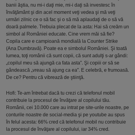
banii ăştia, nu mi-i daţi mie, mi-i daţi să investesc în
învăţământ şi din acel moment veţi vedea şi mă veţi
urmări zilnic ce o să fac şi o să mă aplaudaţi de o să vă
doară palmele. Trebuia plecat de la asta: Hai să creăm un
simbol al României educate. Cine vrem măi să fie?
Copila care e campioană mondială la Counter Strike
(Ana Dumbravă). Poate ea e simbolul României. Şi toată
lumea, toţi românii că sunt copii, că sunt adulţi s-ar gândi:
„copilul meu să ajungă ca fata asta”. Şi copiii or să se
gândească „vreau să ajung ca ea”. E celebră, e frumoasă.
De ce? Pentru că vibrează de ştiinţă.
Hofi: Te-am întrebat dacă tu crezi că telefonul mobil
contribuie la procesul de învăţare al copilului tău.
Românii, cei 10.000 care au intrat pe site-urile noastre, pe
conturile noastre de social-media şi pe youtube au spus
în felul acesta: 66% cred că telefonul mobil nu contribuie
la procesul de învăţare al copilului, iar 34% cred.