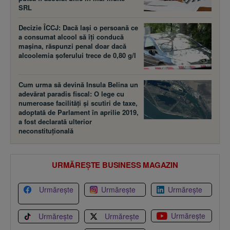
SRL
Decizie ÎCCJ: Dacă laşi o persoană ce
a consumat alcool să îţi conducă
maşina, răspunzi penal doar dacă
alcoolemia şoferului trece de 0,80 g/l
Cum urma să devină Insula Belina un
adevărat paradis fiscal: O lege cu
numeroase facilităţi şi scutiri de taxe,
adoptată de Parlament în aprilie 2019,
a fost declarată ulterior
neconstituţională
URMĂREȘTE BUSINESS MAGAZIN
Urmărește
Urmărește
Urmărește
Urmărește
Urmărește
Urmărește