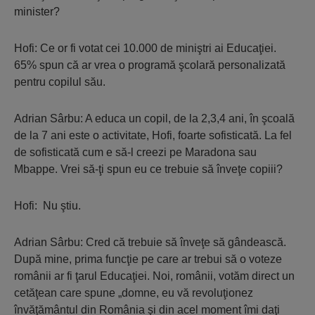
minister?
Hofi: Ce or fi votat cei 10.000 de miniştri ai Educaţiei.
65% spun că ar vrea o programă şcolară personalizată
pentru copilul său.
Adrian Sârbu: A educa un copil, de la 2,3,4 ani, în şcoală
de la 7 ani este o activitate, Hofi, foarte sofisticată. La fel
de sofisticată cum e să-l creezi pe Maradona sau
Mbappe. Vrei să-ţi spun eu ce trebuie să înveţe copiii?
Hofi: Nu ştiu.
Adrian Sârbu: Cred că trebuie să înveţe să gândească.
După mine, prima funcţie pe care ar trebui să o voteze
românii ar fi ţarul Educaţiei. Noi, românii, votăm direct un
cetăţean care spune „domne, eu vă revoluţionez
învăţământul din România şi din acel moment îmi daţi