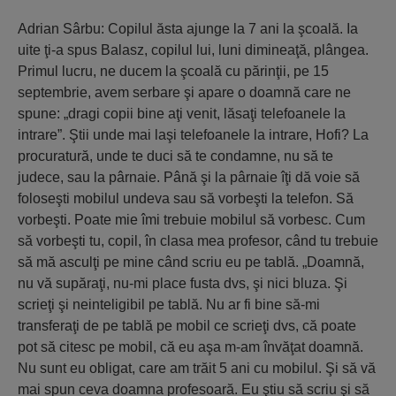
Adrian Sârbu: Copilul ăsta ajunge la 7 ani la şcoală. Ia
uite ţi-a spus Balasz, copilul lui, luni dimineaţă, plângea.
Primul lucru, ne ducem la şcoală cu părinţii, pe 15
septembrie, avem serbare şi apare o doamnă care ne
spune: „dragi copii bine aţi venit, lăsaţi telefoanele la
intrare”. Ştii unde mai laşi telefoanele la intrare, Hofi? La
procuratură, unde te duci să te condamne, nu să te
judece, sau la pârnaie. Până şi la pârnaie îţi dă voie să
foloseşti mobilul undeva sau să vorbeşti la telefon. Să
vorbeşti. Poate mie îmi trebuie mobilul să vorbesc. Cum
să vorbeşti tu, copil, în clasa mea profesor, când tu trebuie
să mă asculţi pe mine când scriu eu pe tablă. „Doamnă,
nu vă supăraţi, nu-mi place fusta dvs, şi nici bluza. Şi
scrieţi şi neinteligibil pe tablă. Nu ar fi bine să-mi
transferaţi de pe tablă pe mobil ce scrieţi dvs, că poate
pot să citesc pe mobil, că eu aşa m-am învăţat doamnă.
Nu sunt eu obligat, care am trăit 5 ani cu mobilul. Şi să vă
mai spun ceva doamna profesoară. Eu ştiu să scriu şi să