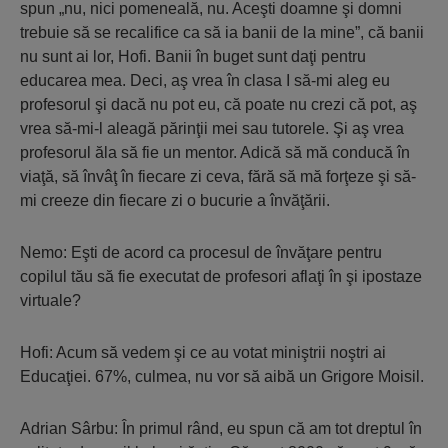
spun „nu, nici pomeneală, nu. Aceşti doamne şi domni
trebuie să se recalifice ca să ia banii de la mine”, că banii
nu sunt ai lor, Hofi. Banii în buget sunt daţi pentru
educarea mea. Deci, aş vrea în clasa I să-mi aleg eu
profesorul şi dacă nu pot eu, că poate nu crezi că pot, aş
vrea să-mi-l aleagă părinţii mei sau tutorele. Şi aş vrea
profesorul ăla să fie un mentor. Adică să mă conducă în
viaţă, să învâţ în fiecare zi ceva, fără să mă forţeze şi să-
mi creeze din fiecare zi o bucurie a învăţării.
Nemo: Eşti de acord ca procesul de învăţare pentru
copilul tău să fie executat de profesori aflaţi în şi ipostaze
virtuale?
Hofi: Acum să vedem şi ce au votat miniştrii noştri ai
Educaţiei. 67%, culmea, nu vor să aibă un Grigore Moisil.
Adrian Sârbu: În primul rând, eu spun că am tot dreptul în