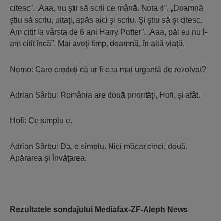
citesc”. „Aaa, nu ştii să scrii de mână. Nota 4”. „Doamnă
ştiu să scriu, uitaţi, apăs aici şi scriu. Şi ştiu să şi citesc.
Am citit la vârsta de 6 ani Harry Potter”. „Aaa, păi eu nu l-
am citit încă”. Mai aveţi timp, doamnă, în altă viaţă.
Nemo: Care credeţi că ar fi cea mai urgentă de rezolvat?
Adrian Sârbu: România are două priorităţi, Hofi, şi atât.
Hofi: Ce simplu e.
Adrian Sârbu: Da, e simplu. Nici măcar cinci, două.
Apărarea şi învăţarea.
Rezultatele sondajului Mediafax-ZF-Aleph News