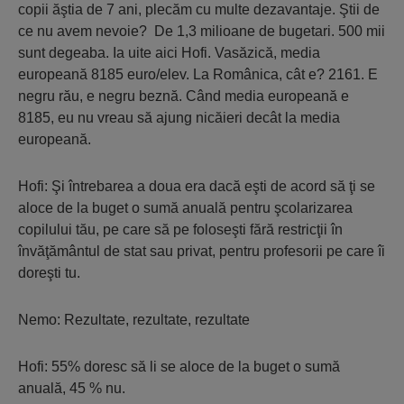
copii ăştia de 7 ani, plecăm cu multe dezavantaje. Ştii de
ce nu avem nevoie? De 1,3 milioane de bugetari. 500 mii
sunt degeaba. Ia uite aici Hofi. Vasăzică, media
europeană 8185 euro/elev. La Românica, cât e? 2161. E
negru rău, e negru beznă. Când media europeană e
8185, eu nu vreau să ajung nicăieri decât la media
europeană.
Hofi: Şi întrebarea a doua era dacă eşti de acord să ţi se
aloce de la buget o sumă anuală pentru şcolarizarea
copilului tău, pe care să pe foloseşti fără restricţii în
învăţământul de stat sau privat, pentru profesorii pe care îi
doreşti tu.
Nemo: Rezultate, rezultate, rezultate
Hofi: 55% doresc să li se aloce de la buget o sumă
anuală, 45 % nu.