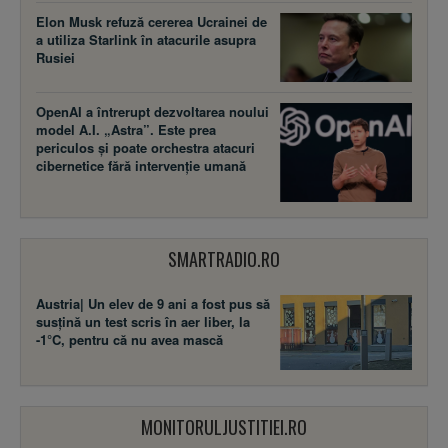
Elon Musk refuză cererea Ucrainei de
a utiliza Starlink în atacurile asupra
Rusiei
OpenAI a întrerupt dezvoltarea noului
model A.I. „Astra”. Este prea
periculos și poate orchestra atacuri
cibernetice fără intervenție umană
SMARTRADIO.RO
Austria| Un elev de 9 ani a fost pus să
susţină un test scris în aer liber, la
-1°C, pentru că nu avea mască
MONITORULJUSTITIEI.RO