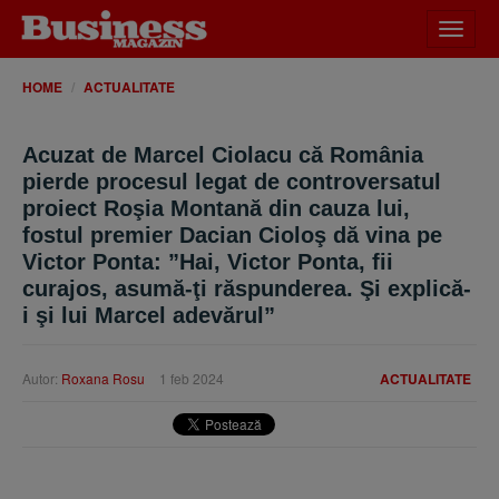
Desch
meniu
HOME
ACTUALITATE
Acuzat de Marcel Ciolacu că România
pierde procesul legat de controversatul
proiect Roşia Montană din cauza lui,
fostul premier Dacian Cioloş dă vina pe
Victor Ponta: ”Hai, Victor Ponta, fii
curajos, asumă-ţi răspunderea. Şi explică-
i şi lui Marcel adevărul”
Autor:
Roxana Rosu
1 feb 2024
ACTUALITATE