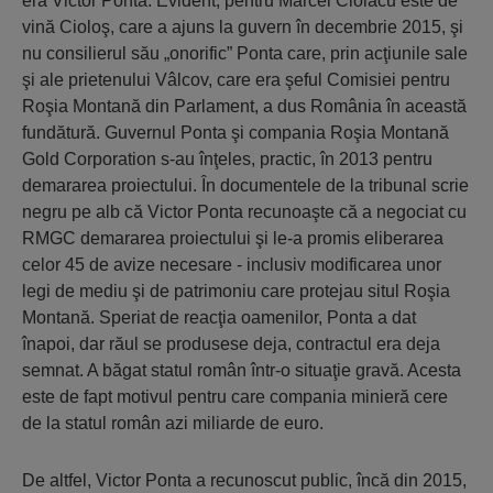
era Victor Ponta. Evident, pentru Marcel Ciolacu este de
vină Cioloş, care a ajuns la guvern în decembrie 2015, şi
nu consilierul său „onorific” Ponta care, prin acţiunile sale
şi ale prietenului Vâlcov, care era şeful Comisiei pentru
Roşia Montană din Parlament, a dus România în această
fundătură. Guvernul Ponta şi compania Roşia Montană
Gold Corporation s-au înţeles, practic, în 2013 pentru
demararea proiectului. În documentele de la tribunal scrie
negru pe alb că Victor Ponta recunoaşte că a negociat cu
RMGC demararea proiectului şi le-a promis eliberarea
celor 45 de avize necesare - inclusiv modificarea unor
legi de mediu şi de patrimoniu care protejau situl Roşia
Montană. Speriat de reacţia oamenilor, Ponta a dat
înapoi, dar răul se produsese deja, contractul era deja
semnat. A băgat statul român într-o situaţie gravă. Acesta
este de fapt motivul pentru care compania minieră cere
de la statul român azi miliarde de euro.
De altfel, Victor Ponta a recunoscut public, încă din 2015,