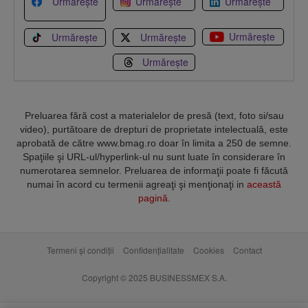
Urmărește
Urmărește
Urmărește
Urmărește
Urmărește
Urmărește
Urmărește
Preluarea fără cost a materialelor de presă (text, foto si/sau
video), purtătoare de drepturi de proprietate intelectuală, este
aprobată de către www.bmag.ro doar în limita a 250 de semne.
Spaţiile şi URL-ul/hyperlink-ul nu sunt luate în considerare în
numerotarea semnelor. Preluarea de informaţii poate fi făcută
numai în acord cu termenii agreaţi şi menţionaţi in
această
pagină
.
Termeni și condiții
Confidențialitate
Cookies
Contact
Copyright © 2025 BUSINESSMEX S.A.