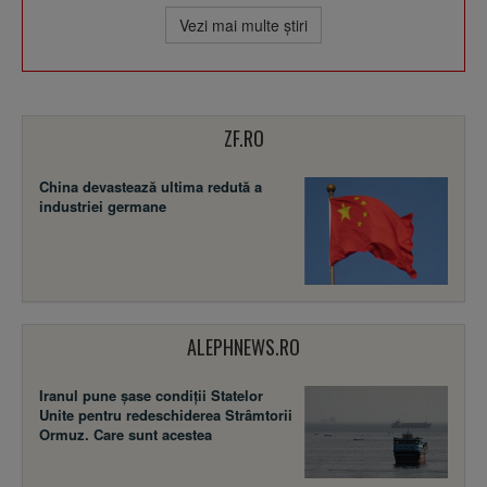
Vezi mai multe ştiri
ZF.RO
China devastează ultima redută a
industriei germane
ALEPHNEWS.RO
Iranul pune șase condiții Statelor
Unite pentru redeschiderea Strâmtorii
Ormuz. Care sunt acestea