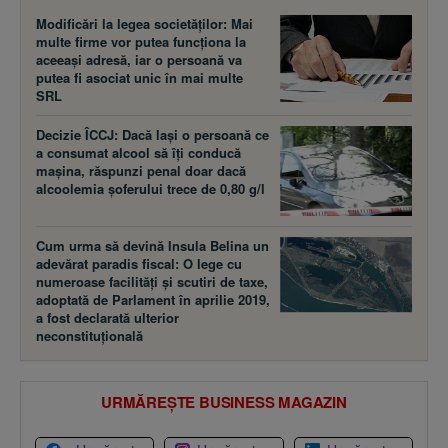
Modificări la legea societăţilor: Mai
multe firme vor putea funcţiona la
aceeaşi adresă, iar o persoană va
putea fi asociat unic în mai multe
SRL
Decizie ÎCCJ: Dacă laşi o persoană ce
a consumat alcool să îţi conducă
maşina, răspunzi penal doar dacă
alcoolemia şoferului trece de 0,80 g/l
Cum urma să devină Insula Belina un
adevărat paradis fiscal: O lege cu
numeroase facilităţi şi scutiri de taxe,
adoptată de Parlament în aprilie 2019,
a fost declarată ulterior
neconstituţională
URMĂREȘTE BUSINESS MAGAZIN