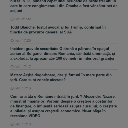
bursă în T2, punând capăt unei perioade de peste trei ani în
care în care conglomeratul din Omaha a fost vânzător net de
acţiuni
ieri, 21:02
Todd Blanche, fostul avocat al lui Trump, confirmat în
funcţia de procuror general al SUA
ieri, 17:20
Incident grav de securitate: O dronă a pătruns în spaţiul
aerian al Bulgariei dinspre România, sâmbătă dimineaţă, şi
a explodat la aproximativ 100 de metri în interiorul graniţei
ieri, 17:17
Meteo: Arşiţă dogoritoare, dar şi furtuni în mare parte din
ţară. Care sunt zonele afectate?
ieri, 17:16
Cum ar arăta o Românie intrată în junk ? Alexandru Nazare,
ministrul finanţelor: Vorbim despre o creştere a costurilor
de finanţare, o influenţă serioasă asupra cursului, o creştere
a inflaţiei şi asupra creşterii economice. Ne-ar băga în
recesiune VIDEO
ieri, 17:13