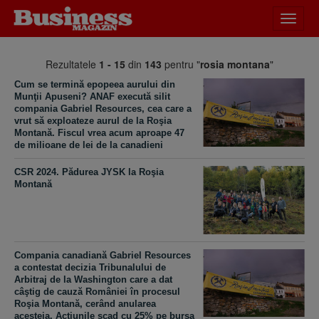
Desch
meniu
Rezultatele
1 - 15
din
143
pentru "
rosia montana
"
Cum se termină epopeea aurului din
Munţii Apuseni? ANAF execută silit
compania Gabriel Resources, cea care a
vrut să exploateze aurul de la Roşia
Montană. Fiscul vrea acum aproape 47
de milioane de lei de la canadieni
CSR 2024. Pădurea JYSK la Roşia
Montană
Compania canadiană Gabriel Resources
a contestat decizia Tribunalului de
Arbitraj de la Washington care a dat
câştig de cauză României în procesul
Roşia Montană, cerând anularea
acesteia. Actiunile scad cu 25% pe bursa