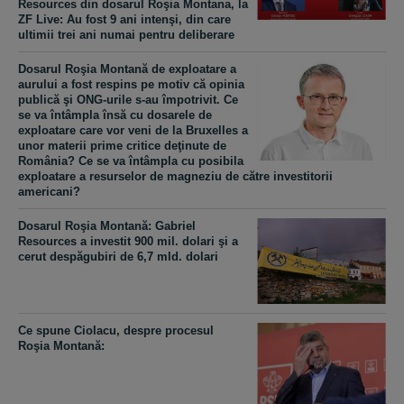
Resources din dosarul Roşia Montana, la
ZF Live: Au fost 9 ani intenşi, din care
ultimii trei ani numai pentru deliberare
Dosarul Roşia Montană de exploatare a
aurului a fost respins pe motiv că opinia
publică şi ONG-urile s-au împotrivit. Ce
se va întâmpla însă cu dosarele de
exploatare care vor veni de la Bruxelles a
unor materii prime critice deţinute de
România? Ce se va întâmpla cu posibila
exploatare a resurselor de magneziu de către investitorii
americani?
Dosarul Roşia Montană: Gabriel
Resources a investit 900 mil. dolari şi a
cerut despăgubiri de 6,7 mld. dolari
Ce spune Ciolacu, despre procesul
Roşia Montană: