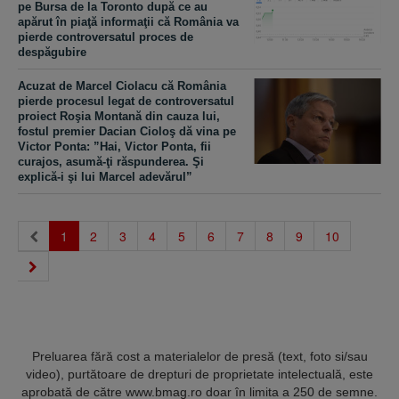
pe Bursa de la Toronto după ce au
apărut în piaţă informaţii că România va
pierde controversatul proces de
despăgubire
Acuzat de Marcel Ciolacu că România
pierde procesul legat de controversatul
proiect Roşia Montană din cauza lui,
fostul premier Dacian Cioloş dă vina pe
Victor Ponta: ”Hai, Victor Ponta, fii
curajos, asumă-ţi răspunderea. Şi
explică-i şi lui Marcel adevărul”
(current)
1
2
3
4
5
6
7
8
9
10
Preluarea fără cost a materialelor de presă (text, foto si/sau
video), purtătoare de drepturi de proprietate intelectuală, este
aprobată de către www.bmag.ro doar în limita a 250 de semne.