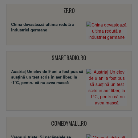
ZF.RO
China devastează ultima redută a
industriei germane
SMARTRADIO.RO
Austria| Un elev de 9 ani a fost pus să
susţină un test scris în aer liber, la
-1°C, pentru că nu avea mască
COMEDYMALL.RO
Vremuri triste. Şi păcănelele se