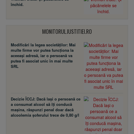
închid.
MONITORULJUSTITIEI.RO
Modificări la legea societăţilor: Mai
multe firme vor putea funcţiona la
aceeaşi adresă, iar o persoană va
putea fi asociat unic în mai multe
SRL
Decizie ÎCCJ: Dacă laşi o persoană ce
a consumat alcool să îţi conducă
maşina, răspunzi penal doar dacă
alcoolemia şoferului trece de 0,80 g/l