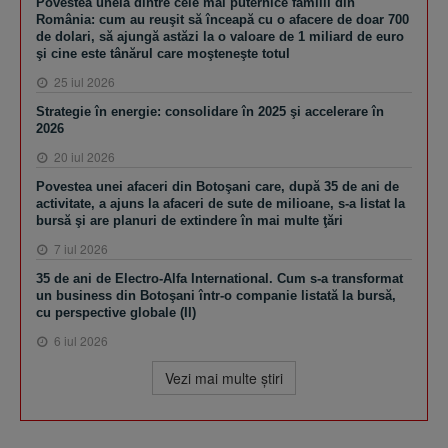
Povestea uneia dintre cele mai puternice familii din
România: cum au reuşit să înceapă cu o afacere de doar 700
de dolari, să ajungă astăzi la o valoare de 1 miliard de euro
şi cine este tânărul care moşteneşte totul
25 iul 2026
Strategie în energie: consolidare în 2025 şi accelerare în
2026
20 iul 2026
Povestea unei afaceri din Botoşani care, după 35 de ani de
activitate, a ajuns la afaceri de sute de milioane, s-a listat la
bursă şi are planuri de extindere în mai multe ţări
7 iul 2026
35 de ani de Electro-Alfa International. Cum s-a transformat
un business din Botoşani într-o companie listată la bursă,
cu perspective globale (II)
6 iul 2026
Vezi mai multe ştiri