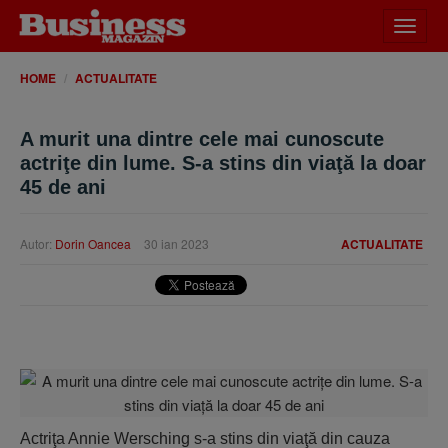
Desch
meniu
HOME
ACTUALITATE
A murit una dintre cele mai cunoscute
actriţe din lume. S-a stins din viaţă la doar
45 de ani
Autor:
Dorin Oancea
30 ian 2023
ACTUALITATE
Actriţa Annie Wersching s-a stins din viaţă din cauza