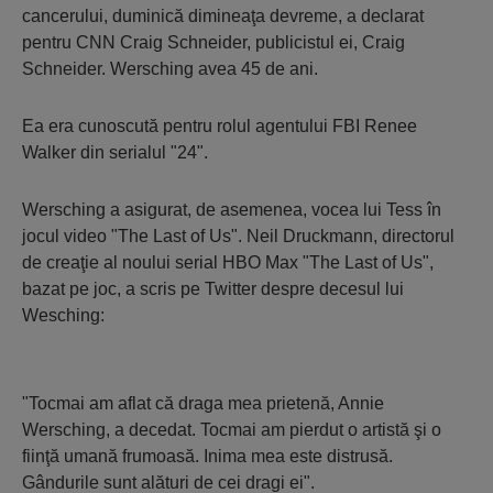
cancerului, duminică dimineaţa devreme, a declarat
pentru CNN Craig Schneider, publicistul ei, Craig
Schneider. Wersching avea 45 de ani.
Ea era cunoscută pentru rolul agentului FBI Renee
Walker din serialul "24".
Wersching a asigurat, de asemenea, vocea lui Tess în
jocul video "The Last of Us". Neil Druckmann, directorul
de creaţie al noului serial HBO Max "The Last of Us",
bazat pe joc, a scris pe Twitter despre decesul lui
Wesching:
"Tocmai am aflat că draga mea prietenă, Annie
Wersching, a decedat. Tocmai am pierdut o artistă şi o
fiinţă umană frumoasă. Inima mea este distrusă.
Gândurile sunt alături de cei dragi ei".