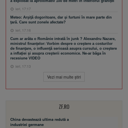
a explodat la aproximativ 100 de metri în interiorul graniţei
ieri, 17:17
Meteo: Arşiţă dogoritoare, dar şi furtuni în mare parte din
ţară. Care sunt zonele afectate?
ieri, 17:16
Cum ar arăta o Românie intrată în junk ? Alexandru Nazare,
ministrul finanţelor: Vorbim despre o creştere a costurilor
de finanţare, o influenţă serioasă asupra cursului, o creştere
a inflaţiei şi asupra creşterii economice. Ne-ar băga în
recesiune VIDEO
ieri, 17:13
Vezi mai multe ştiri
ZF.RO
China devastează ultima redută a
industriei germane