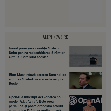
ALEPHNEWS.RO
Iranul pune șase condiții Statelor
Unite pentru redeschiderea Strâmtorii
Ormuz. Care sunt acestea
Elon Musk refuză cererea Ucrainei de
a utiliza Starlink în atacurile asupra
Rusiei
OpenAI a întrerupt dezvoltarea noului
model A.I. „Astra”. Este prea
periculos și poate orchestra atacuri
cibernetice fără intervenție umană