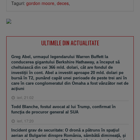
Taguri:
gordon moore
,
deces
,
ULTIMELE DIN ACTUALITATE
Greg Abel, urmaşul legendarului Warren Buffett la
conducerea gigantului Berkshire Hathaway, a început să
cheltuiască din cei 366 mld. dolari, cât are fondul de
investiţii în cont. Abel a investit aproape 20 mld. dolari pe
bursă în T2, punând capăt unei perioade de peste trei ani în
care în care conglomeratul din Omaha a fost vânzător net de
acţiuni
ieri, 21:02
Todd Blanche, fostul avocat al lui Trump, confirmat în
funcţia de procuror general al SUA
ieri, 17:20
Incident grav de securitate: O dronă a pătruns în spaţiul
aerian al Bulgariei dinspre România, sâmbătă dimineaţă, şi