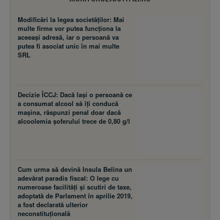
Modificări la legea societăţilor: Mai
multe firme vor putea funcţiona la
aceeaşi adresă, iar o persoană va
putea fi asociat unic în mai multe
SRL
Decizie ÎCCJ: Dacă laşi o persoană ce
a consumat alcool să îţi conducă
maşina, răspunzi penal doar dacă
alcoolemia şoferului trece de 0,80 g/l
Cum urma să devină Insula Belina un
adevărat paradis fiscal: O lege cu
numeroase facilităţi şi scutiri de taxe,
adoptată de Parlament în aprilie 2019,
a fost declarată ulterior
neconstituţională