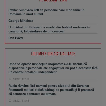
Rafila: Sunt vreo 650 de persoane care mor zilnic în
România în mod curent
George Mihalcea
Un bărbat din Botoşani a evadat din hotelul unde era în
carantină, folosindu-se de un cearceaf
Dan Pavel
ULTIMELE DIN ACTUALITATE
Unde se opresc inspecţiile inopinate: CJUE decide că
dispozitivele personale ale angajaţilor nu pot fi accesate fără
un control prealabil independent
astăzi, 12:33
Rusia rămâne fără oameni pentru războiul din Ucraina:
Recrutorii militari ridică bărbaţi de pe stradă şi îi presează
să semneze contracte cu armata
astăzi, 11:45