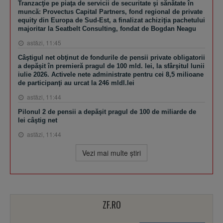
Tranzacţie pe piaţa de servicii de securitate şi sănătate în
muncă: Provectus Capital Partners, fond regional de private
equity din Europa de Sud-Est, a finalizat achiziţia pachetului
majoritar la Seatbelt Consulting, fondat de Bogdan Neagu
astăzi, 11:45
Câştigul net obţinut de fondurile de pensii private obligatorii
a depăşit în premieră pragul de 100 mld. lei, la sfârşitul lunii
iulie 2026. Activele nete administrate pentru cei 8,5 milioane
de participanţi au urcat la 246 mldl.lei
astăzi, 11:44
Pilonul 2 de pensii a depăşit pragul de 100 de miliarde de
lei câştig net
astăzi, 11:44
Vezi mai multe ştiri
ZF.RO