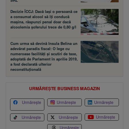
SRL
Decizie ÎCCJ: Dacă laşi o persoană ce
a consumat alcool să îţi conducă
maşina, răspunzi penal doar dacă
alcoolemia şoferului trece de 0,80 g/l
Cum urma să devină Insula Belina un
adevărat paradis fiscal: O lege cu
numeroase facilităţi şi scutiri de taxe,
adoptată de Parlament în aprilie 2019,
a fost declarată ulterior
neconstituţională
URMĂREȘTE BUSINESS MAGAZIN
Urmărește
Urmărește
Urmărește
Urmărește
Urmărește
Urmărește
Urmărește