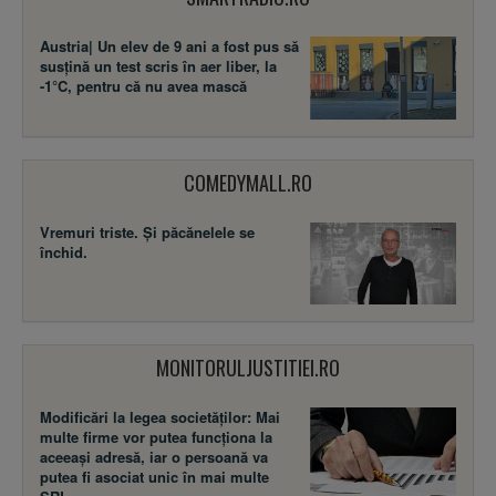
Austria| Un elev de 9 ani a fost pus să
susţină un test scris în aer liber, la
-1°C, pentru că nu avea mască
COMEDYMALL.RO
Vremuri triste. Şi păcănelele se
închid.
MONITORULJUSTITIEI.RO
Modificări la legea societăţilor: Mai
multe firme vor putea funcţiona la
aceeaşi adresă, iar o persoană va
putea fi asociat unic în mai multe