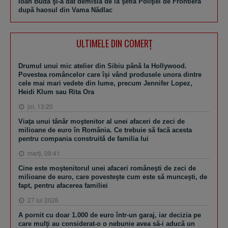
Ioan Buda şi-a dat demisia de la şefia Poliţiei de Frontieră
după haosul din Vama Nădlac
ULTIMELE DIN COMERȚ
Drumul unui mic atelier din Sibiu până la Hollywood.
Povestea româncelor care îşi vând produsele unora dintre
cele mai mari vedete din lume, precum Jennifer Lopez,
Heidi Klum sau Rita Ora
joi, 13:20
Viaţa unui tânăr moştenitor al unei afaceri de zeci de
milioane de euro în România. Ce trebuie să facă acesta
pentru compania construită de familia lui
marţi, 09:41
Cine este moştenitorul unei afaceri româneşti de zeci de
milioane de euro, care povesteşte cum este să munceşti, de
fapt, pentru afacerea familiei
27 iul 2026
A pornit cu doar 1.000 de euro într-un garaj, iar decizia pe
care mulţi au considerat-o o nebunie avea să-i aducă un