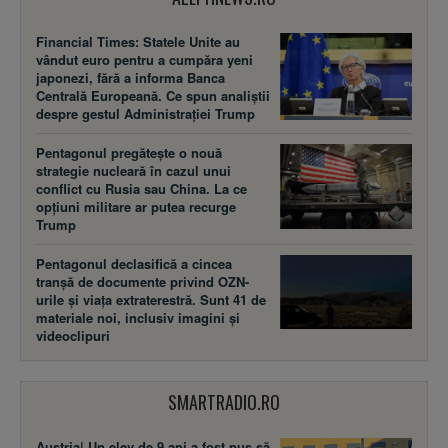
Financial Times: Statele Unite au
vândut euro pentru a cumpăra yeni
japonezi, fără a informa Banca
Centrală Europeană. Ce spun analiștii
despre gestul Administrației Trump
Pentagonul pregătește o nouă
strategie nucleară în cazul unui
conflict cu Rusia sau China. La ce
opțiuni militare ar putea recurge
Trump
Pentagonul declasifică a cincea
tranșă de documente privind OZN-
urile și viața extraterestră. Sunt 41 de
materiale noi, inclusiv imagini și
videoclipuri
SMARTRADIO.RO
Austria| Un elev de 9 ani a fost pus să