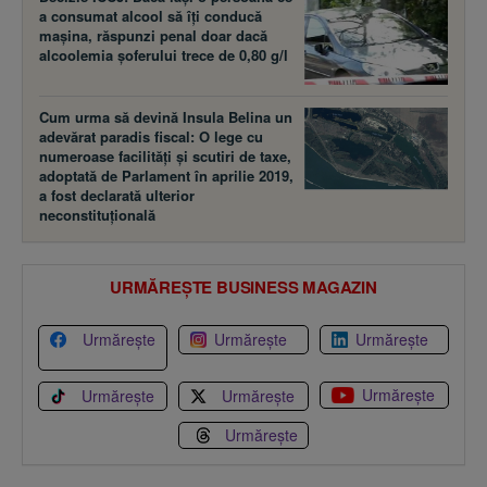
a consumat alcool să îţi conducă
maşina, răspunzi penal doar dacă
alcoolemia şoferului trece de 0,80 g/l
Cum urma să devină Insula Belina un
adevărat paradis fiscal: O lege cu
numeroase facilităţi şi scutiri de taxe,
adoptată de Parlament în aprilie 2019,
a fost declarată ulterior
neconstituţională
URMĂREȘTE BUSINESS MAGAZIN
Urmărește
Urmărește
Urmărește
Urmărește
Urmărește
Urmărește
Urmărește