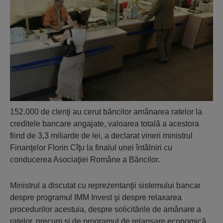
152.000 de clenţi au cerut băncilor amânarea ratelor la
creditele bancare angajate, valoarea totală a acestora
fiind de 3,3 miliarde de lei, a declarat vineri ministrul
Finanţelor Florin Cîţu la finalul unei întâlniri cu
conducerea Asociaţiei Române a Băncilor.
Ministrul a discutat cu reprezentanţii sistemului bancar
despre programul IMM Invest şi despre relaxarea
procedurilor acestuia, despre solicitările de amânare a
ratelor, precum şi de programul de relansare economică.