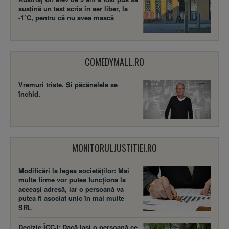
susţină un test scris în aer liber, la
-1°C, pentru că nu avea mască
COMEDYMALL.RO
Vremuri triste. Şi păcănelele se
închid.
MONITORULJUSTITIEI.RO
Modificări la legea societăţilor: Mai
multe firme vor putea funcţiona la
aceeaşi adresă, iar o persoană va
putea fi asociat unic în mai multe
SRL
Decizie ÎCCJ: Dacă laşi o persoană ce