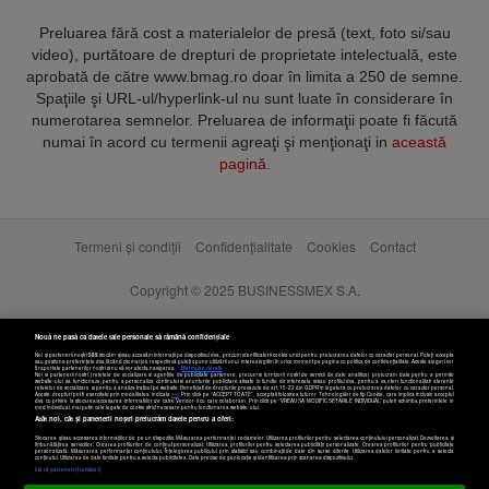
Preluarea fără cost a materialelor de presă (text, foto si/sau
video), purtătoare de drepturi de proprietate intelectuală, este
aprobată de către www.bmag.ro doar în limita a 250 de semne.
Spaţiile şi URL-ul/hyperlink-ul nu sunt luate în considerare în
numerotarea semnelor. Preluarea de informaţii poate fi făcută
numai în acord cu termenii agreaţi şi menţionaţi in
această
pagină
.
Termeni și condiții
Confidențialitate
Cookies
Contact
Copyright © 2025 BUSINESSMEX S.A.
Nouă ne pasă ca datele tale personale să rămână confidențiale
Noi și partenerii noștri
589
stocăm și/sau accesăm informații pe dispozitivul dvs., precum identificatorii cookie unici pentru prelucrarea datelor cu caracter personal. Puteți accepta
sau gestiona preferințele dvs. făcând clic mai jos, respectiv vă puteți opune utilizării unui interes legitim în orice moment pe pagina cu politica de confidențialitate. Aceste alegeri vor
fi raportate partenerilor noștri și nu vă vor afecta navigarea.
Mai multe detalii
Noi si partenerii nostri (retelele de socializare si agentiile de publicitate partenere, precum si furnizorii nostri de servicii de date analitice) prelucram date pentru a permite
website-ului sa functioneze, pentru a personaliza continutul si anunturile publicitare afisate in functie de interesele si/sau profilul dvs., pentru a va oferi functionalitati aferente
retelelor de socializare si pentru a analiza traficul pe website. Beneficiati de drepturile prevazute de art. 15-22 din GDPR in legatura cu prelucrarea datelor cu caracter personal.
Aceste drepturi pot fi exercitate prin modalitatea indicata
aici
. Prin click pe “ACCEPT TOATE”, acceptati folosirea tuturor Tehnologiilor de tip Cookie, care implica inclusiv acceptul
dvs. cu privire la stocarea/accesarea informatiilor de catre Vendor-ii cu care colaboram. Prin click pe “VREAU SA MODIFIC SETARILE INDIVIDUAL” puteti schimba preferintele in
mod individual, mai putin cele legate de cookie strict necesare pentru functionarea website-ului.
Atât noi, cât și partenerii noștri prelucrăm datele pentru a oferi:
Stocarea și/sau accesarea informațiilor de pe un dispozitiv. Măsurarea performanței reclamelor. Utilizarea profilurilor pentru selectarea conținutului personalizat. Dezvoltarea și
îmbunătățirea serviciilor. Crearea profilurilor de conținut personalizat. Utilizarea profilurilor pentru selectarea publicității personalizate. Crearea profilurilor pentru publicitate
personalizată. Măsurarea performanței conținutului. Înțelegerea publicului prin statistici sau combinații de date din surse diferite. Utilizarea datelor limitate pentru a selecta
Setări cookies
conținutul. Utilizarea de date limitate pentru a selecta publicitatea. Date precise de geolocație și identificarea prin scanarea dispozitivului.
Listă parteneri (furnizori)