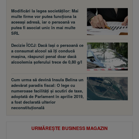
Modificări la legea societăţilor: Mai
multe firme vor putea funcţiona la
aceeaşi adresă, iar o persoană va
putea fi asociat unic în mai multe
SRL
Decizie ÎCCJ: Dacă laşi o persoană ce
a consumat alcool să îţi conducă
maşina, răspunzi penal doar dacă
alcoolemia şoferului trece de 0,80 g/l
Cum urma să devină Insula Belina un
adevărat paradis fiscal: O lege cu
numeroase facilităţi şi scutiri de taxe,
adoptată de Parlament în aprilie 2019,
a fost declarată ulterior
neconstituţională
URMĂREȘTE BUSINESS MAGAZIN