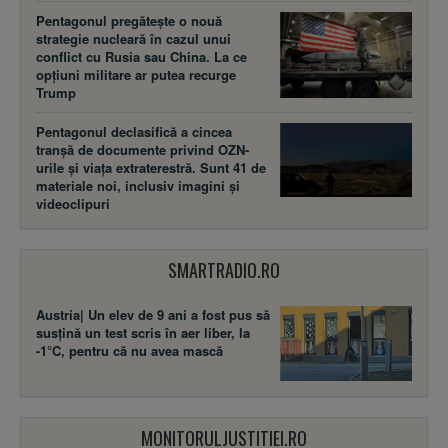
Pentagonul pregătește o nouă
strategie nucleară în cazul unui
conflict cu Rusia sau China. La ce
opțiuni militare ar putea recurge
Trump
Pentagonul declasifică a cincea
tranșă de documente privind OZN-
urile și viața extraterestră. Sunt 41 de
materiale noi, inclusiv imagini și
videoclipuri
SMARTRADIO.RO
Austria| Un elev de 9 ani a fost pus să
susţină un test scris în aer liber, la
-1°C, pentru că nu avea mască
MONITORULJUSTITIEI.RO