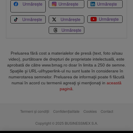
Urmărește
Urmărește
Urmărește
Urmărește
Urmărește
Urmărește
Urmărește
Preluarea fără cost a materialelor de presă (text, foto si/sau
video), purtătoare de drepturi de proprietate intelectuală, este
aprobată de către www.bmag.ro doar în limita a 250 de semne.
Spaţiile şi URL-ul/hyperlink-ul nu sunt luate în considerare în
numerotarea semnelor. Preluarea de informaţii poate fi făcută
numai în acord cu termenii agreaţi şi menţionaţi in
această
pagină
.
Termeni și condiții
Confidențialitate
Cookies
Contact
Copyright © 2025 BUSINESSMEX S.A.