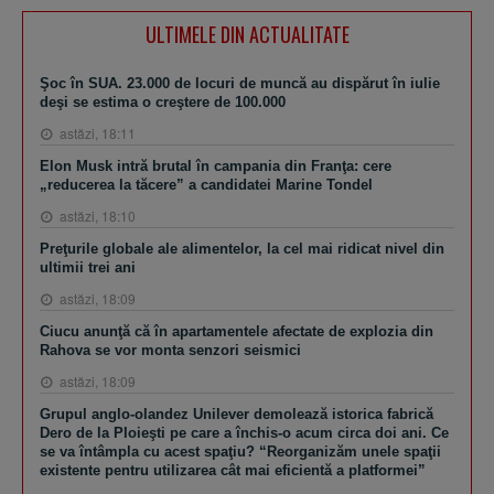
ULTIMELE DIN ACTUALITATE
Şoc în SUA. 23.000 de locuri de muncă au dispărut în iulie
deşi se estima o creştere de 100.000
astăzi, 18:11
Elon Musk intră brutal în campania din Franţa: cere
„reducerea la tăcere” a candidatei Marine Tondel
astăzi, 18:10
Preţurile globale ale alimentelor, la cel mai ridicat nivel din
ultimii trei ani
astăzi, 18:09
Ciucu anunţă că în apartamentele afectate de explozia din
Rahova se vor monta senzori seismici
astăzi, 18:09
Grupul anglo-olandez Unilever demolează istorica fabrică
Dero de la Ploieşti pe care a închis-o acum circa doi ani. Ce
se va întâmpla cu acest spaţiu? “Reorganizăm unele spaţii
existente pentru utilizarea cât mai eficientă a platformei”