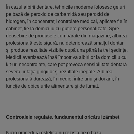
În cazul albirii dentare, tehnicile moderne folosesc geluri
pe bază de peroxid de carbamidă sau peroxid de
hidrogen, în concentraţii controlate medical, aplicate fie în
cabinet, fie la domiciliu cu gutiere personalizate. Spre
deosebire de produsele cumpărate din magazine, albirea
profesională este sigură, nu deteriorează smalţul dentar
şi produce rezultate vizibile după una până la trei şedinţe.
Medicii avertizează însă împotriva albirilor la domiciliu cu
kit-uri necontrolate, care pot provoca sensibilitate dentară
severă, iritaţia gingiilor şi rezultate inegale. Albirea
profesională durează, în medie, între unu şi doi ani, în
funcţie de obiceiurile alimentare şi de fumat.
Controalele regulate, fundamentul oricărui zâmbet
Nicio procedură estetică nu rezistă pe o bază