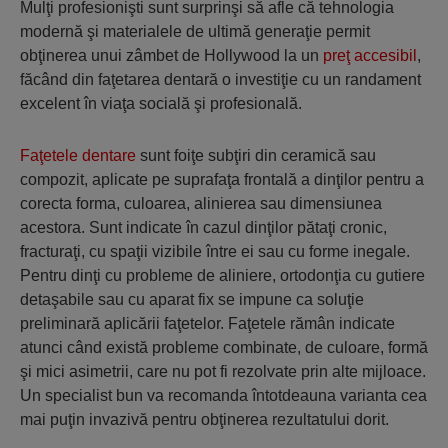
Mulţi profesionişti sunt surprinşi să afle că tehnologia
modernă şi materialele de ultimă generaţie permit
obţinerea unui zâmbet de Hollywood la un
preţ accesibil
,
făcând din faţetarea dentară o investiţie cu un randament
excelent în viaţa socială şi profesională.
Faţetele dentare
sunt foiţe subţiri din ceramică sau
compozit, aplicate pe suprafaţa frontală a dinţilor pentru a
corecta forma, culoarea, alinierea sau dimensiunea
acestora. Sunt indicate în cazul dinţilor pătaţi cronic,
fracturaţi, cu spaţii vizibile între ei sau cu forme inegale.
Pentru dinţi cu probleme de aliniere, ortodonţia cu gutiere
detaşabile sau cu aparat fix se impune ca soluţie
preliminară aplicării faţetelor. Faţetele rămân indicate
atunci când există probleme combinate, de culoare, formă
şi mici asimetrii, care nu pot fi rezolvate prin alte mijloace.
Un specialist bun va recomanda întotdeauna varianta cea
mai puţin invazivă pentru obţinerea rezultatului dorit.