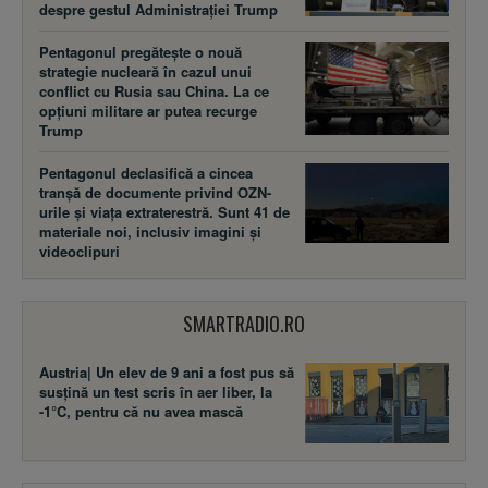
despre gestul Administrației Trump
Pentagonul pregătește o nouă
strategie nucleară în cazul unui
conflict cu Rusia sau China. La ce
opțiuni militare ar putea recurge
Trump
Pentagonul declasifică a cincea
tranșă de documente privind OZN-
urile și viața extraterestră. Sunt 41 de
materiale noi, inclusiv imagini și
videoclipuri
SMARTRADIO.RO
Austria| Un elev de 9 ani a fost pus să
susţină un test scris în aer liber, la
-1°C, pentru că nu avea mască