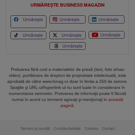
URMĂREȘTE BUSINESS MAGAZIN
Urmărește
Urmărește
Urmărește
Urmărește
Urmărește
Urmărește
Urmărește
Preluarea fără cost a materialelor de presă (text, foto si/sau
video), purtătoare de drepturi de proprietate intelectuală, este
aprobată de către www.bmag.ro doar în limita a 250 de semne.
Spaţiile şi URL-ul/hyperlink-ul nu sunt luate în considerare în
numerotarea semnelor. Preluarea de informaţii poate fi făcută
numai în acord cu termenii agreaţi şi menţionaţi in
această
pagină
.
Termeni și condiții
Confidențialitate
Cookies
Contact