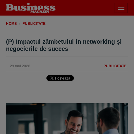
Desch
meniu
HOME
PUBLICITATE
(P) Impactul zâmbetului în networking şi
negocierile de succes
29 mai 2026
PUBLICITATE