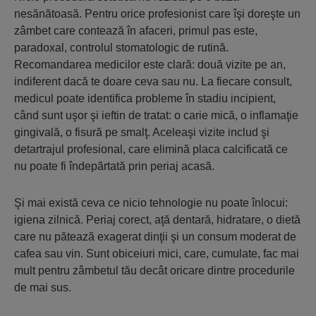
nesănătoasă. Pentru orice profesionist care îşi doreşte un
zâmbet care contează în afaceri, primul pas este,
paradoxal, controlul stomatologic de rutină.
Recomandarea medicilor este clară: două vizite pe an,
indiferent dacă te doare ceva sau nu. La fiecare consult,
medicul poate identifica probleme în stadiu incipient,
când sunt uşor şi ieftin de tratat: o carie mică, o inflamaţie
gingivală, o fisură pe smalţ. Aceleaşi vizite includ şi
detartrajul profesional, care elimină placa calcificată ce
nu poate fi îndepărtată prin periaj acasă.
Şi mai există ceva ce nicio tehnologie nu poate înlocui:
igiena zilnică. Periaj corect, aţă dentară, hidratare, o dietă
care nu pătează exagerat dinţii şi un consum moderat de
cafea sau vin. Sunt obiceiuri mici, care, cumulate, fac mai
mult pentru zâmbetul tău decât oricare dintre procedurile
de mai sus.