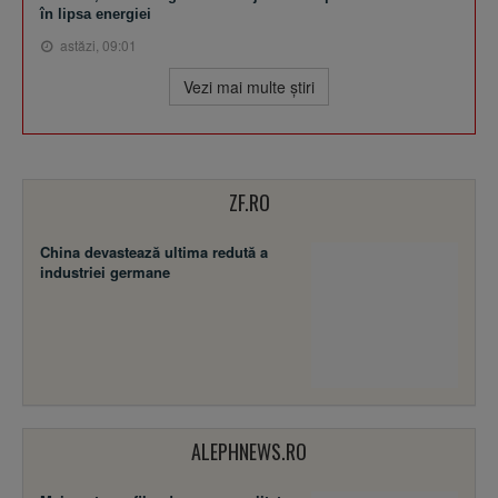
în lipsa energiei
astăzi, 09:01
Vezi mai multe ştiri
ZF.RO
China devastează ultima redută a
industriei germane
ALEPHNEWS.RO