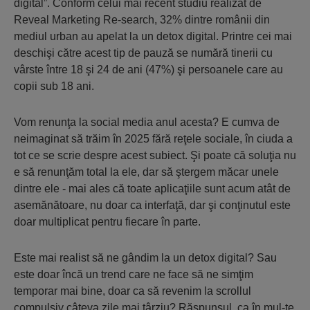
digital”. Conform celui mai recent studiu realizat de
Reveal Marketing Re-search, 32% dintre românii din
mediul urban au apelat la un detox digital. Printre cei mai
deschişi către acest tip de pauză se numără tinerii cu
vârste între 18 şi 24 de ani (47%) şi persoanele care au
copii sub 18 ani.
Vom renunţa la social media anul acesta? E cumva de
neimaginat să trăim în 2025 fără reţele sociale, în ciuda a
tot ce se scrie despre acest subiect. Şi poate că soluţia nu
e să renunţăm total la ele, dar să ştergem măcar unele
dintre ele - mai ales că toate aplicaţiile sunt acum atât de
asemănătoare, nu doar ca interfaţă, dar şi conţinutul este
doar multiplicat pentru fiecare în parte.
Este mai realist să ne gândim la un detox digital? Sau
este doar încă un trend care ne face să ne simţim
temporar mai bine, doar ca să revenim la scrollul
compulsiv câteva zile mai târziu? Răspunsul, ca în mul-te