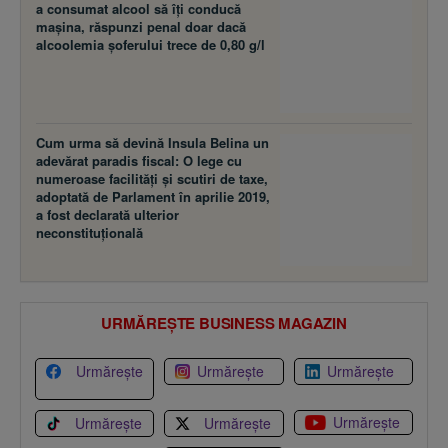
a consumat alcool să îţi conducă
maşina, răspunzi penal doar dacă
alcoolemia şoferului trece de 0,80 g/l
Cum urma să devină Insula Belina un
adevărat paradis fiscal: O lege cu
numeroase facilităţi şi scutiri de taxe,
adoptată de Parlament în aprilie 2019,
a fost declarată ulterior
neconstituţională
URMĂREȘTE BUSINESS MAGAZIN
Urmărește
Urmărește
Urmărește
Urmărește
Urmărește
Urmărește