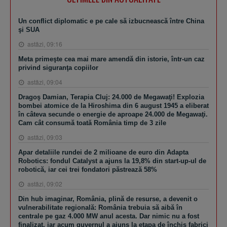
Un conflict diplomatic e pe cale să izbucnească între China
şi SUA
astăzi, 09:16
Meta primeşte cea mai mare amendă din istorie, într-un caz
privind siguranţa copiilor
astăzi, 09:04
Dragoş Damian, Terapia Cluj: 24.000 de Megawaţi! Explozia
bombei atomice de la Hiroshima din 6 august 1945 a eliberat
în câteva secunde o energie de aproape 24.000 de Megawaţi.
Cam cât consumă toată România timp de 3 zile
astăzi, 09:03
Apar detaliile rundei de 2 milioane de euro din Adapta
Robotics: fondul Catalyst a ajuns la 19,8% din start-up-ul de
robotică, iar cei trei fondatori păstrează 58%
astăzi, 09:02
Din hub imaginar, România, plină de resurse, a devenit o
vulnerabilitate regională: România trebuia să aibă în
centrale pe gaz 4.000 MW anul acesta. Dar nimic nu a fost
finalizat, iar acum guvernul a ajuns la etapa de închis fabrici