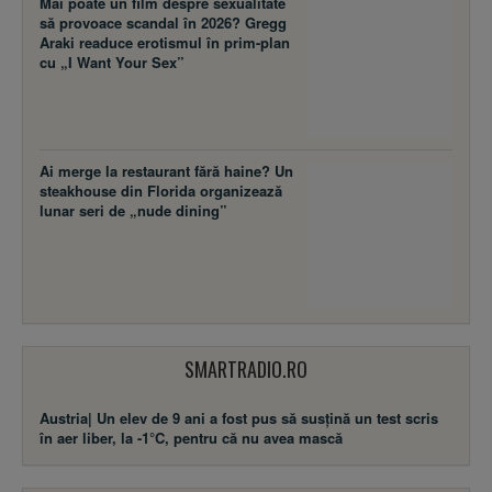
Mai poate un film despre sexualitate
să provoace scandal în 2026? Gregg
Araki readuce erotismul în prim-plan
cu „I Want Your Sex”
Ai merge la restaurant fără haine? Un
steakhouse din Florida organizează
lunar seri de „nude dining”
SMARTRADIO.RO
Austria| Un elev de 9 ani a fost pus să susţină un test scris
în aer liber, la -1°C, pentru că nu avea mască