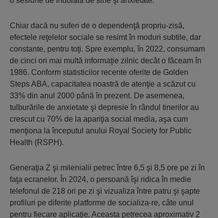
o sesiune de îndoială de sine şi anxietate.
Chiar dacă nu suferi de o dependenţă propriu-zisă,
efectele reţelelor sociale se resimt în moduri subtile, dar
constante, pentru toţi. Spre exemplu, în 2022, consumam
de cinci ori mai multă informaţie zilnic decât o făceam în
1986. Conform statisticilor recente oferite de Golden
Steps ABA, capacitatea noastră de atenţie a scăzut cu
33% din anul 2000 până în prezent. De asemenea,
tulburările de anxietate şi depresie în rândul tinerilor au
crescut cu 70% de la apariţia social media, aşa cum
menţiona la începutul anului Royal Society for Public
Health (RSPH).
Generaţia Z şi milenialii petrec între 6,5 şi 8,5 ore pe zi în
faţa ecranelor. În 2024, o persoană îşi ridica în medie
telefonul de 218 ori pe zi şi vizualiza între patru şi şapte
profiluri pe diferite platforme de socializa-re, câte unul
pentru fiecare aplicaţie. Aceasta petrecea aproximativ 2