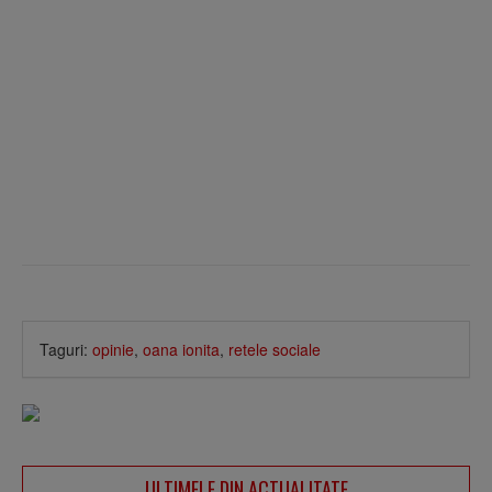
Taguri:
opinie
,
oana ionita
,
retele sociale
ULTIMELE DIN ACTUALITATE