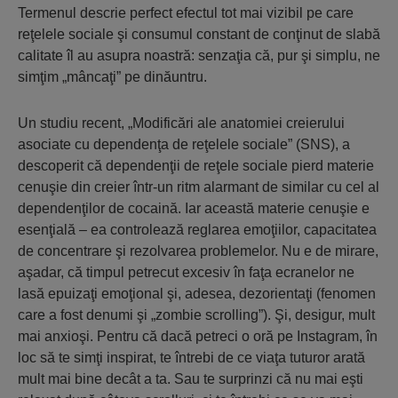
Termenul descrie perfect efectul tot mai vizibil pe care
reţelele sociale şi consumul constant de conţinut de slabă
calitate îl au asupra noastră: senzaţia că, pur şi simplu, ne
simţim „mâncaţi” pe dinăuntru.
Un studiu recent, „Modificări ale anatomiei creierului
asociate cu dependenţa de reţelele sociale” (SNS), a
descoperit că dependenţii de reţele sociale pierd materie
cenuşie din creier într-un ritm alarmant de similar cu cel al
dependenţilor de cocaină. Iar această materie cenuşie e
esenţială – ea controlează reglarea emoţiilor, capacitatea
de concentrare şi rezolvarea problemelor. Nu e de mirare,
aşadar, că timpul petrecut excesiv în faţa ecranelor ne
lasă epuizaţi emoţional şi, adesea, dezorientaţi (fenomen
care a fost denumi şi „zombie scrolling”). Şi, desigur, mult
mai anxioşi. Pentru că dacă petreci o oră pe Instagram, în
loc să te simţi inspirat, te întrebi de ce viaţa tuturor arată
mult mai bine decât a ta. Sau te surprinzi că nu mai eşti