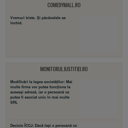
COMEDYMALL.RO
Vremuri triste. Şi păcănelele se
închid.
MONITORULJUSTITIEI.RO
Modificări la legea societăţilor: Mai
multe firme vor putea funcţiona la
aceeaşi adresă, iar o persoană va
putea fi asociat unic în mai multe
SRL
Decizie ÎCCJ: Dacă laşi o persoană ce