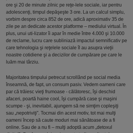
ore şi 20 de minute zilnic pe reţe-lele sociale, iar pentru
adolescenţi, timpul depăşeşte 3 ore. La un calcul simplu,
vorbim despre circa 852 de ore, adică aproximativ 35 de
zile pe an dedicate acestor platforme – mediului virtual. În
plus, unui uti-lizator îi apar în medie între 4.000 şi 10.000
de reclame, lucru care subliniază impactul semnificativ pe
care tehnologia şi reţelele sociale îl au asupra vieţii
noastre cotidiene şi a decizilor de cumpărare pe care le
luăm mai târziu.
Majoritatea timpului petrecut scrollând pe social media
înseamnă, de fapt, un consum pasiv. Vedem oameni care
par că trăiesc vieţi frumoase - călătoresc, îşi deschid
afaceri, poartă haine cool, îşi cumpără case şi maşini
scumpe - şi, inevitabil, ajungem să ne simţim copleşiţi
sau „nepotriviţi”. Tocmai din acest motiv, tot mai mulţi
oameni încep să caute moduri mai sănătoase de a fi
online. Sau de a nu fi – mulţi adoptă acum „detoxul