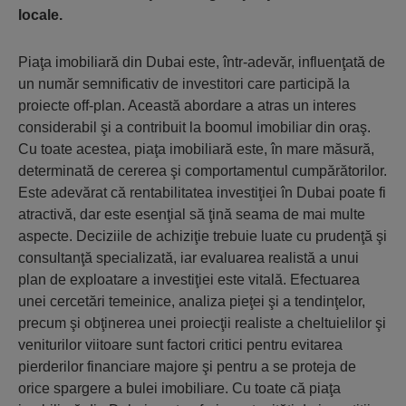
locale.
Piaţa imobiliară din Dubai este, într-adevăr, influenţată de
un număr semnificativ de investitori care participă la
proiecte off-plan. Această abordare a atras un interes
considerabil şi a contribuit la boomul imobiliar din oraş.
Cu toate acestea, piaţa imobiliară este, în mare măsură,
determinată de cererea şi comportamentul cumpărătorilor.
Este adevărat că rentabilitatea investiţiei în Dubai poate fi
atractivă, dar este esenţial să ţină seama de mai multe
aspecte. Deciziile de achiziţie trebuie luate cu prudenţă şi
consultanţă specializată, iar evaluarea realistă a unui
plan de exploatare a investiţiei este vitală. Efectuarea
unei cercetări temeinice, analiza pieţei şi a tendinţelor,
precum şi obţinerea unei proiecţii realiste a cheltuielilor şi
veniturilor viitoare sunt factori critici pentru evitarea
pierderilor financiare majore şi pentru a se proteja de
orice spargere a bulei imobiliare. Cu toate că piaţa