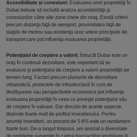
Accesibilitate şi conexiuni:
Evaluarea unei proprietăţi în
Dubai trebuie să includă analiza accesibilităţii şi
conexiunilor către alte zone cheie din oraş. Există criterii
precum distanţa faţă de aeroport, proximitatea faţă de
staţiile de metrou sau existenţa unor artere principale de
transport care pot influenţa evaluarea proprietăţii.
Potenţialul de creştere a valorii:
Întrucât Dubai este un
oraş în continuă dezvoltare, este important să se
evalueze şi potenţialul de creştere a valorii proprietăţii pe
termen lung. Factori precum planurile de dezvoltare
urbanistică, proiectele de infrastructură în curs de
desfăşurare sau perspectivele economice pot influenţa
evaluarea proprietăţii în ceea ce priveşte potenţialul său
de creştere în valoare. Dar dincolo de aceste aspecte,
depinde foarte mult de profilul investitorului. Pentru
anumiţi investitori, un procent de 5-6% este un randament
foarte bun. De-a lungul timpului, am sesizat o diversitate
de probleme survenite în cadrul tranzacţiilor imobiliare în