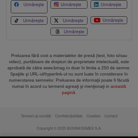
Urmărește
Urmărește
Urmărește
Urmărește
Urmărește
Urmărește
Urmărește
Preluarea fără cost a materialelor de presă (text, foto si/sau
video), purtătoare de drepturi de proprietate intelectuală, este
aprobată de către www.bmag.ro doar în limita a 250 de semne.
Spaţiile şi URL-ul/hyperlink-ul nu sunt luate în considerare în
numerotarea semnelor. Preluarea de informaţii poate fi făcută
numai în acord cu termenii agreaţi şi menţionaţi in
această
pagină
.
Termeni și condiții
Confidențialitate
Cookies
Contact
Copyright © 2025 BUSINESSMEX S.A.