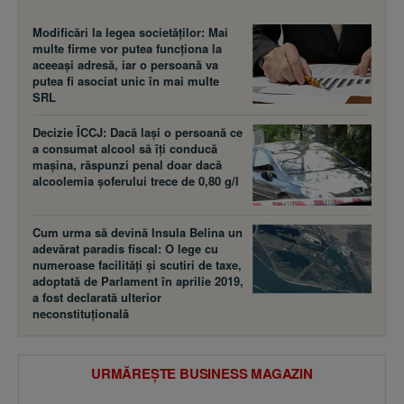
Modificări la legea societăţilor: Mai
multe firme vor putea funcţiona la
aceeaşi adresă, iar o persoană va
putea fi asociat unic în mai multe
SRL
Decizie ÎCCJ: Dacă laşi o persoană ce
a consumat alcool să îţi conducă
maşina, răspunzi penal doar dacă
alcoolemia şoferului trece de 0,80 g/l
Cum urma să devină Insula Belina un
adevărat paradis fiscal: O lege cu
numeroase facilităţi şi scutiri de taxe,
adoptată de Parlament în aprilie 2019,
a fost declarată ulterior
neconstituţională
URMĂREȘTE BUSINESS MAGAZIN