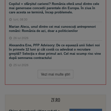
Copilul = sfârşitul carierei? România oferă unul dintre cele
mai generoase concedii parentale din Europa. În ziua în
care acesta se termină, încep problemele.
luni, 08:30
Marian Alecu, unul dintre cei mai cunoscuţi antreprenori
români: România de azi, doar a politicienilor
26 iul 2026
Alexandra Ene, PFP Advisory: De ce eşuează unii lideri noi
în primele 12 luni şi cât costă cu adevărat o recrutare
greşită? Selecţia e doar primul act. Cel mai scump risc vine
după semnarea contractului
25 iul 2026
Vezi mai multe ştiri
ZF.RO
China devastează ultima redută a