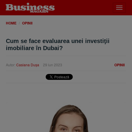
Desch
meniu
HOME
OPINII
Cum se face evaluarea unei investiţii
imobiliare în Dubai?
Autor:
Casiana Duşa
29 iun 2023
OPINII