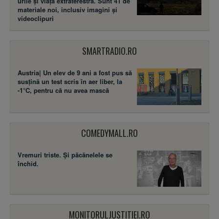
urile și viața extraterestră. Sunt 41 de
materiale noi, inclusiv imagini și
videoclipuri
SMARTRADIO.RO
Austria| Un elev de 9 ani a fost pus să
susţină un test scris în aer liber, la
-1°C, pentru că nu avea mască
COMEDYMALL.RO
Vremuri triste. Şi păcănelele se
închid.
MONITORULJUSTITIEI.RO