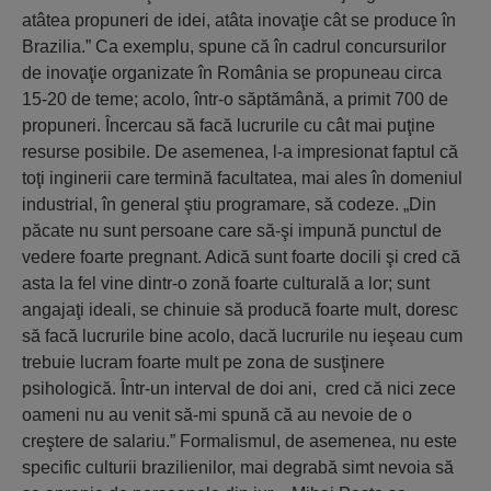
atâtea propuneri de idei, atâta inovaţie cât se produce în
Brazilia.” Ca exemplu, spune că în cadrul concursurilor
de inovaţie organizate în România se propuneau circa
15-20 de teme; acolo, într-o săptămână, a primit 700 de
propuneri. Încercau să facă lucrurile cu cât mai puţine
resurse posibile. De asemenea, l-a impresionat faptul că
toţi inginerii care termină facultatea, mai ales în domeniul
industrial, în general ştiu programare, să codeze. „Din
păcate nu sunt persoane care să-şi impună punctul de
vedere foarte pregnant. Adică sunt foarte docili şi cred că
asta la fel vine dintr-o zonă foarte culturală a lor; sunt
angajaţi ideali, se chinuie să producă foarte mult, doresc
să facă lucrurile bine acolo, dacă lucrurile nu ieşeau cum
trebuie lucram foarte mult pe zona de susţinere
psihologică. Într-un interval de doi ani, cred că nici zece
oameni nu au venit să-mi spună că au nevoie de o
creştere de salariu.” Formalismul, de asemenea, nu este
specific culturii brazilienilor, mai degrabă simt nevoia să