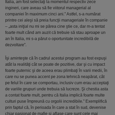
Italia, am fost selectaţi la momentul respectiv zece
ingineri, care aveau să fie viitorul managerial al
companiei în maximum cinci ani.” Astfel, s-a numărat
printre cei aleşi să preia funcţii manageriale în companie
– „asta iniţial nu mi se părea cine ştie ce, dar m-a tentat
foarte mult când am auzit că trebuie să stau aproape un
an în Italia, mi s-a părut o oportunitate incredibilă de
dezvoltare”.
Îşi aminteşte că în cadrul acestui program au fost expuşi
atât la realităţi cât se poate de pozitive, dar şi cu impact
foarte puternic şi de aceea erau plimbaţi în varii medii, în
care nu se punea accent pe zona tehnică neapărat, cât
pe felul în care se comportau, inclusiv cum erau acceptaţi
de variile grupuri unde trebuia să lucreze. Şi chestia asta
a contat foarte mult, pentru că Italia implică foarte multe
culturi puse împreună cu orgolii incredibile.” Exemplifică
prin faptul că, în perioada în care a stat în sud, devenise
chiar pasionat de mafie şi aflase care sunt cele mai