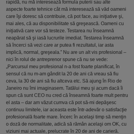
rapidă, nu mă interesează formula puterii sau alte
aspecte foarte tehnice cât mă interesează să văd oameni
care îşi doresc să contribuie, că pot face, au iniţiative şi,
mai ales, că au disponibilitate să greşească. Oameni cu
iniţiativă care vor să testeze. Testarea nu înseamnă
neapărat să şi iasă lucrurile imediat. Testarea înseamnă
să încerci să vezi care ar putea fi rezultatul, iar asta
implică, normal, greşeala.” Nu are un alt vis profesional –
nici în rolul de antreprenor spune că nu se vede:
„Parcursul meu profesional n-a fost foarte planificat, în
sensul că nu m-am gândit la 20 de ani că vreau să fiu
ceva, la 30 de ani să fiu altceva etc. Să ajung în Rio de
Janeiro nu îmi imaginasem. Tatălui meu şi acum dacă îi
spun că sunt CEO nu cred că înseamnă foarte mult pentru
el asta – dar am văzut cumva că pot să-mi depăşesc
continuu limitele, iar aceasta este într-adevăr o satisfacţie
profesională foarte mare. Încerc în acelaşi timp să menţin
o doză de normalitate, adică să rămân acelaşi om OK, cu
viziuni mai actuale, prelucrate în 20 de ani de carieră.