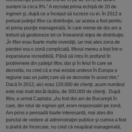
suntem la circa 9%.” A recrutat prima echipă de 20 de
ingineri şi, după ce a început să lucreze cu ei, în 2012 a
preluat judeţul Ilfov ca distribuţie, iar aceea a fost pentru
el prima poziţie managerială, în care vreme de doi ani a
trebuit să gestioneze tot ce înseamnă reţea de distribuţie.
„În Ilfov erau foarte multe investiţii, iar mai ales zona de
pierderi era o zonă complicată. Ilfovul mereu a fost într-o
expansiune incredibilă. Până să intru în profund în
problemele din judeţul Ilfov, dar şi în felul în care se
dezvolta, nu cred că a mai existat undeva în Europa o
regiune sau un judeţ care să se dezvolte în acest ritm.”
Dacă în 2012, aici erau 120.000 de clienţi, acum numărul
este mai mult decât dublu, de 300.000 de clienţi. După
Ilfov, a urmat Capitala: „Au fost doi ani de Bucureşti în
care, din rolul de inginer-şef, eram responsabil pe zonă.
Am prins o perioadă foarte interesantă, mai ales din
punctul de vedere al administraţiei publice şi cumva a fost
o piatră de încercare, nu cred că neapărat managerială,