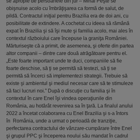
se apropie de persoanele din jur – Mihai Peşte se
obişnuise acolo cu îmbrăţişarea ca formă de salut, de
pildă. Contractul iniţial pentru Brazilia era de doi ani, cu
posibilitate de extindere. A cochetat cu ideea să rămână
expat în Brazilia şi să îşi mute şi familia acolo, mai ales în
contextul războiului care începuse la graniţa României.
Mărturiseşte că a primit, de asemenea, şi oferte din partea
altor companii – dintre care două atrăgătoare pentru el.
„Este foarte important unde te duci, companiile să fie
foarte deschise, să ţi se permită să testezi, să ţi se
permită să încerci să implementezi strategii. Trebuie să
existe şi ambientul şi mediul necesar care să te stimuleze
să faci lucruri noi.” După o discuţie cu familia şi în
contextul în care Enel îşi vindea operaţiunile din
România, au hotărât revenirea sa în ţară. La finalul anului
2022 a încetat colaborarea cu Enel Brazilia şi s-a întors
în România, unde a urmat o perioadă de tranziţie,
perfectarea contractului de vânzare-cumpărare între Enel
şi grupul PPC şi începerea noului său mandat în cadrul