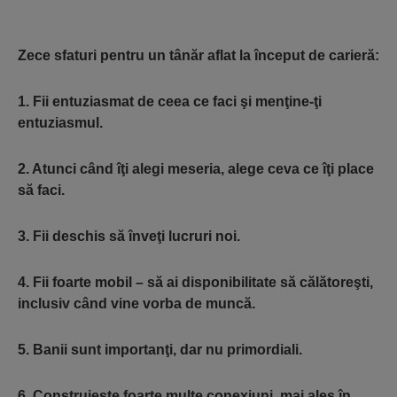
Zece sfaturi pentru un tânăr aflat la început de carieră:
1. Fii entuziasmat de ceea ce faci şi menţine-ţi
entuziasmul.
2. Atunci când îţi alegi meseria, alege ceva ce îţi place
să faci.
3. Fii deschis să înveţi lucruri noi.
4. Fii foarte mobil – să ai disponibilitate să călătoreşti,
inclusiv când vine vorba de muncă.
5. Banii sunt importanţi, dar nu primordiali.
6. Construieşte foarte multe conexiuni, mai ales în