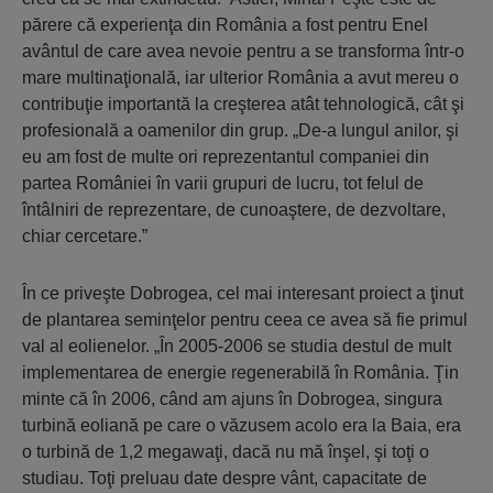
părere că experienţa din România a fost pentru Enel
avântul de care avea nevoie pentru a se transforma într-o
mare multinaţională, iar ulterior România a avut mereu o
contribuţie importantă la creşterea atât tehnologică, cât şi
profesională a oamenilor din grup. „De-a lungul anilor, şi
eu am fost de multe ori reprezentantul companiei din
partea României în varii grupuri de lucru, tot felul de
întâlniri de reprezentare, de cunoaştere, de dezvoltare,
chiar cercetare.”
În ce priveşte Dobrogea, cel mai interesant proiect a ţinut
de plantarea seminţelor pentru ceea ce avea să fie primul
val al eolienelor. „În 2005-2006 se studia destul de mult
implementarea de energie regenerabilă în România. Ţin
minte că în 2006, când am ajuns în Dobrogea, singura
turbină eoliană pe care o văzusem acolo era la Baia, era
o turbină de 1,2 megawaţi, dacă nu mă înşel, şi toţi o
studiau. Toţi preluau date despre vânt, capacitate de