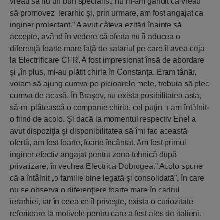
vreau să fiu un bun specialist, nu m-am gândit că vreau
să promovez ierarhic şi, prin urmare, am fost angajat ca
inginer proiectant.” A avut câteva ezitări înainte să
accepte, având în vedere că oferta nu îi aducea o
diferenţă foarte mare faţă de salariul pe care îl avea deja
la Electrificare CFR. A fost impresionat însă de abordare
şi „în plus, mi-au plătit chiria în Constanţa. Eram tânăr,
voiam să ajung cumva pe picioarele mele, trebuia să plec
cumva de acasă. În Braşov, nu exista posibilitatea asta,
să-mi plătească o companie chiria, cel puţin n-am întâlnit-
o fiind de acolo. Şi dacă la momentul respectiv Enel a
avut dispoziţia şi disponibilitatea să îmi fac această
ofertă, am fost foarte, foarte încântat. Am fost primul
inginer efectiv angajat pentru zona tehnică după
privatizare, în vechea Electrica Dobrogea.” Acolo spune
că a întâlnit „o familie bine legată şi consolidată”, în care
nu se observa o diferenţiere foarte mare în cadrul
ierarhiei, iar în ceea ce îl priveşte, exista o curiozitate
referitoare la motivele pentru care a fost ales de italieni.