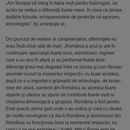
„Am început să merg în Italia mult pentru traininguri, iar
acolo se vedea o diferenţă foarte mare, în ceea ce privea
dotările folosite, echipamentele de protecţie să spunem,
tehnologiile”, îşi aminteşte el.
Din punctul de vedere al competenţelor, diferenţele nu
erau însă chiar atât de mari. „România a avut şi are în
continuare specialişti foarte buni, electricieni, ingineri
care s-au dus în afară şi au performat foarte bine,
diferenţa ţinea mai degrabă între ce lucrau şi cum făceau
anumite lucruri la momentul respectiv; cu toate acestea,
după ce s-a importat o grămadă de tehnologie, de know-
how din afară, oamenii din România au asimilat foarte
repede şi ulterior au ajuns să contribuie foarte mult la
creşterea tehnologică a grupului. România a fost pentru
Enel practic prima ţară unde s-au extins şi cred cu destul
de multă convingere că dacă România şi businessul din
România nu funcţionau bine la momentul respectiv, nu
cred că se mai extindeau.” Astfel, Mihai Peşte este de