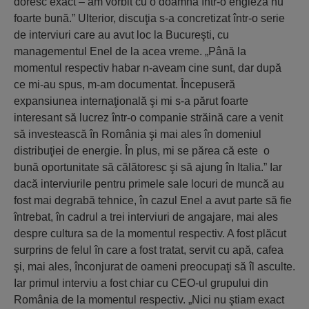
doresc exact – am vorbit cu o doamnă într-o engleză nu
foarte bună.” Ulterior, discuţia s-a concretizat într-o serie
de interviuri care au avut loc la Bucureşti, cu
managementul Enel de la acea vreme. „Până la
momentul respectiv habar n-aveam cine sunt, dar după
ce mi-au spus, m-am documentat. Începuseră
expansiunea internaţională şi mi s-a părut foarte
interesant să lucrez într-o companie străină care a venit
să investească în România şi mai ales în domeniul
distribuţiei de energie. În plus, mi se părea că este o
bună oportunitate să călătoresc şi să ajung în Italia.” Iar
dacă interviurile pentru primele sale locuri de muncă au
fost mai degrabă tehnice, în cazul Enel a avut parte să fie
întrebat, în cadrul a trei interviuri de angajare, mai ales
despre cultura sa de la momentul respectiv. A fost plăcut
surprins de felul în care a fost tratat, servit cu apă, cafea
şi, mai ales, înconjurat de oameni preocupaţi să îl asculte.
Iar primul interviu a fost chiar cu CEO-ul grupului din
România de la momentul respectiv. „Nici nu ştiam exact