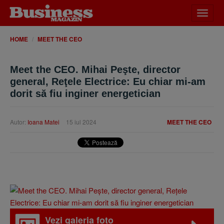
Desch
meniu
HOME
MEET THE CEO
Meet the CEO. Mihai Peşte, director
general, Reţele Electrice: Eu chiar mi-am
dorit să fiu inginer energetician
Autor:
Ioana Matei
15 iul 2024
MEET THE CEO
Vezi galeria foto