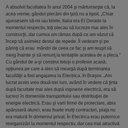
A absolvit facultatea în anul 2004 şi mărturiseşte că, la
acea vreme, gândul plecării din ţară nu a lipsit. „Chiar
ajunsesem să-mi iau bilete, Italia era El Dorado la
momentul respectiv, toţi plecau să lucreze mai ales în
construcţii, dar cumva am rămas după ce am văzut că
încep să asimilez destul de repede. Îi vedeam şi pe
părinţi că erau mândri de ceea ce fac şi am reuşit să
merg înainte şi să renunţ la tentaţiile acestea de a pleca.”
Cu gândul de a-şi construi totuşi o profesie acasă,
opţiunea pe care a ales să meargă după terminarea
facultăţii a fost angajarea la Electrica, în Braşov. „Am
lucrat acolo vreo două-trei luni, având în vedere că ţinta
după facultate mai ales după inginerie electrică, era să
lucrezi în domeniile transportului sau distribuţiei de
energie electrică. Erau şi varii firme de proiectare, abia
apăruseră atunci, erau foarte mulţi contractori, piaţa nu
era matură în domeniul privat. În Electrica erau puternice
reorganizări la momentul respectiv, dar cea mai atractivă