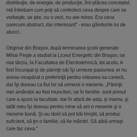
distribuţie, de energie, de producţie, îmi plăcea conceptul,
mă întrebam cum poţi să controlezi ceva despre care se
vorbeşte, se ştie, nu o vezi, nu are miros. Era ceva
oarecum abstract, dar interesant” - erau gândurile lui de
atunci.
Originar din Braşov, după terminarea şcolii generale
Mihai Peşte a studiat la Liceul Energetic din Braşov, iar
mai târziu, la Facultatea de Electrotehnică, tot acolo. A
fost încurajat şi de părinţii săi îşi urmeze pasiunea: ei nu
aveau neapărat o preferinţă pentru viitoarea sa carieră,
dar îşi doreau ca fiul lor să urmeze o meserie. „Părinţii
mei amândoi au fost muncitori, iar în familie sunt primul
care a ajuns la facultate, dar în afară de asta, şi mama, şi
tatăl meu îşi doreau pentru mine să am o meserie şi o
meserie bună. Şi-au dorit să pot trăi liniştit, să produc
suficient, să ţin o familie, să fie mândri. Să aibă urmaşi
care fac ceva.”