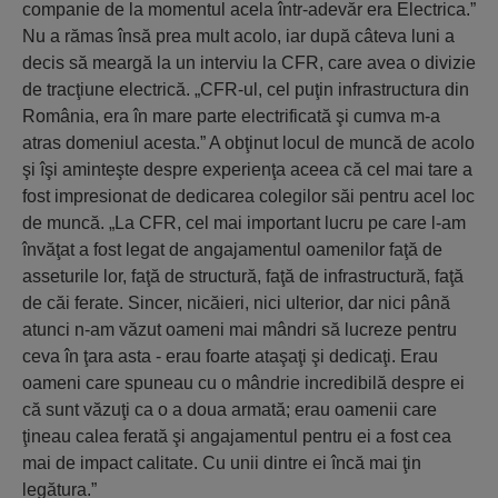
companie de la momentul acela într-adevăr era Electrica.”
Nu a rămas însă prea mult acolo, iar după câteva luni a
decis să meargă la un interviu la CFR, care avea o divizie
de tracţiune electrică. „CFR-ul, cel puţin infrastructura din
România, era în mare parte electrificată şi cumva m-a
atras domeniul acesta.” A obţinut locul de muncă de acolo
şi îşi aminteşte despre experienţa aceea că cel mai tare a
fost impresionat de dedicarea colegilor săi pentru acel loc
de muncă. „La CFR, cel mai important lucru pe care l-am
învăţat a fost legat de angajamentul oamenilor faţă de
asseturile lor, faţă de structură, faţă de infrastructură, faţă
de căi ferate. Sincer, nicăieri, nici ulterior, dar nici până
atunci n-am văzut oameni mai mândri să lucreze pentru
ceva în ţara asta - erau foarte ataşaţi şi dedicaţi. Erau
oameni care spuneau cu o mândrie incredibilă despre ei
că sunt văzuţi ca o a doua armată; erau oamenii care
ţineau calea ferată şi angajamentul pentru ei a fost cea
mai de impact calitate. Cu unii dintre ei încă mai ţin
legătura.”