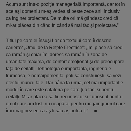
Acum sunt într-o poziţie managerială importantă, dar tot în
acelaşi domeniu m-aş vedea şi peste zece ani, inclusiv
ca inginer proiectant. De multe ori mă gândesc cred că
mi-ar plăcea din când în când să mai fac şi proiectare.”
Titlul pe care el însuşi l-ar da textului care îi descrie
cariera? „Omul de la Reţele Electrice”: „Îmi place să cred
că rămân şi chiar îmi doresc să rămân în zona de
umanitate maximă, de confort emoţional şi de preocupare
faţă de ceilalţi. Tehnologia e importantă, ingineria e
frumoasă, e nemaipomenită, poţi să construieşti, să vezi
efectul muncii tale. Dar până la urmă, cel mai important e
modul în care este călătoria pe care ţi-o faci şi pentru
ceilalţi. Mi-ar plăcea să fiu recunoscut şi cunoscut pentru
omul care am fost, nu neapărat pentru megainginerul care
îmi imaginez eu că aş fi sau aş putea fi.” ■