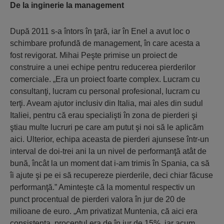
De la inginerie la management
După 2011 s-a întors în ţară, iar în Enel a avut loc o
schimbare profundă de management, în care acesta a
fost revigorat. Mihai Peşte primise un proiect de
construire a unei echipe pentru reducerea pierderilor
comerciale. „Era un proiect foarte complex. Lucram cu
consultanţi, lucram cu personal profesional, lucram cu
terţi. Aveam ajutor inclusiv din Italia, mai ales din sudul
Italiei, pentru că erau specialişti în zona de pierderi şi
ştiau multe lucruri pe care am putut şi noi să le aplicăm
aici. Ulterior, echipa aceasta de pierderi ajunsese într-un
interval de doi-trei ani la un nivel de performanţă atât de
bună, încât la un moment dat i-am trimis în Spania, ca să
îi ajute şi pe ei să recupereze pierderile, deci chiar făcuse
performanţă.” Aminteşte că la momentul respectiv un
punct procentual de pierderi valora în jur de 20 de
milioane de euro. „Am privatizat Muntenia, că aici era
consistenţa, procentul era de în jur de 15%, iar acum