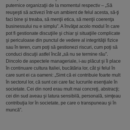
puternice organizaţii de la momentul respectiv – „Să
reuşeşti să activezi într-un ambient de felul acesta, să-ţi
faci bine şi treaba, să menţii etica, să menţii coerenţa
businessului nu e simplu”. A învăţat acolo modul în care
pot fi gestionate discuţiile şi chiar şi situaţiile complicate
şi periculoase din punctul de vedere al integrităţii fizice
sau în teren, cum poţi să gestionezi riscuri, cum poţi să
conduci discuţii astfel încât „să nu se termine rău”.
Dincolo de aspectele manageriale, i-au plăcut şi îi place
în continuare cultura Italiei, bucătăria lor, cât şi felul în
care sunt ei ca oameni: „Simt că ei contribuie foarte mult
în sectorul lor, că sunt cei care fac lucrurile esenţiale în
societate. Cei din nord erau mult mai concreţi, abstracţi;
cei din sud aveau şi latura sensibilă, personală, simţeau
contribuţia lor în societate, pe care o transpuneau şi în
muncă”.