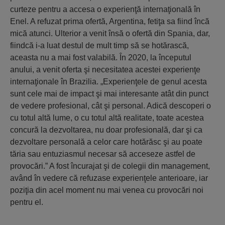
curteze pentru a accesa o experienţă internaţională în
Enel. A refuzat prima ofertă, Argentina, fetiţa sa fiind încă
mică atunci. Ulterior a venit însă o ofertă din Spania, dar,
fiindcă i-a luat destul de mult timp să se hotărască,
aceasta nu a mai fost valabilă. În 2020, la începutul
anului, a venit oferta şi necesitatea acestei experienţe
internaţionale în Brazilia. „Experienţele de genul acesta
sunt cele mai de impact şi mai interesante atât din punct
de vedere profesional, cât şi personal. Adică descoperi o
cu totul altă lume, o cu totul altă realitate, toate acestea
concură la dezvoltarea, nu doar profesională, dar şi ca
dezvoltare personală a celor care hotărăsc şi au poate
tăria sau entuziasmul necesar să acceseze astfel de
provocări.” A fost încurajat şi de colegii din management,
având în vedere că refuzase experienţele anterioare, iar
poziţia din acel moment nu mai venea cu provocări noi
pentru el.