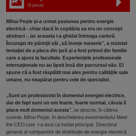
(6 poze)
Mihai Peşte şi-a urmat pasiunea pentru energie
electrică - chiar dacă în copilăria sa era un concept
abstract -, iar aceasta i-a ghidat întreaga carieră.
Încurajat de părinţii săi „să înveţe meserie”, a rezistat
tentaţiei de a pleca din ţară şi a fost primul din familie
care a ajuns la facultate. Experienţele profesionale
internaţionale nu au lipsit însă din parcursul său. El
spune că a fost răsplătit mai ales pentru calităţile sale
umane, nu neapărat pentru cele de specialist.
„Sunt un profesionist în domeniul energiei electrice,
dar de fapt sunt un om foarte, foarte normal, căruia îi
place mult domeniul acesta”,
se descrie, în câteva
cuvinte, Mihai Peşte, în deschiderea evenimentului Meet
the CEO care l-a avut ca invitat principal. Directorul
general al companiilor de distribuţie de energie electrică