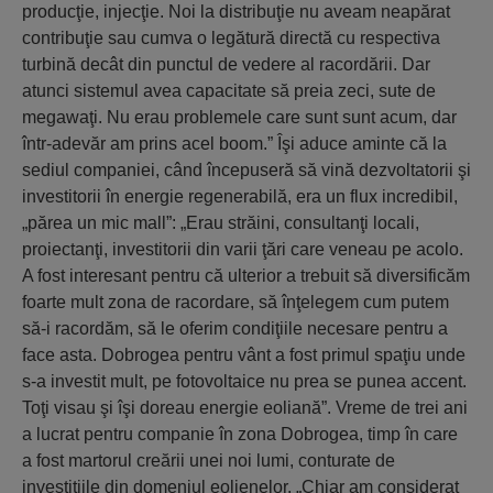
producţie, injecţie. Noi la distribuţie nu aveam neapărat
contribuţie sau cumva o legătură directă cu respectiva
turbină decât din punctul de vedere al racordării. Dar
atunci sistemul avea capacitate să preia zeci, sute de
megawaţi. Nu erau problemele care sunt sunt acum, dar
într-adevăr am prins acel boom.” Îşi aduce aminte că la
sediul companiei, când începuseră să vină dezvoltatorii şi
investitorii în energie regenerabilă, era un flux incredibil,
„părea un mic mall”: „Erau străini, consultanţi locali,
proiectanţi, investitorii din varii ţări care veneau pe acolo.
A fost interesant pentru că ulterior a trebuit să diversificăm
foarte mult zona de racordare, să înţelegem cum putem
să-i racordăm, să le oferim condiţiile necesare pentru a
face asta. Dobrogea pentru vânt a fost primul spaţiu unde
s-a investit mult, pe fotovoltaice nu prea se punea accent.
Toţi visau şi îşi doreau energie eoliană”. Vreme de trei ani
a lucrat pentru companie în zona Dobrogea, timp în care
a fost martorul creării unei noi lumi, conturate de
investiţiile din domeniul eolienelor. „Chiar am considerat