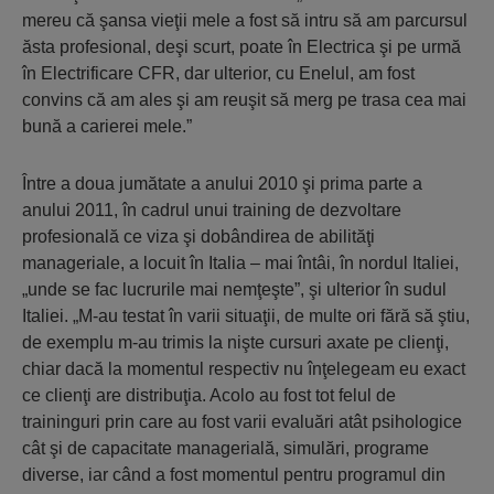
mereu că şansa vieţii mele a fost să intru să am parcursul
ăsta profesional, deşi scurt, poate în Electrica şi pe urmă
în Electrificare CFR, dar ulterior, cu Enelul, am fost
convins că am ales şi am reuşit să merg pe trasa cea mai
bună a carierei mele.”
Între a doua jumătate a anului 2010 şi prima parte a
anului 2011, în cadrul unui training de dezvoltare
profesională ce viza şi dobândirea de abilităţi
manageriale, a locuit în Italia – mai întâi, în nordul Italiei,
„unde se fac lucrurile mai nemţeşte”, şi ulterior în sudul
Italiei. „M-au testat în varii situaţii, de multe ori fără să ştiu,
de exemplu m-au trimis la nişte cursuri axate pe clienţi,
chiar dacă la momentul respectiv nu înţelegeam eu exact
ce clienţi are distribuţia. Acolo au fost tot felul de
traininguri prin care au fost varii evaluări atât psihologice
cât şi de capacitate managerială, simulări, programe
diverse, iar când a fost momentul pentru programul din