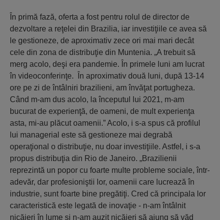
În primă fază, oferta a fost pentru rolul de director de
dezvoltare a reţelei din Brazilia, iar investiţiile ce avea să
le gestioneze, de aproximativ zece ori mai mari decât
cele din zona de distribuţie din Muntenia. „A trebuit să
merg acolo, deşi era pandemie. În primele luni am lucrat
în videoconferinţe. În aproximativ două luni, după 13-14
ore pe zi de întâlniri brazilieni, am învăţat portugheza.
Când m-am dus acolo, la începutul lui 2021, m-am
bucurat de experienţă, de oameni, de mult experienţa
asta, mi-au plăcut oamenii.” Acolo, i s-a spus că profilul
lui managerial este să gestioneze mai degrabă
operaţional o distribuţie, nu doar investiţiile. Astfel, i s-a
propus distribuţia din Rio de Janeiro. „Brazilienii
reprezintă un popor cu foarte multe probleme sociale, într-
adevăr, dar profesioniştii lor, oamenii care lucrează în
industrie, sunt foarte bine pregătiţi. Cred că principala lor
caracteristică este legată de inovaţie - n-am întâlnit
nicăieri în lume şi n-am auzit nicăieri să ajung să văd