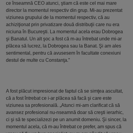
ce înseamnă CEO atunci, ştiam că este cel mai mare
director la momentul respectiv din grup. Mi-au prezentat
viziunea grupului de la momentul respectiv, că au
achiziţionat prin privatizare două distribuţii care nu era
niciuna în Bucureşti. La momentul acela erau Dobrogea
şi Banatul. Un alt şoc a fost că m-au întrebat unde mi-ar
plăcea să lucrez, la Dobrogea sau la Banat. Şi am ales
sentimental, pentru că avusesem în facultate conexiuni
destul de multe cu Constanţa.”
A fost plăcut impresionat de faptul că se simţea ascultat,
că a fost întrebat ce i-ar plăcea să facă şi care este
viziunea sa profesională. „Atunci mi-am clarificat că să
avansez profesional nu-nseamnă doar să creşti ierarhic,
ci şi să te specializezi pe un anumit domeniu. Şi sincer, la
momentul acela, că m-au întrebat ce prefer, am spus că