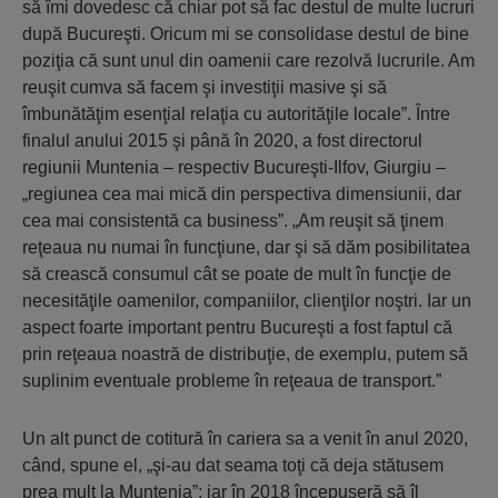
să îmi dovedesc că chiar pot să fac destul de multe lucruri
după Bucureşti. Oricum mi se consolidase destul de bine
poziţia că sunt unul din oamenii care rezolvă lucrurile. Am
reuşit cumva să facem şi investiţii masive şi să
îmbunătăţim esenţial relaţia cu autorităţile locale”. Între
finalul anului 2015 şi până în 2020, a fost directorul
regiunii Muntenia – respectiv Bucureşti-Ilfov, Giurgiu –
„regiunea cea mai mică din perspectiva dimensiunii, dar
cea mai consistentă ca business”. „Am reuşit să ţinem
reţeaua nu numai în funcţiune, dar şi să dăm posibilitatea
să crească consumul cât se poate de mult în funcţie de
necesităţile oamenilor, companiilor, clienţilor noştri. Iar un
aspect foarte important pentru Bucureşti a fost faptul că
prin reţeaua noastră de distribuţie, de exemplu, putem să
suplinim eventuale probleme în reţeaua de transport.”
Un alt punct de cotitură în cariera sa a venit în anul 2020,
când, spune el, „şi-au dat seama toţi că deja stătusem
prea mult la Muntenia”; iar în 2018 începuseră să îl