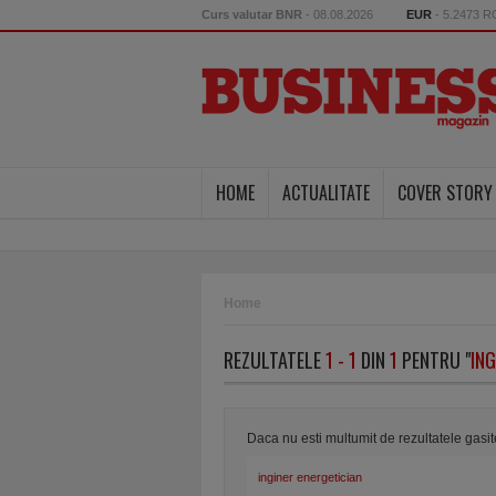
Curs valutar BNR
- 08.08.2026
EUR
- 5.2473 
HOME
ACTUALITATE
COVER STORY
Home
REZULTATELE
1 - 1
DIN
1
PENTRU "
ING
Daca nu esti multumit de rezultatele gasi