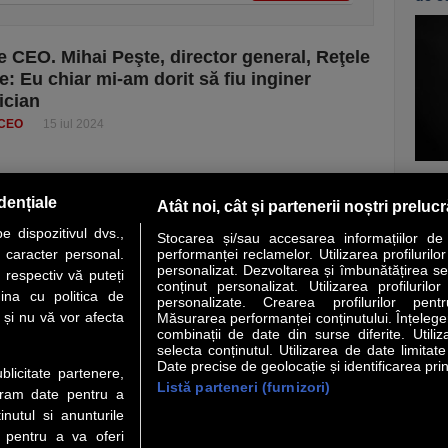
e CEO. Mihai Peşte, director general, Reţele
e: Eu chiar mi-am dorit să fiu inginer
ician
 CEO
15 iul 2024
vezi c
dențiale
Atât noi, cât și partenerii noștri preluc
 dispozitivul dvs.,
Stocarea și/sau accesarea informațiilor de
u caracter personal.
performanței reclamelor. Utilizarea profilurilo
personalizat. Dezvoltarea și îmbunătățirea serv
 respectiv vă puteți
conținut personalizat. Utilizarea profilurilor
VER STORY
LIDERI
ANALIZE
HI-TECH
MEET THE CEO
ina cu politica de
personalizate. Crearea profilurilor pentr
i și nu vă vor afecta
Măsurarea performanței conținutului. Înțelegere
combinații de date din surse diferite. Utiliz
uri utile
Servicii
selecta conținutul. Utilizarea de date limitat
Date precise de geolocație și identificarea prin
ublicitate partenere,
Listă parteneri (furnizori)
Financiar
Politica de confidentialitate
Newsletter
ucram date pentru a
 Noi
Termeni si conditii
RSS
nutul si anunturile
t Redactie
About cookies
., pentru a va oferi