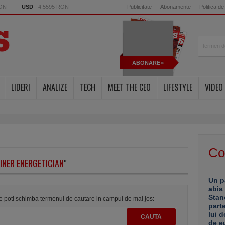
RON
USD
- 4.5595 RON
Publicitate
Abonamente
Politica de
ABONARE
LIDERI
ANALIZE
TECH
MEET THE CEO
LIFESTYLE
VIDEO
Co
INER ENERGETICIAN
"
Un p
abia
Stan
te poti schimba termenul de cautare in campul de mai jos:
part
lui d
de e