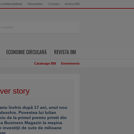
 confidentialitate
Newsletter
Contact
Arhiva BM
ECONOMIE CIRCULARĂ
REVISTA BM
Cataloage BM
Evenimente
ver story
ariu închis după 17 ani, unul nou
 deschis. Povestea lui Iulian
ciu de la primul premiu primit din
ea Business Magazin la maşina
e investiţii de sute de milioane
uro