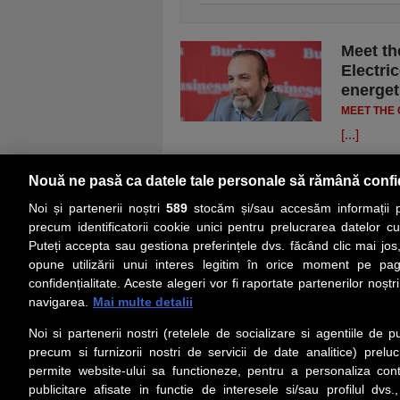
Meet th
Electric
energet
MEET THE
[...]
Nouă ne pasă ca datele tale personale să rămână confi
Noi și partenerii noștri
589
stocăm și/sau accesăm informații pe
precum identificatorii cookie unici pentru prelucrarea datelor c
Puteți accepta sau gestiona preferințele dvs. făcând clic mai jos,
PRIMA PAGINĂ
ACTUALITATE
CO
opune utilizării unui interes legitim în orice moment pe pag
confidențialitate. Aceste alegeri vor fi raportate partenerilor noștr
navigarea.
Mai multe detalii
Social
Link-
Noi si partenerii nostri (retelele de socializare si agentiile de p
Z
iarul 
Urmareste-ne pe Facebook
precum si furnizorii nostri de servicii de date analitice) prel
Despre
permite website-ului sa functioneze, pentru a personaliza conti
Contac
publicitare afisate in functie de interesele si/sau profilul dvs