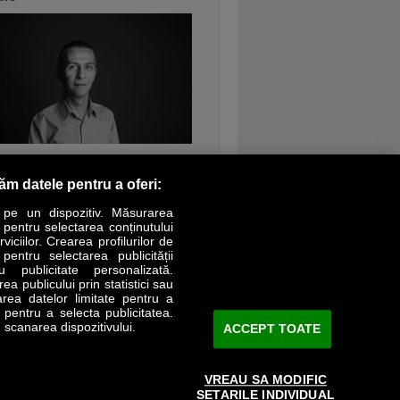
ontinuarea
răm datele pentru a oferi:
 pe un dispozitiv. Măsurarea
r pentru selectarea conținutului
iciilor. Crearea profilurilor de
 pentru selectarea publicității
LIFESTYLE
SPECIAL
OPINII
u publicitate personalizată.
a publicului prin statistici sau
area datelor limitate pentru a
Revista Business Magazin
e pentru a selecta publicitatea.
 scanarea dispozitivului.
ACCEPT TOATE
Abonează-te şi primeşte revista acasă
saptămânal
VREAU SA MODIFIC
Discount:
15%
SETARILE INDIVIDUAL