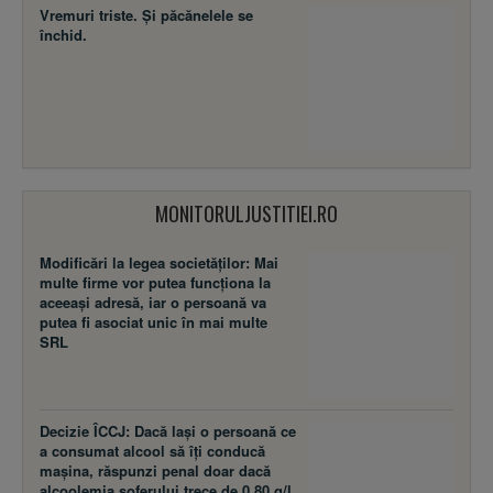
Vremuri triste. Şi păcănelele se
închid.
MONITORULJUSTITIEI.RO
Modificări la legea societăţilor: Mai
multe firme vor putea funcţiona la
aceeaşi adresă, iar o persoană va
putea fi asociat unic în mai multe
SRL
Decizie ÎCCJ: Dacă laşi o persoană ce
a consumat alcool să îţi conducă
maşina, răspunzi penal doar dacă
alcoolemia şoferului trece de 0,80 g/l