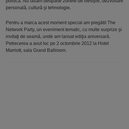
politicǎ. Nu lăsăm deoparte zonele de lifestyle, dezvoltare
personalǎ, culturǎ şi tehnologie.
Pentru a marca acest moment special am pregătit The
Network Party, un eveniment tematic, cu multe surprize şi
invitaţi de seamă, unde am lansat ediţia aniversară.
Petrecerea a avut loc pe 2 octombrie 2012 la Hotel
Marriott, sala Grand Ballroom.