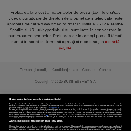
Preluarea fără cost a materialelor de presă (text, foto si/sau
video), purtătoare de drepturi de proprietate intelectuală, este
aprobată de către www.bmag.ro doar în limita a 250 de semne.
Spaţiile şi URL-ul/hyperlink-ul nu sunt luate în considerare în
numerotarea semnelor. Preluarea de informaţii poate fi făcută
numai în acord cu termenii agreaţi şi menţionaţi in
această
pagină
.
Termeni și condiții
Confidențialitate
Cookies
Contact
Copyright © 2025 BUSINESSMEX S.A.
Nouă ne pasă ca datele tale personale să rămână confidențiale
Noi și partenerii noștri
589
stocăm și/sau accesăm informații pe dispozitivul dvs., precum identificatorii cookie unici pentru prelucrarea datelor cu caracter personal. Puteți accepta
sau gestiona preferințele dvs. făcând clic mai jos, respectiv vă puteți opune utilizării unui interes legitim în orice moment pe pagina cu politica de confidențialitate. Aceste alegeri vor
fi raportate partenerilor noștri și nu vă vor afecta navigarea.
Mai multe detalii
Noi si partenerii nostri (retelele de socializare si agentiile de publicitate partenere, precum si furnizorii nostri de servicii de date analitice) prelucram date pentru a permite
website-ului sa functioneze, pentru a personaliza continutul si anunturile publicitare afisate in functie de interesele si/sau profilul dvs., pentru a va oferi functionalitati aferente
retelelor de socializare si pentru a analiza traficul pe website. Beneficiati de drepturile prevazute de art. 15-22 din GDPR in legatura cu prelucrarea datelor cu caracter personal.
Aceste drepturi pot fi exercitate prin modalitatea indicata
aici
. Prin click pe “ACCEPT TOATE”, acceptati folosirea tuturor Tehnologiilor de tip Cookie, care implica inclusiv acceptul
dvs. cu privire la stocarea/accesarea informatiilor de catre Vendor-ii cu care colaboram. Prin click pe “VREAU SA MODIFIC SETARILE INDIVIDUAL” puteti schimba preferintele in
mod individual, mai putin cele legate de cookie strict necesare pentru functionarea website-ului.
Atât noi, cât și partenerii noștri prelucrăm datele pentru a oferi:
Stocarea și/sau accesarea informațiilor de pe un dispozitiv. Măsurarea performanței reclamelor. Utilizarea profilurilor pentru selectarea conținutului personalizat. Dezvoltarea și
îmbunătățirea serviciilor. Crearea profilurilor de conținut personalizat. Utilizarea profilurilor pentru selectarea publicității personalizate. Crearea profilurilor pentru publicitate
personalizată. Măsurarea performanței conținutului. Înțelegerea publicului prin statistici sau combinații de date din surse diferite. Utilizarea datelor limitate pentru a selecta