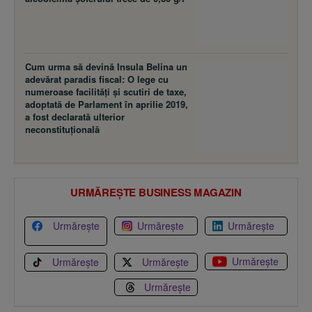
Cum urma să devină Insula Belina un
adevărat paradis fiscal: O lege cu
numeroase facilităţi şi scutiri de taxe,
adoptată de Parlament în aprilie 2019,
a fost declarată ulterior
neconstituţională
URMĂREȘTE BUSINESS MAGAZIN
Urmărește
Urmărește
Urmărește
Urmărește
Urmărește
Urmărește
Urmărește