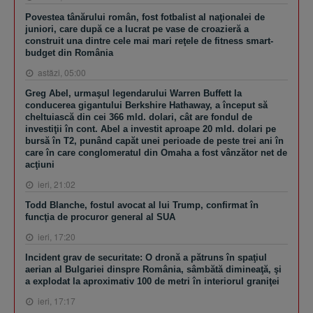
Povestea tânărului român, fost fotbalist al naţionalei de
juniori, care după ce a lucrat pe vase de croazieră a
construit una dintre cele mai mari reţele de fitness smart-
budget din România
astăzi, 05:00
Greg Abel, urmaşul legendarului Warren Buffett la
conducerea gigantului Berkshire Hathaway, a început să
cheltuiască din cei 366 mld. dolari, cât are fondul de
investiţii în cont. Abel a investit aproape 20 mld. dolari pe
bursă în T2, punând capăt unei perioade de peste trei ani în
care în care conglomeratul din Omaha a fost vânzător net de
acţiuni
ieri, 21:02
Todd Blanche, fostul avocat al lui Trump, confirmat în
funcţia de procuror general al SUA
ieri, 17:20
Incident grav de securitate: O dronă a pătruns în spaţiul
aerian al Bulgariei dinspre România, sâmbătă dimineaţă, şi
a explodat la aproximativ 100 de metri în interiorul graniţei
ieri, 17:17