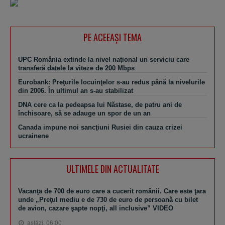
PE ACEEAŞI TEMA
UPC România extinde la nivel naţional un serviciu care
transferă datele la viteze de 200 Mbps
Eurobank: Preţurile locuinţelor s-au redus până la nivelurile
din 2006. În ultimul an s-au stabilizat
DNA cere ca la pedeapsa lui Năstase, de patru ani de
închisoare, să se adauge un spor de un an
Canada impune noi sancţiuni Rusiei din cauza crizei
ucrainene
ULTIMELE DIN ACTUALITATE
Vacanţa de 700 de euro care a cucerit românii. Care este ţara
unde „Preţul mediu e de 730 de euro de persoană cu bilet
de avion, cazare şapte nopţi, all inclusive” VIDEO
astăzi, 06:00