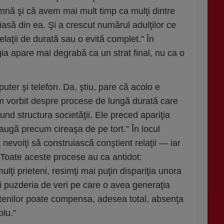
mnă şi că avem mai mult timp ca mulţi dintre
iasă din ea. Şi a crescut numărul adulţilor ce
aţii de durată sau o evită complet.” În
ia apare mai degrabă ca un strat final, nu ca o
uter şi telefon. Da, ştiu, pare că acolo e
m vorbit despre procese de lungă durată care
nd structura societăţii. Ele preced apariţia
augă precum cireaşa de pe tort.” În locul
 nevoiţi să construiască conştient relaţii — iar
 „Toate aceste procese au ca antidot:
lţi prieteni, resimţi mai puţin dispariţia unora
ai puzderia de veri pe care o avea generaţia
ietenilor poate compensa, adesea total, absenţa
lu.”