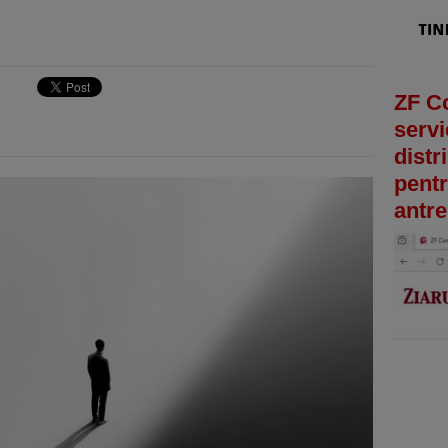
ZF C
servi
distr
pentr
antre