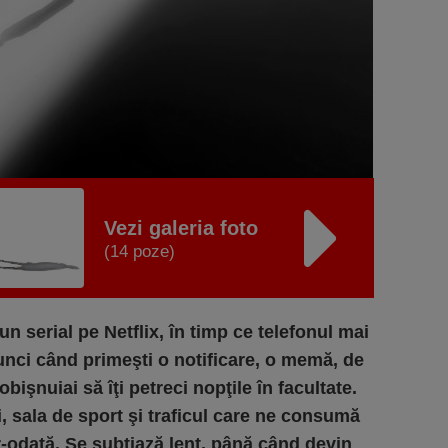
Vezi galeria foto
(14 poze)
un serial pe Netflix, în timp ce telefonul mai
unci când primeşti o notificare, o memă, de
bişnuiai să îţi petreci nopţile în facultate.
i, sala de sport şi traficul care ne consumă
tr-odată. Se subţiază lent, până când devin