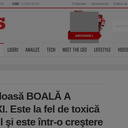
RON
USD
- 4.5595 RON
Publicitate
Abonamente
Politica de
ABONARE
LIDERI
ANALIZE
TECH
MEET THE CEO
LIFESTYLE
VIDEO
uloasă BOALĂ A
 Este la fel de toxică
şi este într-o creştere