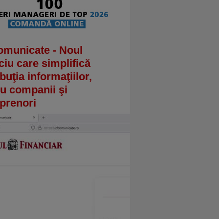
omunicate - Noul
ciu care simplifică
ibuţia informaţiilor,
u companii şi
prenori