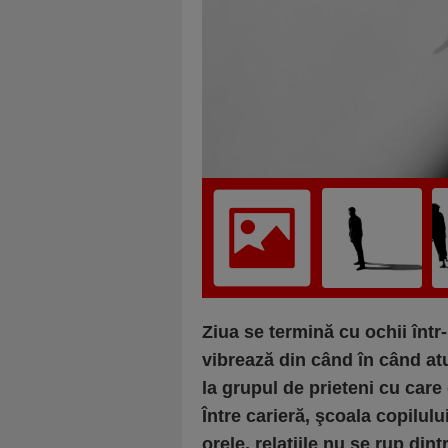
Ziua se termină cu ochii într-
vibrează din când în când at
la grupul de prieteni cu care o
Între carieră, şcoala copilulu
orele, relaţiile nu se rup din