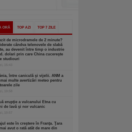
A ORĂ
TOP AZI
TOP 7 ZILE
uzit de microdramele de 2 minute?
derate cândva telenovele de slabă
ate, au devenit între timp o industrie
d. dolari prin care China cucereşte
e studiouri
zi, 15:43
ia, între caniculă şi vijelii. ANM a
mai multe avertizări meteo pentru
oarele zile
zi, 10:58
ă erupţie a vulcanului Etna cu
ni de lavă şi nor vulcanic
zi, 10:57
ul este în creştere în Franţa. Ţara
mai avut o rată atât de mare din