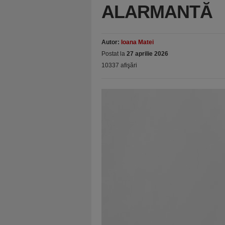
ALARMANTĂ
Autor:
Ioana Matei
Postat la
27 aprilie 2026
10337 afişări