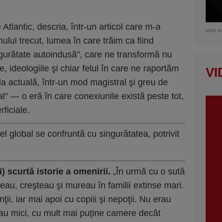
tlantic, descria, într-un articol care m-a
vezi c
nului trecut, lumea în care trăim ca fiind
gurătate autoindusă”, care ne transformă nu
ile, ideologiile şi chiar felul în care ne raportăm
VI
da actuală, într-un mod magistral şi greu de
ial” — o eră în care conexiunile există peste tot,
ficiale.
vel global se confruntă cu singurătatea, potrivit
) scurtă istorie a omenirii.
„În urmă cu o sută
eau, creşteau şi mureau în familii extinse mari.
nţii, iar mai apoi cu copiii şi nepoţii. Nu erau
rau mici, cu mult mai puţine camere decât