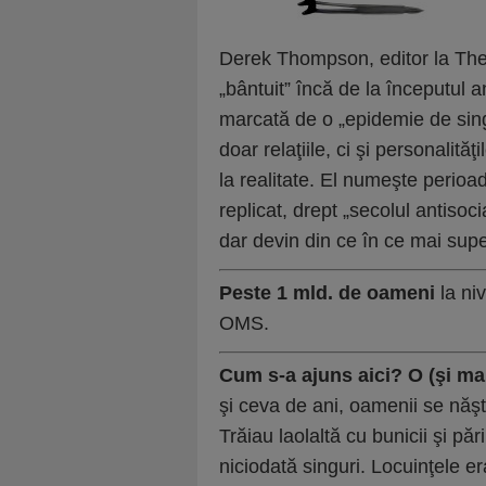
Derek Thompson, editor la The A
„bântuit” încă de la începutul a
marcată de o „epidemie de sin
doar relaţiile, ci şi personalităţ
la realitate. El numeşte perioa
replicat, drept „secolul antisoc
dar devin din ce în ce mai super
Peste 1 mld. de oameni
la ni
OMS.
Cum s-a ajuns aici? O (şi mai
şi ceva de ani, oamenii se năşt
Trăiau laolaltă cu bunicii şi pări
niciodată singuri. Locuinţele e