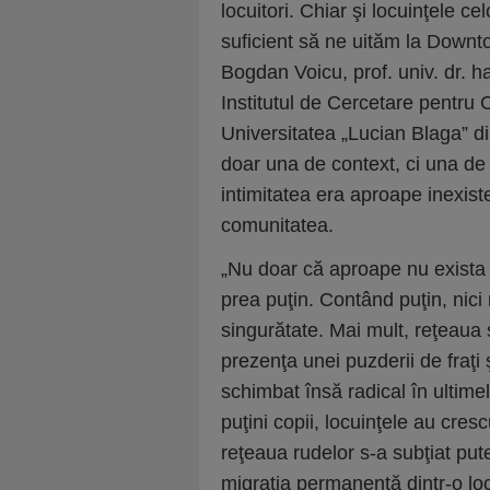
locuitori. Chiar şi locuinţele c
suficient să ne uităm la Downt
Bogdan Voicu, prof. univ. dr. 
Institutul de Cercetare pentru C
Universitatea „Lucian Blaga” d
doar una de context, ci una de 
intimitatea era aproape inexiste
comunitatea.
„Nu doar că aproape nu exista 
prea puţin. Contând puţin, nic
singurătate. Mai mult, reţeaua 
prezenţa unei puzderii de fraţi 
schimbat însă radical în ultimel
puţini copii, locuinţele au cre
reţeaua rudelor s-a subţiat pute
migraţia permanentă dintr-o local