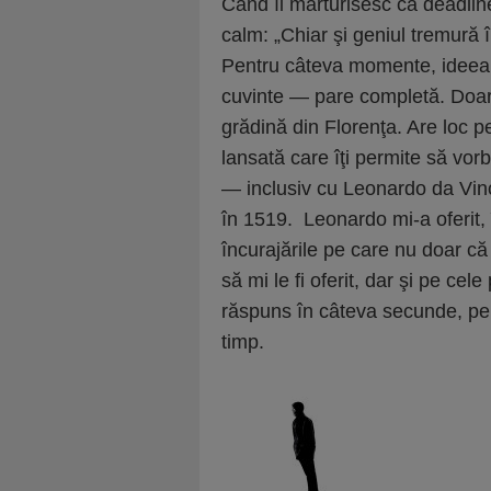
Când îi mărturisesc că deadlin
calm: „Chiar şi geniul tremură
Pentru câteva momente, ideea d
cuvinte — pare completă. Doar 
grădină din Florenţa. Are loc
lansată care îţi permite să vorb
— inclusiv cu Leonardo da Vinc
în 1519. Leonardo mi-a oferit, î
încurajările pe care nu doar că 
să mi le fi oferit, dar şi pe cel
răspuns în câteva secunde, pentr
timp.