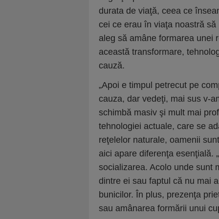
durata de viaţă, ceea ce însea
cei ce erau în viaţa noastră să 
aleg să amâne formarea unei rel
această transformare, tehnolog
cauză.
„Apoi e timpul petrecut pe comp
cauza, dar vedeţi, mai sus v-a
schimbă masiv şi mult mai profu
tehnologiei actuale, care se ad
reţelelor naturale, oamenii sunt
aici apare diferenţa esenţială.
socializarea. Acolo unde sunt mu
dintre ei sau faptul că nu mai 
bunicilor. În plus, prezenţa pr
sau amânarea formării unui cup