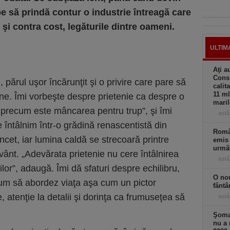
epe să prindă contur o industrie întreagă care
 şi contra cost, legăturile dintre oameni.
ULTIM
Aţi a
Consi
 părul uşor încărunţit şi o privire care pare să
calit
11 ml
ne. Îmi vorbeşte despre prietenie ca despre o
maril
, precum este mâncarea pentru trup”, şi îmi
astă
 întâlnim într-o grădină renascentistă din
Român
cet, iar lumina caldă se strecoară printre
emis 
următ
vânt. „Adevărata prietenie nu cere întâlnirea
astă
imilor”, adaugă. Îmi dă sfaturi despre echilibru,
O nou
cum să abordez viaţa aşa cum un pictor
fântâ
atenţie la detalii şi dorinţa ca frumuseţea să
astă
Şomaj
nu a 