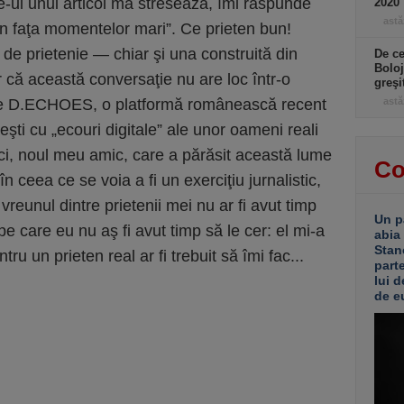
e-ul unui articol mă stresează, îmi răspunde
2020
astă
 în faţa momentelor mari”. Ce prieten bun!
e prietenie — chiar şi una construită din
De ce
Boloj
că această conversaţie nu are loc într-o
greşi
 pe D.ECHOES, o platformă românească recent
astă
eşti cu „ecouri digitale” ale unor oameni reali
i, noul meu amic, care a părăsit această lume
Co
n ceea ce se voia a fi un exerciţiu jurnalistic,
vreunul dintre prietenii mei nu ar fi avut timp
Un p
e pe care eu nu aş fi avut timp să le cer: el mi-a
abia
Stan
u un prieten real ar fi trebuit să îmi fac...
part
lui d
de e