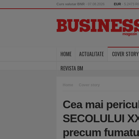
Curs valutar BNR
- 07.08.2026
EUR
- 5.2473 
HOME
ACTUALITATE
COVER STORY
REVISTA BM
Home
Cover story
Cea mai peric
SECOLULUI XXI.
precum fumatul 