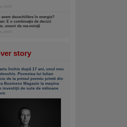
zi, 10:57
 avem dezechilibre în energie?
an: E o combinaţie de decizii
te, uneori de rea-voinţă
zi, 10:57
ver story
ariu închis după 17 ani, unul nou
 deschis. Povestea lui Iulian
ciu de la primul premiu primit din
ea Business Magazin la maşina
e investiţii de sute de milioane
uro