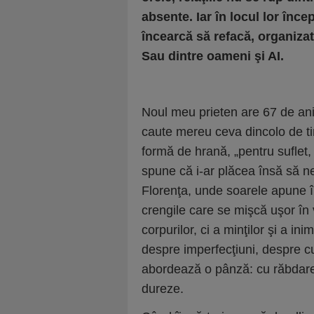
absente. Iar în locul lor înc
încearcă să refacă, organizat
Sau dintre oameni şi AI.
Noul meu prieten are 67 de ani,
caute mereu ceva dincolo de ti
formă de hrană, „pentru suflet
spune că i-ar plăcea însă să ne
Florenţa, unde soarele apune în
crengile care se mişcă uşor în 
corpurilor, ci a minţilor şi a in
despre imperfecţiuni, despre 
abordează o pânză: cu răbdare, 
dureze.