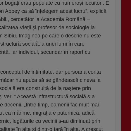
elor bogaţi erau populate cu numeroşi locuitori. E
on Abbey ca să înţelegem acest lucru”, explică
habil., cercetător la Academia Română –
alitatea Vieţii şi profesor de sociologie la
in Sibiu. Imaginea pe care o descrie nu este
structură socială, a unei lumi în care
ntă, iar individul, secundar în raport cu
conceptul de intimitate, dar persoana conta
i măcar nu apuca să se gândească cineva la
socială era construită de la naştere prin
şi veri.” Această infrastructură socială s-a
e decenii. „Între timp, oamenii fac mult mai
scut ca mărime, migraţia e puternică, adică
rnic, legăturile cu vecinii s-au diminuat prin
itate în alta şi dintr-o ţară în alta. A crescut