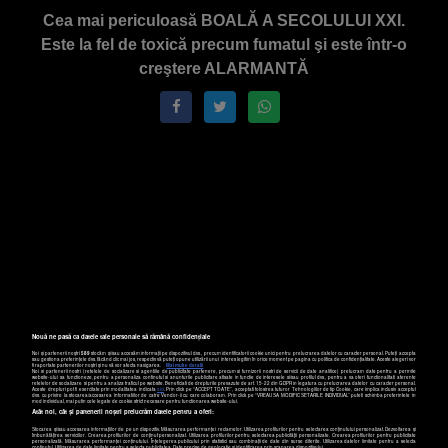
Cea mai periculoasă BOALĂ A SECOLULUI XXI.
Este la fel de toxică precum fumatul şi este într-o
creştere ALARMANTĂ
Nouă ne pasă ca datele tale personale să rămână confidențiale
Noi și partenerii noștri
589
stocăm și/sau accesăm informații pe dispozitivul dvs., precum identificatorii cookie unici pentru prelucrarea datelor cu caracter personal. Puteți accepta
sau gestiona preferințele dvs. făcând clic mai jos, respectiv vă puteți opune utilizării unui interes legitim în orice moment pe pagina cu politica de confidențialitate. Aceste alegeri vor
fi raportate partenerilor noștri și nu vă vor afecta navigarea.
Mai multe detalii
Noi si partenerii nostri (retelele de socializare si agentiile de publicitate partenere, precum si furnizorii nostri de servicii de date analitice) prelucram date pentru a permite
website-ului sa functioneze, pentru a personaliza continutul si anunturile publicitare afisate in functie de interesele si/sau profilul dvs., pentru a va oferi functionalitati aferente
retelelor de socializare si pentru a analiza traficul pe website. Beneficiati de drepturile prevazute de art. 15-22 din GDPR in legatura cu prelucrarea datelor cu caracter personal.
Aceste drepturi pot fi exercitate prin modalitatea indicata
aici
. Prin click pe “ACCEPT TOATE”, acceptati folosirea tuturor Tehnologiilor de tip Cookie, care implica inclusiv acceptul
dvs. cu privire la stocarea/accesarea informatiilor de catre Vendor-ii cu care colaboram. Prin click pe “VREAU SA MODIFIC SETARILE INDIVIDUAL” puteti schimba preferintele in
mod individual, mai putin cele legate de cookie strict necesare pentru functionarea website-ului.
Atât noi, cât și partenerii noștri prelucrăm datele pentru a oferi:
Stocarea și/sau accesarea informațiilor de pe un dispozitiv. Măsurarea performanței reclamelor. Utilizarea profilurilor pentru selectarea conținutului personalizat. Dezvoltarea și
îmbunătățirea serviciilor. Crearea profilurilor de conținut personalizat. Utilizarea profilurilor pentru selectarea publicității personalizate. Crearea profilurilor pentru publicitate
personalizată. Măsurarea performanței conținutului. Înțelegerea publicului prin statistici sau combinații de date din surse diferite. Utilizarea datelor limitate pentru a selecta
conținutul. Utilizarea de date limitate pentru a selecta publicitatea. Date precise de geolocație și identificarea prin scanarea dispozitivului.