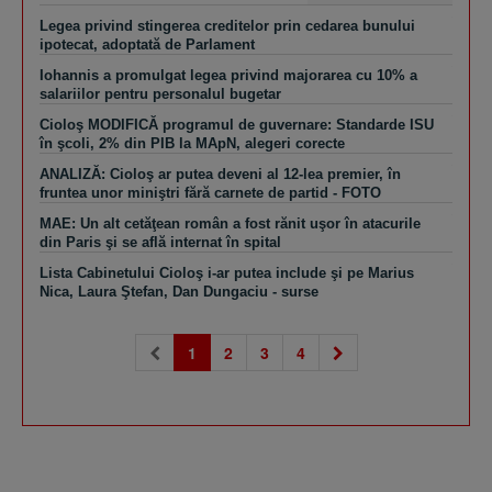
Legea privind stingerea creditelor prin cedarea bunului
ipotecat, adoptată de Parlament
Iohannis a promulgat legea privind majorarea cu 10% a
salariilor pentru personalul bugetar
Cioloş MODIFICĂ programul de guvernare: Standarde ISU
în şcoli, 2% din PIB la MApN, alegeri corecte
ANALIZĂ: Cioloş ar putea deveni al 12-lea premier, în
fruntea unor miniştri fără carnete de partid - FOTO
MAE: Un alt cetăţean român a fost rănit uşor în atacurile
din Paris şi se află internat în spital
Lista Cabinetului Cioloş i-ar putea include şi pe Marius
Nica, Laura Ştefan, Dan Dungaciu - surse
(current)
1
2
3
4