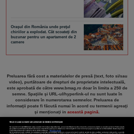
Oraşul din România unde preţul
chiriilor a explodat. Cât scoateţi din
buzunar pentru un apartament de 2
camere
Preluarea fără cost a materialelor de presă (text, foto si/sau
video), purtătoare de drepturi de proprietate intelectuală,
este aprobată de către www.bmag.ro doar în limita a 250 de
semne. Spaţiile şi URL-ul/hyperlink-ul nu sunt luate în
considerare în numerotarea semnelor. Preluarea de
informaţii poate fi făcută numai în acord cu termenii agreaţi
şi menţionaţi in
această pagină
.
Nouă ne pasă ca datele tale personale să rămână confidențiale
Noi și partenerii noștri
589
stocăm și/sau accesăm informații pe dispozitivul dvs., precum identificatorii cookie unici pentru prelucrarea datelor cu caracter personal. Puteți accepta
sau gestiona preferințele dvs. făcând clic mai jos, respectiv vă puteți opune utilizării unui interes legitim în orice moment pe pagina cu politica de confidențialitate. Aceste alegeri vor
fi raportate partenerilor noștri și nu vă vor afecta navigarea.
Mai multe detalii
Noi si partenerii nostri (retelele de socializare si agentiile de publicitate partenere, precum si furnizorii nostri de servicii de date analitice) prelucram date pentru a permite
website-ului sa functioneze, pentru a personaliza continutul si anunturile publicitare afisate in functie de interesele si/sau profilul dvs., pentru a va oferi functionalitati aferente