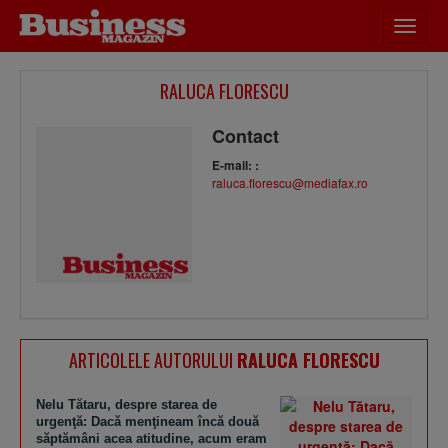
Desch
meniu
RALUCA FLORESCU
Contact
E-mail: :
raluca.florescu@mediafax.ro
ARTICOLELE AUTORULUI
RALUCA FLORESCU
Nelu Tătaru, despre starea de
urgenţă: Dacă menţineam încă două
săptămâni acea atitudine, acum eram