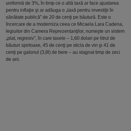
uniformă de 3%, în timp ce o altă taxă ar face ajustarea
pentru inflaţie şi ar adăuga o „taxă pentru investiţii în
sănătate publică” de 20 de cenţi pe băutură. Este o
încercare de a moderniza ceea ce Micaela Lara Cadena,
legiuitor din Camera Reprezentanţilor, numeşte un sistem
„plat, regresiv”, în care taxele – 1,60 dolari pe litrul de
băuturi spirtoase, 45 de cenţi pe sticla de vin şi 41 de
cenţi pe galonul (3,8l) de bere – au stagnat timp de zeci
de ani.