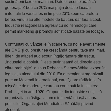
susţinătorii taxelor mai mari. Datele recente arată că
generaţia Z bea cu 20% mai puţin decât o făceau
milenialii la vârsta lor, în timp ce 23% spun că preferă
berea, vinul sau alte modele de băuturi, dar fără alcool.
Industria reacţionează agresiv cu noi tehnologii care
permit marketing şi promoţii sofisticate bazate pe locaţie.
Confruntaţi cu vânzările în scădere, cu noile avertismente
ale OMS şi cu presiunea crescândă pentru taxe mai mari,
liderii de afaceri aud ecouri îngrijorătoare din trecut.
„Industriei alcoolului îi este puţin teamă că direcţia este
către prohibiţie”, a spus Rebecca Stamey-White, expert în
legislaţia alcoolului din 2010. Ea a menţionat organizaţii
precum Movendi International, care îşi are rădăcinile în
mişcările de moderaţie care au contribuit la instituirea
Prohibiţiei în anii 1920. Grupurile din industrie susţin că
organizaţia a câştigat acum o influenţă uriaşă asupra
politicilor Organizaţiei Mondiale a Sănătăţii privind
alcoolul.