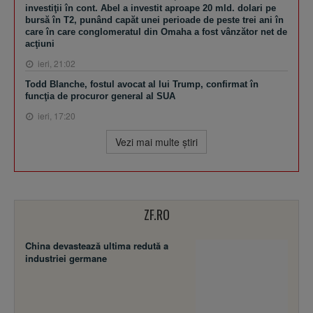
investiţii în cont. Abel a investit aproape 20 mld. dolari pe
bursă în T2, punând capăt unei perioade de peste trei ani în
care în care conglomeratul din Omaha a fost vânzător net de
acţiuni
ieri, 21:02
Todd Blanche, fostul avocat al lui Trump, confirmat în
funcţia de procuror general al SUA
ieri, 17:20
Vezi mai multe ştiri
ZF.RO
China devastează ultima redută a
industriei germane