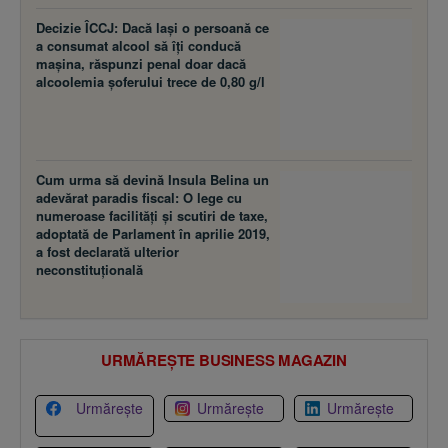
Decizie ÎCCJ: Dacă laşi o persoană ce
a consumat alcool să îţi conducă
maşina, răspunzi penal doar dacă
alcoolemia şoferului trece de 0,80 g/l
Cum urma să devină Insula Belina un
adevărat paradis fiscal: O lege cu
numeroase facilităţi şi scutiri de taxe,
adoptată de Parlament în aprilie 2019,
a fost declarată ulterior
neconstituţională
URMĂREȘTE BUSINESS MAGAZIN
Urmărește
Urmărește
Urmărește