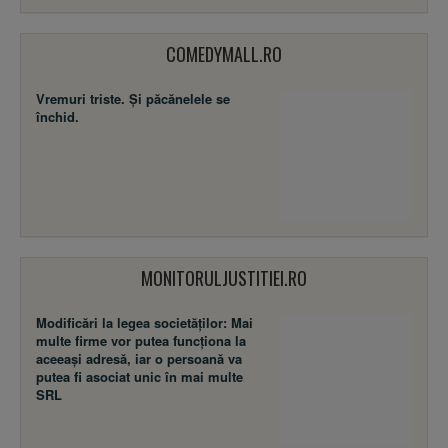
COMEDYMALL.RO
Vremuri triste. Şi păcănelele se
închid.
MONITORULJUSTITIEI.RO
Modificări la legea societăţilor: Mai
multe firme vor putea funcţiona la
aceeaşi adresă, iar o persoană va
putea fi asociat unic în mai multe
SRL