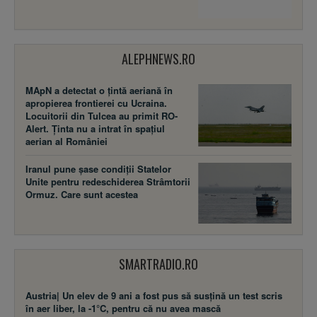
ALEPHNEWS.RO
MApN a detectat o țintă aeriană în
apropierea frontierei cu Ucraina.
Locuitorii din Tulcea au primit RO-
Alert. Ținta nu a intrat în spațiul
aerian al României
Iranul pune șase condiții Statelor
Unite pentru redeschiderea Strâmtorii
Ormuz. Care sunt acestea
SMARTRADIO.RO
Austria| Un elev de 9 ani a fost pus să susţină un test scris
în aer liber, la -1°C, pentru că nu avea mască