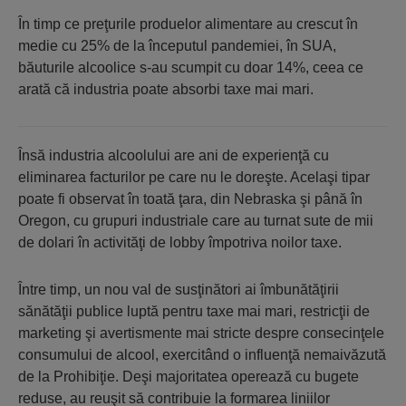
În timp ce preţurile produelor alimentare au crescut în
medie cu 25% de la începutul pandemiei, în SUA,
băuturile alcoolice s-au scumpit cu doar 14%, ceea ce
arată că industria poate absorbi taxe mai mari.
Însă industria alcoolului are ani de experienţă cu
eliminarea facturilor pe care nu le doreşte. Acelaşi tipar
poate fi observat în toată ţara, din Nebraska şi până în
Oregon, cu grupuri industriale care au turnat sute de mii
de dolari în activităţi de lobby împotriva noilor taxe.
Între timp, un nou val de susţinători ai îmbunătăţirii
sănătăţii publice luptă pentru taxe mai mari, restricţii de
marketing şi avertismente mai stricte despre consecinţele
consumului de alcool, exercitând o influenţă nemaivăzută
de la Prohibiţie. Deşi majoritatea operează cu bugete
reduse, au reuşit să contribuie la formarea liniilor