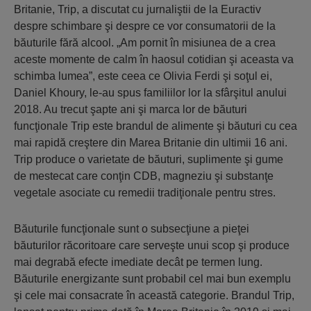
Britanie, Trip, a discutat cu jurnaliştii de la Euractiv
despre schimbare şi despre ce vor consumatorii de la
băuturile fără alcool. „Am pornit în misiunea de a crea
aceste momente de calm în haosul cotidian şi aceasta va
schimba lumea”, este ceea ce Olivia Ferdi şi soţul ei,
Daniel Khoury, le-au spus familiilor lor la sfârşitul anului
2018. Au trecut şapte ani şi marca lor de băuturi
funcţionale Trip este brandul de alimente şi băuturi cu cea
mai rapidă creştere din Marea Britanie din ultimii 16 ani.
Trip produce o varietate de băuturi, suplimente şi gume
de mestecat care conţin CDB, magneziu şi substanţe
vegetale asociate cu remedii tradiţionale pentru stres.
Băuturile funcţionale sunt o subsecţiune a pieţei
băuturilor răcoritoare care serveşte unui scop şi produce
mai degrabă efecte imediate decât pe termen lung.
Băuturile energizante sunt probabil cel mai bun exemplu
şi cele mai consacrate în această categorie. Brandul Trip,