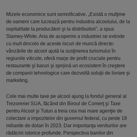
Mizele economice sunt semnificative. „Există o mulţime
de oameni care lucrează pentru industria alcoolului, de la
ospitalitate la producători şi la distribuitori”, a spus
Stamey-White. Aria de acoperire a industriei se extinde
cu mult dincolo de aceste locuri de muncă directe:
vânzările de alcool ajută la susţinerea turismului în
regiunile viticole, oferă marje de profit cruciale pentru
restaurante şi baruri şi sprijină un ecosistem în creştere
de companii tehnologice care dezvoltă soluţii de livrare şi
marketing.
Cele mai multe taxe pe alcool ajung la fondul general al
Trezoreriei SUA, făcând din Biroul de Comerţ şi Taxe
pentru Alcool şi Tutun a treia cea mai mare agenţie de
colectare a impozitelor din guvernul federal, cu peste 18
miliarde de dolari în 2023. Dar importanţa veniturilor are
rădăcini istorice profunde. Perspectiva banilor din