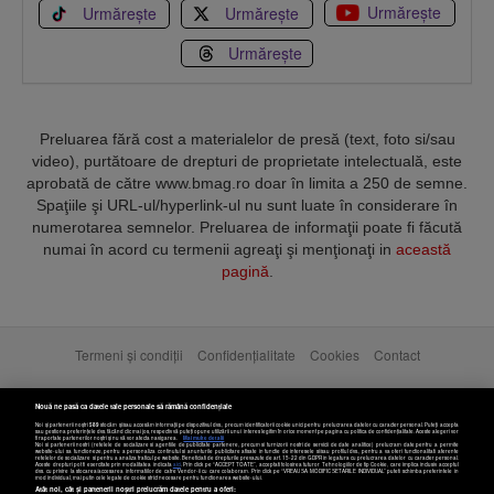
Urmărește
Urmărește
Urmărește
Urmărește
Preluarea fără cost a materialelor de presă (text, foto si/sau
video), purtătoare de drepturi de proprietate intelectuală, este
aprobată de către www.bmag.ro doar în limita a 250 de semne.
Spaţiile şi URL-ul/hyperlink-ul nu sunt luate în considerare în
numerotarea semnelor. Preluarea de informaţii poate fi făcută
numai în acord cu termenii agreaţi şi menţionaţi in
această
pagină
.
Termeni și condiții
Confidențialitate
Cookies
Contact
Copyright © 2025 BUSINESSMEX S.A.
Nouă ne pasă ca datele tale personale să rămână confidențiale
Noi și partenerii noștri
589
stocăm și/sau accesăm informații pe dispozitivul dvs., precum identificatorii cookie unici pentru prelucrarea datelor cu caracter personal. Puteți accepta
sau gestiona preferințele dvs. făcând clic mai jos, respectiv vă puteți opune utilizării unui interes legitim în orice moment pe pagina cu politica de confidențialitate. Aceste alegeri vor
fi raportate partenerilor noștri și nu vă vor afecta navigarea.
Mai multe detalii
Noi si partenerii nostri (retelele de socializare si agentiile de publicitate partenere, precum si furnizorii nostri de servicii de date analitice) prelucram date pentru a permite
website-ului sa functioneze, pentru a personaliza continutul si anunturile publicitare afisate in functie de interesele si/sau profilul dvs., pentru a va oferi functionalitati aferente
retelelor de socializare si pentru a analiza traficul pe website. Beneficiati de drepturile prevazute de art. 15-22 din GDPR in legatura cu prelucrarea datelor cu caracter personal.
Aceste drepturi pot fi exercitate prin modalitatea indicata
aici
. Prin click pe “ACCEPT TOATE”, acceptati folosirea tuturor Tehnologiilor de tip Cookie, care implica inclusiv acceptul
dvs. cu privire la stocarea/accesarea informatiilor de catre Vendor-ii cu care colaboram. Prin click pe “VREAU SA MODIFIC SETARILE INDIVIDUAL” puteti schimba preferintele in
mod individual, mai putin cele legate de cookie strict necesare pentru functionarea website-ului.
Atât noi, cât și partenerii noștri prelucrăm datele pentru a oferi: