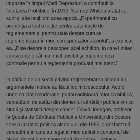
impozite în timpul Marii Depresiuni a contribuit la
încetarea Prohibiţiei în 1933. Stamey-White a arătat că
sunt şi alte lecţii din acea epocă. „Experimentul cu
prohibiţia a fost o lecţie pentru autorităţile de
reglementare şi pentru state despre cum se
reglementează în mod corespunzător alcoolul”, a explicat
ea. „Este despre a descoperi acel echilibru în care limitezi
consecinţele cât mai mult posibil şi implementezi
controale pentru a reglementa produsul mai atent.”
În bătălia de un secol privind reglementarea alcoolului,
argumentele morale au făcut loc microscopului. Acolo
unde cruciaţii moderaţiei purtau odinioară retorica biblică,
cercetătorii de astăzi din domeniul sănătăţii publice vin cu
studii şi statistici despre cancer. David Jernigan, profesor
la Şcoala de Sănătate Publică a Universităţii din Boston,
care a lucrat la politica alcoolului din 1986, a declarat că
cercetările în curs au legat în mod definitiv consumul de
alcool de cel puţin şapte tipuri de cancer - inclusiv