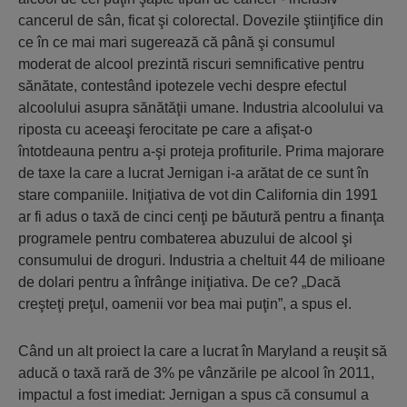
cancerul de sân, ficat şi colorectal. Dovezile ştiinţifice din
ce în ce mai mari sugerează că până şi consumul
moderat de alcool prezintă riscuri semnificative pentru
sănătate, contestând ipotezele vechi despre efectul
alcoolului asupra sănătăţii umane. Industria alcoolului va
riposta cu aceeaşi ferocitate pe care a afişat-o
întotdeauna pentru a-şi proteja profiturile. Prima majorare
de taxe la care a lucrat Jernigan i-a arătat de ce sunt în
stare companiile. Iniţiativa de vot din California din 1991
ar fi adus o taxă de cinci cenţi pe băutură pentru a finanţa
programele pentru combaterea abuzului de alcool şi
consumului de droguri. Industria a cheltuit 44 de milioane
de dolari pentru a înfrânge iniţiativa. De ce? „Dacă
creşteţi preţul, oamenii vor bea mai puţin”, a spus el.
Când un alt proiect la care a lucrat în Maryland a reuşit să
aducă o taxă rară de 3% pe vânzările pe alcool în 2011,
impactul a fost imediat: Jernigan a spus că consumul a