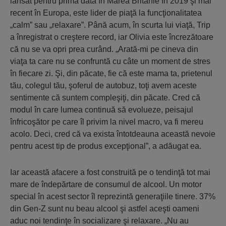
lansat pentru prima dată în Marea Britanie în 2019 şi mai
recent în Europa, este lider de piaţă la funcţionalitatea
„calm” sau „relaxare”. Până acum, în scurta lui viaţă, Trip
a înregistrat o creştere record, iar Olivia este încrezătoare
că nu se va opri prea curând. „Arată-mi pe cineva din
viaţa ta care nu se confruntă cu câte un moment de stres
în fiecare zi. Şi, din păcate, fie că este mama ta, prietenul
tău, colegul tău, şoferul de autobuz, toţi avem aceste
sentimente că suntem compleşiţi, din păcate. Cred că
modul în care lumea continuă să evolueze, peisajul
înfricoşător pe care îl privim la nivel macro, va fi mereu
acolo. Deci, cred că va exista întotdeauna această nevoie
pentru acest tip de produs excepţional”, a adăugat ea.
Iar această afacere a fost construită pe o tendinţă tot mai
mare de îndepărtare de consumul de alcool. Un motor
special în acest sector îl reprezintă generaţiile tinere. 37%
din Gen-Z sunt nu beau alcool şi astfel aceşti oameni
aduc noi tendinţe în socializare şi relaxare. „Nu au