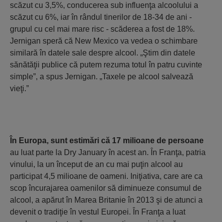
scăzut cu 3,5%, conducerea sub influenţa alcoolului a
scăzut cu 6%, iar în rândul tinerilor de 18-34 de ani -
grupul cu cel mai mare risc - scăderea a fost de 18%.
Jernigan speră că New Mexico va vedea o schimbare
similară în datele sale despre alcool. „Ştim din datele
sănătăţii publice că putem rezuma totul în patru cuvinte
simple”, a spus Jernigan. „Taxele pe alcool salvează
vieţi.”
În Europa, sunt estimări că 17 milioane de persoane
au luat parte la Dry January în acest an. În Franţa, patria
vinului, la un început de an cu mai puţin alcool au
participat 4,5 milioane de oameni. Iniţiativa, care are ca
scop încurajarea oamenilor să diminueze consumul de
alcool, a apărut în Marea Britanie în 2013 şi de atunci a
devenit o tradiţie în vestul Europei. În Franţa a luat