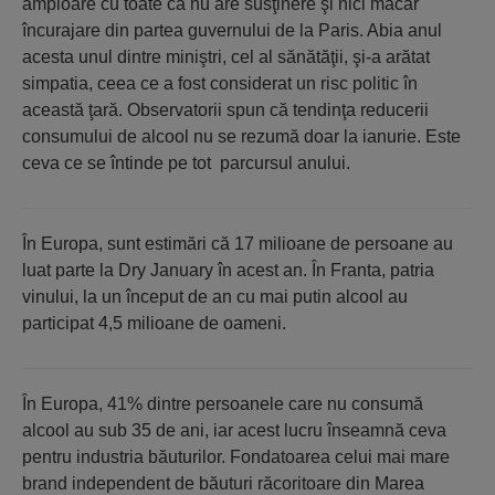
amploare cu toate că nu are susţinere şi nici măcar
încurajare din partea guvernului de la Paris. Abia anul
acesta unul dintre miniştri, cel al sănătăţii, şi-a arătat
simpatia, ceea ce a fost considerat un risc politic în
această ţară. Observatorii spun că tendinţa reducerii
consumului de alcool nu se rezumă doar la ianurie. Este
ceva ce se întinde pe tot parcursul anului.
În Europa, sunt estimări că 17 milioane de persoane au
luat parte la Dry January în acest an. În Franta, patria
vinului, la un început de an cu mai putin alcool au
participat 4,5 milioane de oameni.
În Europa, 41% dintre persoanele care nu consumă
alcool au sub 35 de ani, iar acest lucru înseamnă ceva
pentru industria băuturilor. Fondatoarea celui mai mare
brand independent de băuturi răcoritoare din Marea