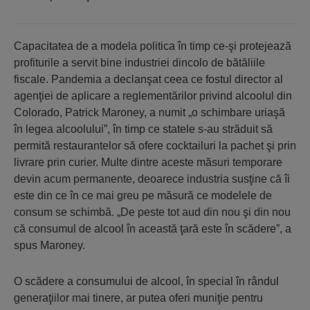
Capacitatea de a modela politica în timp ce-şi protejează
profiturile a servit bine industriei dincolo de bătăliile
fiscale. Pandemia a declanşat ceea ce fostul director al
agenţiei de aplicare a reglementărilor privind alcoolul din
Colorado, Patrick Maroney, a numit „o schimbare uriaşă
în legea alcoolului”, în timp ce statele s-au străduit să
permită restaurantelor să ofere cocktailuri la pachet şi prin
livrare prin curier. Multe dintre aceste măsuri temporare
devin acum permanente, deoarece industria susţine că îi
este din ce în ce mai greu pe măsură ce modelele de
consum se schimbă. „De peste tot aud din nou şi din nou
că consumul de alcool în această ţară este în scădere”, a
spus Maroney.
O scădere a consumului de alcool, în special în rândul
generaţiilor mai tinere, ar putea oferi muniţie pentru