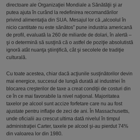
directoare ale Organizaţiei Mondiale a Sănătăţii şi ar
putea ajuta în curând la redefinirea recomandărilor
privind alimentaţia din SUA. Mesajul lor că „alcoolul în
nicio cantitate nu este sănătos” pune industria americană
de profil, evaluată la 260 de miliarde de dolari, în alertă –
şi o determină să susţină că o astfel de poziţie absolutistă
ignoră atât nuanţa ştiinţifică, cât şi secolele de tradiţie
culturală.
Cu toate acestea, chiar dacă acţiunile susţinătorilor devin
mai energice, succesul de lungă durată al industriei în
blocarea creşterilor de taxe a creat condiţii de costuri din
ce în ce mai favorabile la nivel naţional. Majoritatea
taxelor pe alcool sunt accize forfetare care nu au fost
ajustate pentru inflaţie de zeci de ani. În Massachusetts,
unde oficialii au crescut ultima dată nivelul în timpul
administraţiei Carter, taxele pe alcool şi-au pierdut 74%
din valoarea lor din 1980.