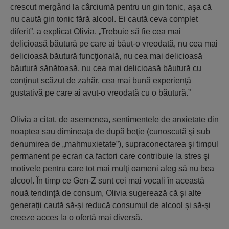
crescut mergând la cârciumă pentru un gin tonic, aşa că
nu caută gin tonic fără alcool. Ei caută ceva complet
diferit”, a explicat Olivia. „Trebuie să fie cea mai
delicioasă băutură pe care ai băut-o vreodată, nu cea mai
delicioasă băutură funcţională, nu cea mai delicioasă
băutură sănătoasă, nu cea mai delicioasă băutură cu
conţinut scăzut de zahăr, cea mai bună experienţă
gustativă pe care ai avut-o vreodată cu o băutură.”
Olivia a citat, de asemenea, sentimentele de anxietate din
noaptea sau dimineaţa de după beţie (cunoscută şi sub
denumirea de „mahmuxietate”), supraconectarea şi timpul
permanent pe ecran ca factori care contribuie la stres şi
motivele pentru care tot mai mulţi oameni aleg să nu bea
alcool. În timp ce Gen-Z sunt cei mai vocali în această
nouă tendinţă de consum, Olivia sugerează că şi alte
generaţii caută să-şi reducă consumul de alcool şi să-şi
creeze acces la o ofertă mai diversă.