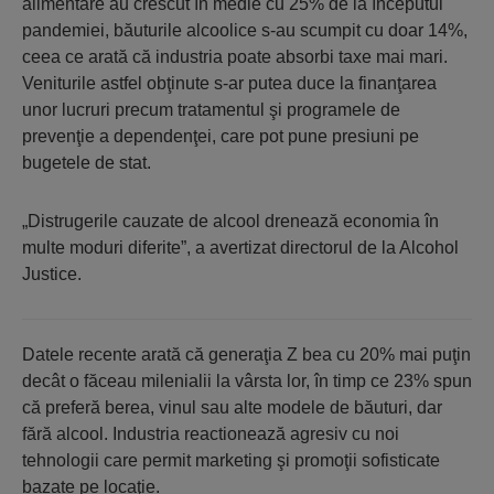
alimentare au crescut în medie cu 25% de la începutul
pandemiei, băuturile alcoolice s-au scumpit cu doar 14%,
ceea ce arată că industria poate absorbi taxe mai mari.
Veniturile astfel obţinute s-ar putea duce la finanţarea
unor lucruri precum tratamentul şi programele de
prevenţie a dependenţei, care pot pune presiuni pe
bugetele de stat.
„Distrugerile cauzate de alcool drenează economia în
multe moduri diferite”, a avertizat directorul de la Alcohol
Justice.
Datele recente arată că generaţia Z bea cu 20% mai puţin
decât o făceau milenialii la vârsta lor, în timp ce 23% spun
că preferă berea, vinul sau alte modele de băuturi, dar
fără alcool. Industria reactionează agresiv cu noi
tehnologii care permit marketing şi promoţii sofisticate
bazate pe locaţie.