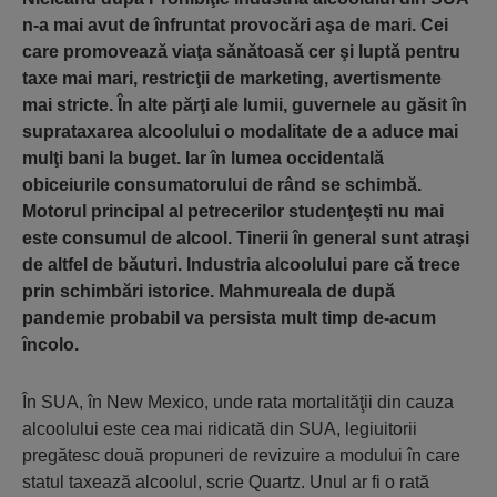
n-a mai avut de înfruntat provocări aşa de mari. Cei
care promovează viaţa sănătoasă cer şi luptă pentru
taxe mai mari, restricţii de marketing, avertismente
mai stricte. În alte părţi ale lumii, guvernele au găsit în
suprataxarea alcoolului o modalitate de a aduce mai
mulţi bani la buget. Iar în lumea occidentală
obiceiurile consumatorului de rând se schimbă.
Motorul principal al petrecerilor studenţeşti nu mai
este consumul de alcool. Tinerii în general sunt atraşi
de altfel de băuturi. Industria alcoolului pare că trece
prin schimbări istorice. Mahmureala de după
pandemie probabil va persista mult timp de-acum
încolo.
În SUA, în New Mexico, unde rata mortalităţii din cauza
alcoolului este cea mai ridicată din SUA, legiuitorii
pregătesc două propuneri de revizuire a modului în care
statul taxează alcoolul, scrie Quartz. Unul ar fi o rată