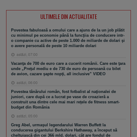
ULTIMELE DIN ACTUALITATE
Povestea fabuloasă a omului care a ajuns de la un job plătit
cu minimul pe economie până la funcţiia de conducere intr-
o companie cu active de peste 1.000 de miliarde de dolari şi
o avere personală de peste 10 miliarde dolari
astăzi, 07:00
Vacanţa de 700 de euro care a cucerit românii. Care este ţara
unde „Preţul mediu e de 730 de euro de persoană cu bilet
de avion, cazare şapte nopţi, all inclusive” VIDEO
astăzi, 06:00
Povestea tânărului român, fost fotbalist al naţionalei de
juniori, care după ce a lucrat pe vase de croazieră a
construit una dintre cele mai mari reţele de fitness smart-
budget din România
astăzi, 05:00
Greg Abel, urmaşul legendarului Warren Buffett la
conducerea gigantului Berkshire Hathaway, a început să
cheltuiască din cei 366 mld. dolari, cât are fondul de