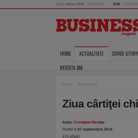
Curs valutar BNR
- 07.08.2026
EUR
- 5.2473 
HOME
ACTUALITATE
COVER STOR
REVISTA BM
Home
Actualitate
Ziua cârtiţei ch
Autor:
Crenguta Nicolae
Postat la
07 septembrie 2014
124 afişări