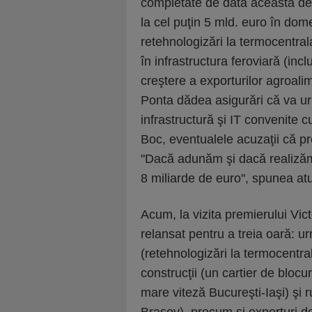
completate de data aceasta de 
la cel puţin 5 mld. euro în dom
retehnologizări la termocentrala
în infrastructura feroviară (incl
creştere a exporturilor agroali
Ponta dădea asigurări că va urm
infrastructură şi IT convenite c
Boc, eventualele acuzaţii că pr
"Dacă adunăm şi dacă realizăm
8 miliarde de euro", spunea at
Acum, la vizita premierului Vic
relansat pentru a treia oară: u
(retehnologizări la termocentral
construcţii (un cartier de blocur
mare viteză Bucureşti-Iaşi) şi 