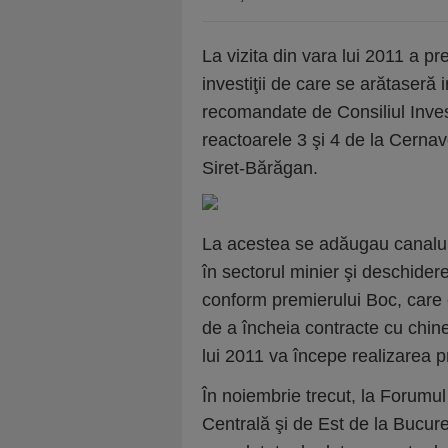
La vizita din vara lui 2011 a pr
investiţii de care se arătaseră i
recomandate de Consiliul Invest
reactoarele 3 şi 4 de la Cernav
Siret-Bărăgan.
La acestea se adăugau canalul 
în sectorul minier şi deschider
conform premierului Boc, care c
de a încheia contracte cu chin
lui 2011 va începe realizarea p
În noiembrie trecut, la Forum
Centrală şi de Est de la Bucureş