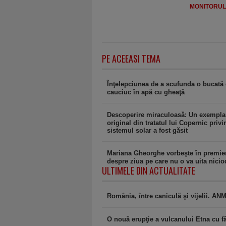
MONITORULJ
PE ACEEASI TEMA
Înţelepciunea de a scufunda o bucată
cauciuc în apă cu gheaţă
Descoperire miraculoasă: Un exempla
original din tratatul lui Copernic privi
sistemul solar a fost găsit
Mariana Gheorghe vorbeşte în premie
despre ziua pe care nu o va uita nicio
ULTIMELE DIN ACTUALITATE
România, între caniculă şi vijelii. AN
O nouă erupţie a vulcanului Etna cu fâ