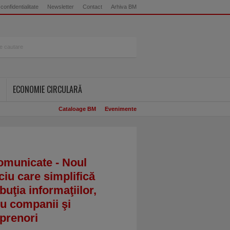
 confidentialitate
Newsletter
Contact
Arhiva BM
ECONOMIE CIRCULARĂ
Cataloage BM
Evenimente
omunicate - Noul
ciu care simplifică
ibuţia informaţiilor,
u companii şi
prenori