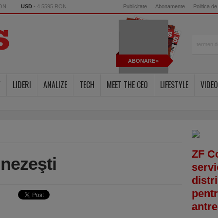
RON
USD
- 4.5595 RON
Publicitate
Abonamente
Politica de
ABONARE
Y
LIDERI
ANALIZE
TECH
MEET THE CEO
LIFESTYLE
VIDEO
ZF C
inezeşti
servi
distr
pentr
antre