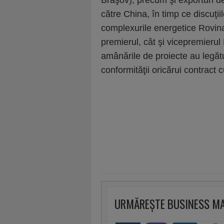
Braşov), precum şi exporturi d
către China, în timp ce discuţii
complexurile energetice Rovina
premierul, cât şi vicepremierul
amânările de proiecte au legăt
conformităţii oricărui contract 
URMĂREȘTE BUSINESS M