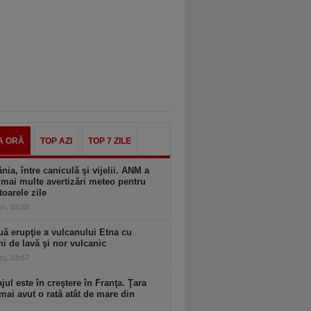
A ORĂ
TOP AZI
TOP 7 ZILE
ia, între caniculă şi vijelii. ANM a
mai multe avertizări meteo pentru
oarele zile
zi, 10:58
ă erupţie a vulcanului Etna cu
ni de lavă şi nor vulcanic
zi, 10:57
ul este în creştere în Franţa. Ţara
mai avut o rată atât de mare din