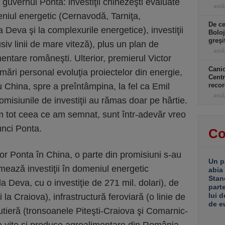
guvernul Ponta: investiţii chinezeşti evaluate
astă
eniul energetic (Cernavodă, Tarniţa,
De ce
 Deva şi la complexurile energetice), investiţii
Boloj
greşi
usiv linii de mare viteză), plus un plan de
astă
mentare româneşti. Ulterior, premierul Victor
Canic
ări personal evoluţia proiectelor din energie,
Centr
u China, spre a preîntâmpina, la fel ca Emil
recor
astă
omisiunile de investiţii au rămas doar pe hârtie.
 tot ceea ce am semnat, sunt într-adevăr vreo
unci Ponta.
Co
tor Ponta în China, o parte din promisiuni s-au
Un p
rmează investiţii în domeniul energetic
abia
Stan
a Deva, cu o investiţie de 271 mil. dolari), de
part
lui d
i la Craiova), infrastructură feroviară (o linie de
de e
rutieră (tronsoanele Piteşti-Craiova şi Comarnic-