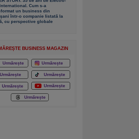
R STORY. 35 de ani de Electro-
 International. Cum s-a
sformat un business din
şani într-o companie listată la
ă, cu perspective globale
MĂREȘTE BUSINESS MAGAZIN
Urmărește
Urmărește
Urmărește
Urmărește
Urmărește
Urmărește
Urmărește