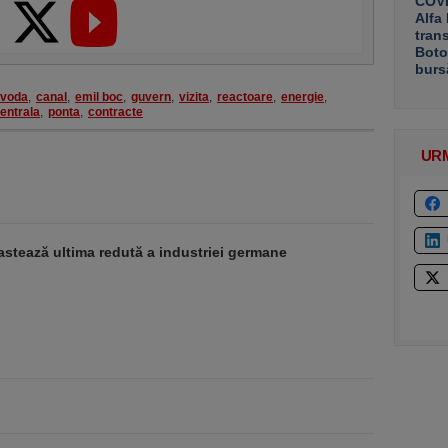
COVE
Alfa
tran
Boto
burs
avoda
,
canal
,
emil boc
,
guvern
,
vizita
,
reactoare
,
energie
,
entrala
,
ponta
,
contracte
UR
stează ultima redută a industriei germane