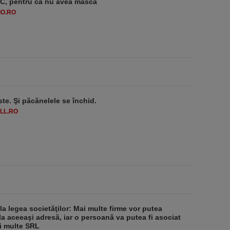
-1°C, pentru că nu avea mască
O.RO
ste. Şi păcănelele se închid.
LL.RO
 la legea societăţilor: Mai multe firme vor putea
la aceeaşi adresă, iar o persoană va putea fi asociat
i multe SRL