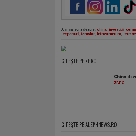
Am mai scris despre:
china
,
investitii
,
cern
exporturi
,
feroviar
,
infrastructura
,
termoc
CITEŞTE PE ZF.RO
China deva
ZF.RO
CITEŞTE PE ALEPHNEWS.RO