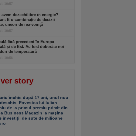
zi, 10:57
 avem dezechilibre în energie?
an: E o combinaţie de decizii
te, uneori de rea-voinţă
zi, 10:57
ulă fără precedent în Europa
ală şi de Est. Au fost doborâte noi
duri de temperatură
zi, 10:56
ver story
ariu închis după 17 ani, unul nou
 deschis. Povestea lui Iulian
ciu de la primul premiu primit din
ea Business Magazin la maşina
e investiţii de sute de milioane
uro