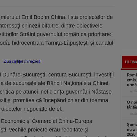
emierului Emil Boc în China, lista proiectelor de
nteresaţi chinezii bifa trei dintre obiectivele
itorilor Străini guvernului român ca prioritare:
odă, hidrocentrala Tarniţa-Lăpuşteşti şi canalul
ULTIM
Dunăre-Bucureşti, centura Bucureşti, investiţii
Român
emis 
ea de sucursale ale Băncii Naţionale a Chinei,
următ
ritica pe atunci ineficienţa guvernării Năstase
astă
ezii şi promitea că începând chiar din toamna
O nou
fântâ
roiectelor negociate de el.
astă
ul Economic şi Comercial China-Europa
Şomaj
ti, vechile proiecte erau reeditate şi
nu a 
2020