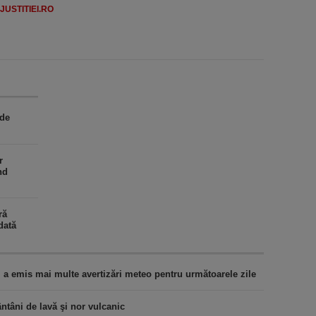
USTITIEI.RO
 de
r
nd
ră
dată
M a emis mai multe avertizări meteo pentru următoarele zile
ntâni de lavă şi nor vulcanic