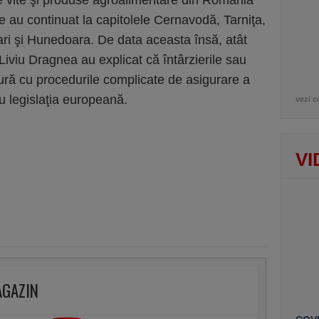
e vite şi produse agroalimentare din România
le au continuat la capitolele Cernavodă, Tarniţa,
ri şi Hunedoara. De data aceasta însă, atât
 Liviu Dragnea au explicat că întârzierile sau
ură cu procedurile complicate de asigurare a
cu legislaţia europeană.
vezi c
VI
AGAZIN