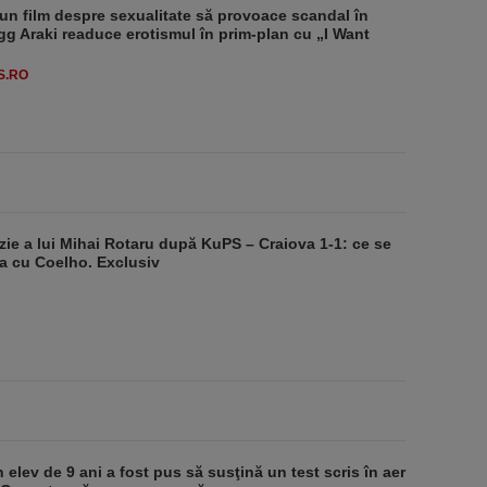
un film despre sexualitate să provoace scandal în
g Araki readuce erotismul în prim-plan cu „I Want
S.RO
zie a lui Mihai Rotaru după KuPS – Craiova 1-1: ce se
a cu Coelho. Exclusiv
 elev de 9 ani a fost pus să susţină un test scris în aer