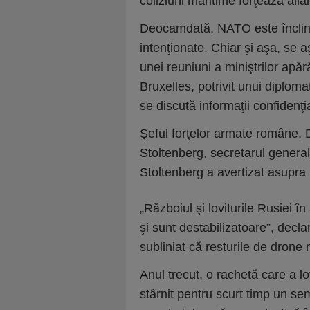
coliziuni maritime forţează ali
Deocamdată, NATO este înclinat
intenţionate. Chiar şi aşa, se a
unei reuniuni a miniştrilor apă
Bruxelles, potrivit unui diplom
se discută informaţii confidenţi
Şeful forţelor armate române, D
Stoltenberg, secretarul general
Stoltenberg a avertizat asupra ne
„Războiul şi loviturile Rusiei 
şi sunt destabilizatoare”, decla
subliniat că resturile de drone n
Anul trecut, o rachetă care a lo
stârnit pentru scurt timp un s