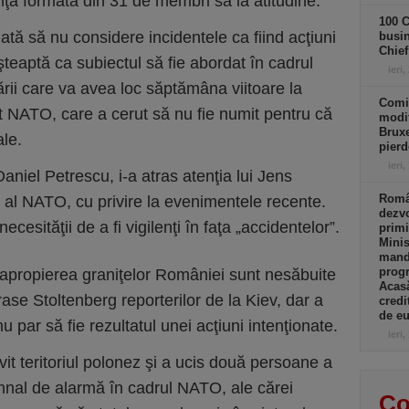
anţa formată din 31 de membri să ia atitudine.
100 C
ă să nu considere incidentele ca fiind acţiuni
busin
Chief
şteaptă ca subiectul să fie abordat în cadrul
ieri,
rării care va avea loc săptămâna viitoare la
Comi
at NATO, care a cerut să nu fie numit pentru că
modif
Bruxe
ale.
pierd
ieri,
aniel Petrescu, i-a atras atenţia lui Jens
Român
 al NATO, cu privire la evenimentele recente.
dezvo
cesităţii de a fi vigilenţi în faţa „accidentelor”.
primi
Minis
manda
progr
în apropierea graniţelor României sunt nesăbuite
Acasă
rase Stoltenberg reporterilor de la Kiev, dar a
credi
de eu
u par să fie rezultatul unei acţiuni intenţionate.
ieri,
vit teritoriul polonez şi a ucis două persoane a
emnal de alarmă în cadrul NATO, ale cărei
Co