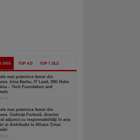
A ORĂ
TOP AZI
TOP 7 ZILE
ele mai puternice femei din
ess. Irina Barbu, IT Lead, ING Hubs
nia – Tech Foundation and
nels
 20:14
ele mai puternice femei din
ess. Codruţa Furtună, director
al adjunct cu responsabilităţi în aria
ri şi distribuţie la Allianz-Ţiriac
rări
 20:13