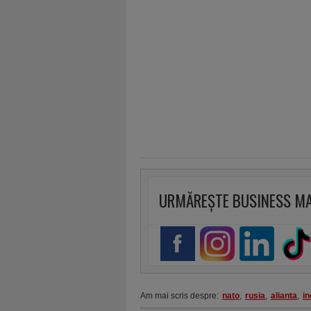
URMĂREȘTE BUSINESS M
Am mai scris despre:
nato
,
rusia
,
alianta
,
i