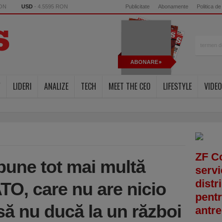
RON
USD
- 4.5595 RON
Publicitate
Abonamente
Politica de
ABONARE
Y
LIDERI
ANALIZE
TECH
MEET THE CEO
LIFESTYLE
VIDEO
ZF C
pune tot mai multă
servi
distr
TO, care nu are nicio
pentr
să nu ducă la un război
antre