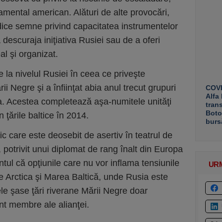
rnamental american. Alături de alte provocări,
idice semne privind capacitatea instrumentelor
descuraja iniţiativa Rusiei sau de a oferi
al şi organizat.
ze la nivelul Rusiei în ceea ce priveşte
ării Negre şi a înfiinţat abia anul trecut grupuri
COVE
Alfa
a. Acestea completează aşa-numitele unităţi
tran
Boto
în ţările baltice în 2014.
burs
 care este deosebit de asertiv în teatrul de
potrivit unui diplomat de rang înalt din Europa
ntul că opţiunile care nu vor inflama tensiunile
UR
e Arctica şi Marea Baltică, unde Rusia este
ele şase ţări riverane Mării Negre doar
nt membre ale alianţei.