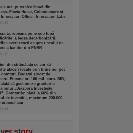
ele mai puternice femei din
ess. Flavia Husar, Cofondatoare şi
 Innovation Officer, Innovation Labs
 20:13
sia Europeană pune sub lupă
icările la legea decarbonizării.
lles avertizează asupra riscului de
ere a banilor din PNRR
 19:17
ii din străinătate ce vor să
lte afaceri locale prin firme noi pot
 granturi. Bugetul alocat de
terul Finanţelor: 100 mil. euro. BID,
tată să gestioneze granturile
amului „Diaspora Investeşte
”. Granturile: până la 60% din
tul de investiţii, maximum 200.000
ro/beneficiar
 19:16
ver story