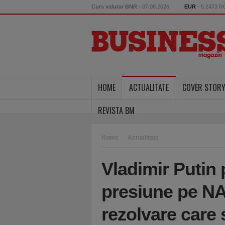
Curs valutar BNR
- 07.08.2026
EUR
- 5.2473 
HOME
ACTUALITATE
COVER STOR
REVISTA BM
Home
Actualitate
Vladimir Putin 
presiune pe NA
rezolvare care 