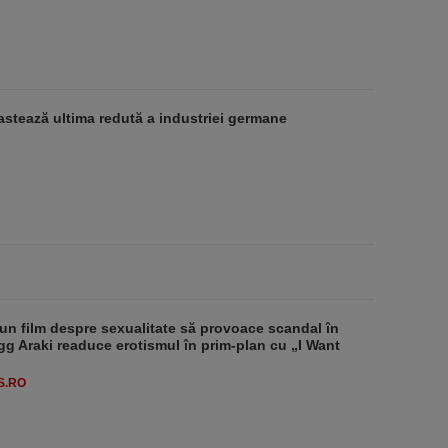
stează ultima redută a industriei germane
un film despre sexualitate să provoace scandal în
g Araki readuce erotismul în prim-plan cu „I Want
S.RO