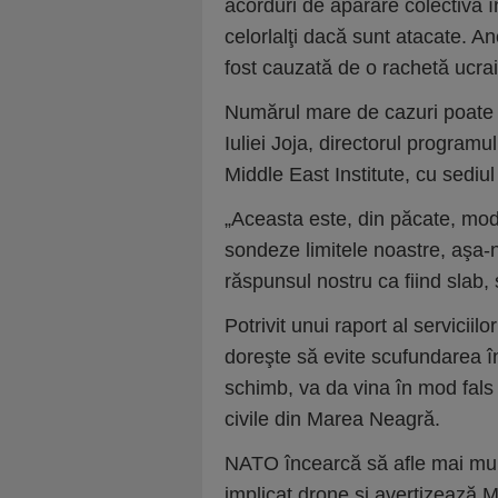
acorduri de apărare colectivă 
celorlalţi dacă sunt atacate. An
fost cauzată de o rachetă ucra
Numărul mare de cazuri poate su
Iuliei Joja, directorul program
Middle East Institute, cu sediu
„Aceasta este, din păcate, mod
sondeze limitele noastre, aşa-nu
răspunsul nostru ca fiind slab,
Potrivit unui raport al serviciil
doreşte să evite scufundarea î
schimb, va da vina în mod fals
civile din Marea Neagră.
NATO încearcă să afle mai mult
implicat drone şi avertizează M