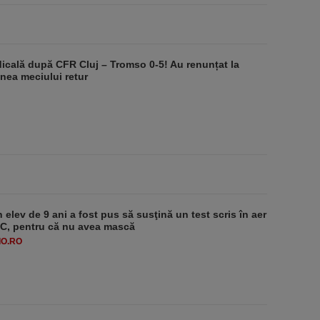
dicală după CFR Cluj – Tromso 0-5! Au renunțat la
nea meciului retur
 elev de 9 ani a fost pus să susţină un test scris în aer
-1°C, pentru că nu avea mască
O.RO