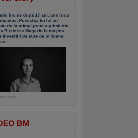
ariu închis după 17 ani, unul nou
 deschis. Povestea lui Iulian
ciu de la primul premiu primit din
ea Business Magazin la maşina
e investiţii de sute de milioane
uro
ontinuarea
DEO BM