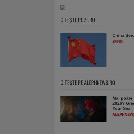
CITEŞTE PE ZF.RO
China deva
ZF.RO
CITEŞTE PE ALEPHNEWS.RO
Mai poate 
2026? Greg
Your Sex”
ALEPHNEW