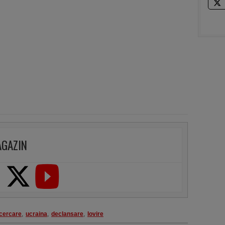
AGAZIN
ncercare
,
ucraina
,
declansare
,
lovire