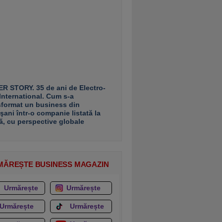
R STORY. 35 de ani de Electro-
 International. Cum s-a
sformat un business din
şani într-o companie listată la
ă, cu perspective globale
MĂREȘTE BUSINESS MAGAZIN
Urmărește
Urmărește
Urmărește
Urmărește