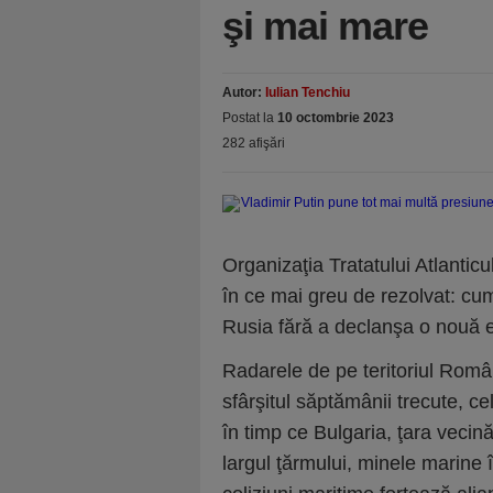
şi mai mare
Autor:
Iulian Tenchiu
Postat la
10 octombrie 2023
282 afişări
Organizaţia Tratatului Atlantic
în ce mai greu de rezolvat: cum
Rusia fără a declanşa o nouă 
Radarele de pe teritoriul Români
sfârşitul săptămânii trecute, ce
în timp ce Bulgaria, ţara vecină,
largul ţărmului, minele marine 