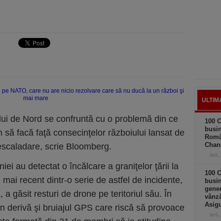
ULTIM
ului de Nord se confruntă cu o problemă din ce
100 C
busin
 să facă faţă consecinţelor războiului lansat de
Româ
Chan
escaladare, scrie Bloomberg.
ieri,
ei au detectat o încălcare a graniţelor ţării la
100 C
l mai recent dintr-o serie de astfel de incidente,
busin
gener
 a găsit resturi de drone pe teritoriul său. În
vânză
Asigu
în derivă şi bruiajul GPS care riscă să provoace
ieri,