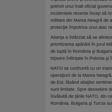
potrivit unui înalt oficial guve
incidentele recente încep să r
militare din Marea Neagră de a 
protecţie împotriva unui atac re
Alianţa a întârziat să se alinie
prioritizarea apărării în jurul M
de luptă în România şi Bulgari
tripwire înfiinţate în Polonia şi 
NATO se confruntă cu un inamic
operaţiuni de la Marea Neagră, 
de Est, lăsând aliaţilor sentime
sunt limitate. Spre deosebire d
învăluită de ţările NATO, din c
România, Bulgaria şi Turcia su