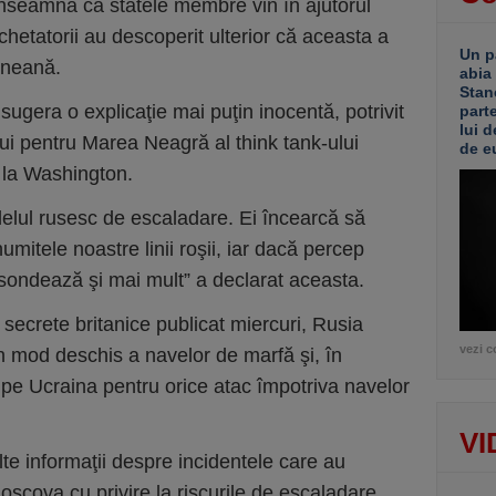
înseamnă că statele membre vin în ajutorul
chetatorii au descoperit ulterior că aceasta a
Un p
ineană.
abia
Stan
gera o explicaţie mai puţin inocentă, potrivit
part
lui d
ului pentru Marea Neagră al think tank-ului
de e
l la Washington.
elul rusesc de escaladare. Ei încearcă să
mitele noastre linii roşii, iar dacă percep
 sondează şi mai mult” a declarat aceasta.
or secrete britanice publicat miercuri, Rusia
vezi c
n mod deschis a navelor de marfă şi, în
 pe Ucraina pentru orice atac împotriva navelor
VI
e informaţii despre incidentele care au
oscova cu privire la riscurile de escaladare,