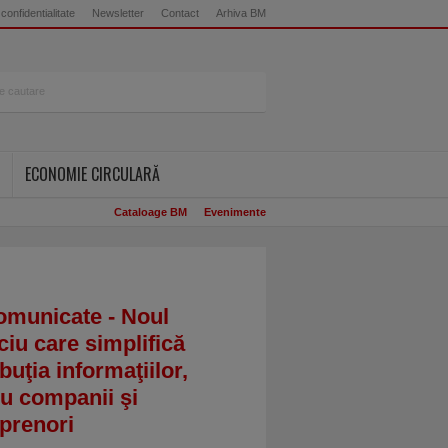
 confidentialitate
Newsletter
Contact
Arhiva BM
ECONOMIE CIRCULARĂ
Cataloage BM
Evenimente
omunicate - Noul
ciu care simplifică
ibuţia informaţiilor,
u companii şi
prenori