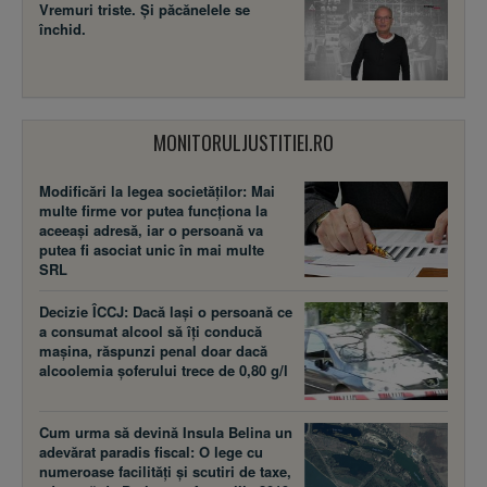
Vremuri triste. Şi păcănelele se
închid.
MONITORULJUSTITIEI.RO
Modificări la legea societăţilor: Mai
multe firme vor putea funcţiona la
aceeaşi adresă, iar o persoană va
putea fi asociat unic în mai multe
SRL
Decizie ÎCCJ: Dacă laşi o persoană ce
a consumat alcool să îţi conducă
maşina, răspunzi penal doar dacă
alcoolemia şoferului trece de 0,80 g/l
Cum urma să devină Insula Belina un
adevărat paradis fiscal: O lege cu
numeroase facilităţi şi scutiri de taxe,