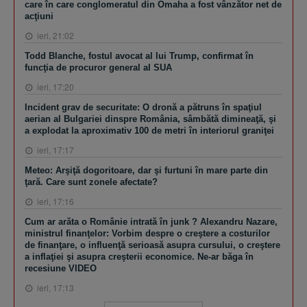
care în care conglomeratul din Omaha a fost vânzător net de
acţiuni
ieri, 21:02
Todd Blanche, fostul avocat al lui Trump, confirmat în
funcţia de procuror general al SUA
ieri, 17:20
Incident grav de securitate: O dronă a pătruns în spaţiul
aerian al Bulgariei dinspre România, sâmbătă dimineaţă, şi
a explodat la aproximativ 100 de metri în interiorul graniţei
ieri, 17:17
Meteo: Arşiţă dogoritoare, dar şi furtuni în mare parte din
ţară. Care sunt zonele afectate?
ieri, 17:16
Cum ar arăta o Românie intrată în junk ? Alexandru Nazare,
ministrul finanţelor: Vorbim despre o creştere a costurilor
de finanţare, o influenţă serioasă asupra cursului, o creştere
a inflaţiei şi asupra creşterii economice. Ne-ar băga în
recesiune VIDEO
ieri, 17:13