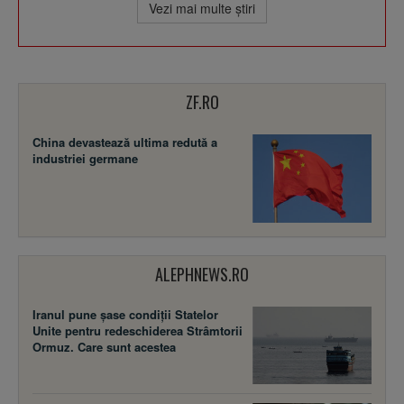
Vezi mai multe ştiri
ZF.RO
China devastează ultima redută a
industriei germane
ALEPHNEWS.RO
Iranul pune șase condiții Statelor
Unite pentru redeschiderea Strâmtorii
Ormuz. Care sunt acestea