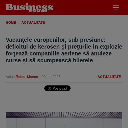
Desch
meniu
HOME
ACTUALITATE
Vacanţele europenilor, sub presiune:
deficitul de kerosen şi preţurile în explozie
forţează companiile aeriene să anuleze
curse şi să scumpească biletele
Autor:
Robert Manea
23 apr 2026
ACTUALITATE