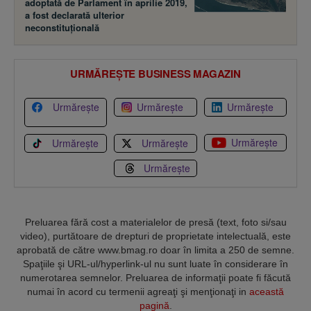
adoptată de Parlament în aprilie 2019,
a fost declarată ulterior
neconstituţională
URMĂREȘTE BUSINESS MAGAZIN
Urmărește
Urmărește
Urmărește
Urmărește
Urmărește
Urmărește
Urmărește
Preluarea fără cost a materialelor de presă (text, foto si/sau
video), purtătoare de drepturi de proprietate intelectuală, este
aprobată de către www.bmag.ro doar în limita a 250 de semne.
Spaţiile şi URL-ul/hyperlink-ul nu sunt luate în considerare în
numerotarea semnelor. Preluarea de informaţii poate fi făcută
numai în acord cu termenii agreaţi şi menţionaţi in
această
pagină
.